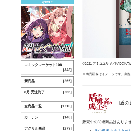
©2021 アネコユサギ／KADOK
コミックマーケット108
[348]
※商品画像はイメージです。実際
新商品
[265]
8月 受注終了
[266]
[盾の
全商品一覧
[1310]
カーテン
[140]
販売中の関連商品はありま
アクリル商品
[279]
盾の勇者の成り上がり S