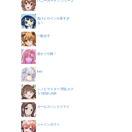
バニーガーデン シリーズ
負けヒロインが多すぎ
る！
一騎当千
超かぐや姫！
key
シノビマスター 閃乱カグ
ラ NEW LINK
ガールズバンドクライ
シャインポスト