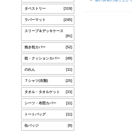
タペストリー
[319]
ラバーマット
[245]
スリーブ＆デッキケース
[91]
抱き枕カバー
[52]
枕・クッションカバー
[49]
のれん
[11]
Ｔシャツ(衣類)
[25]
タオル・タオルケット
[33]
シーツ・布団カバー
[11]
トートバッグ
[11]
缶バッジ
[9]