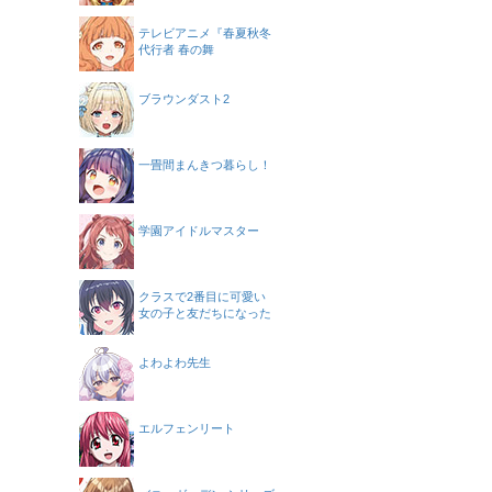
テレビアニメ『春夏秋冬
代行者 春の舞
ブラウンダスト2
一畳間まんきつ暮らし！
学園アイドルマスター
クラスで2番目に可愛い
女の子と友だちになった
よわよわ先生
エルフェンリート