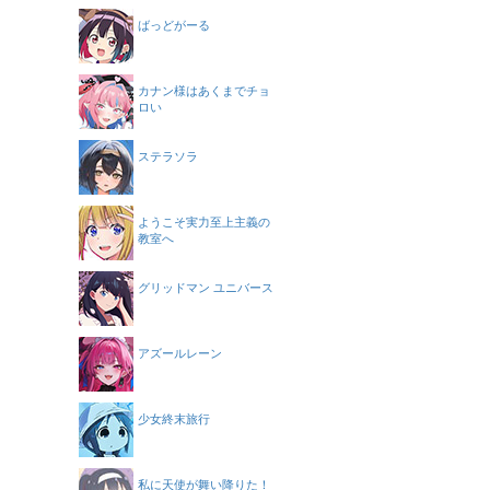
ばっどがーる
カナン様はあくまでチョ
ロい
ステラソラ
ようこそ実力至上主義の
教室へ
グリッドマン ユニバース
アズールレーン
少女終末旅行
私に天使が舞い降りた！