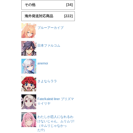
その他
[34]
海外発送対応商品
[222]
ブルーアーカイブ
日本ファルコム
anemoi
さよならララ
Fate/kaleid liner プリズマ
☆イリヤ
わたしが恋人になれるわ
けないじゃん、ムリムリ!
（※ムリじゃなかっ
た!?）