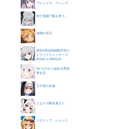
プレシャス・フレンズ
死亡遊戯で飯を食う。
瑠璃の宝石
第501統合戦闘航空団ス
トライクウィッチーズ
ROAD to BERLIN
Re:ゼロから始める異世
界生活
王子様の友達
となりの吸血鬼さん
ゴエティア・ショック