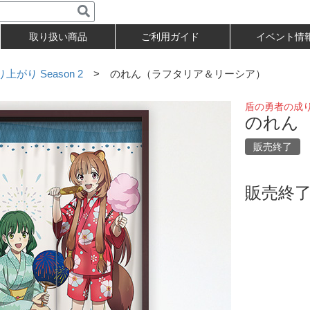
取り扱い商品
ご利用ガイド
イベント情
がり Season 2
> のれん（ラフタリア＆リーシア）
盾の勇者の成り上
のれん
販売終了
販売終