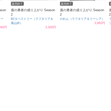
販売終了
販売終了
son
盾の勇者の成り上がり Season
盾の勇者の成り上がり Season
2
2
2
ィー
B2タペストリー（ラフタリア＆
のれん（ラフタリア＆リーシア）
風山絆）
3,960円
990円
3,300円