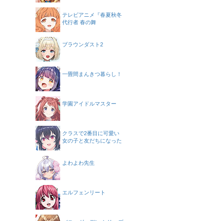
テレビアニメ『春夏秋冬
代行者 春の舞
ブラウンダスト2
一畳間まんきつ暮らし！
学園アイドルマスター
クラスで2番目に可愛い
女の子と友だちになった
よわよわ先生
エルフェンリート