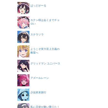
ばっどがーる
カナン様はあくまでチョ
ロい
ステラソラ
ようこそ実力至上主義の
教室へ
グリッドマン ユニバース
アズールレーン
少女終末旅行
私に天使が舞い降りた！