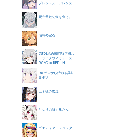
プレシャス・フレンズ
死亡遊戯で飯を食う。
瑠璃の宝石
第501統合戦闘航空団ス
トライクウィッチーズ
ROAD to BERLIN
Re:ゼロから始める異世
界生活
王子様の友達
となりの吸血鬼さん
ゴエティア・ショック