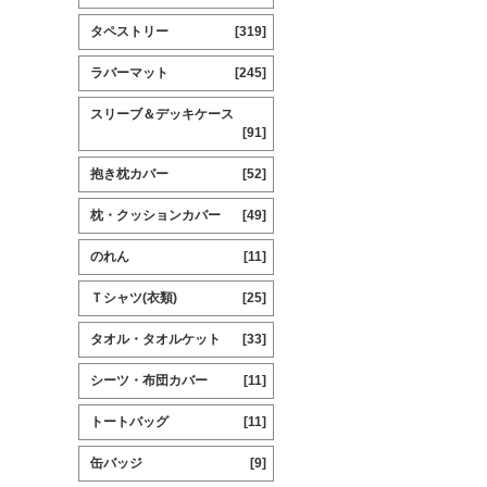
タペストリー
[319]
ラバーマット
[245]
スリーブ＆デッキケース
[91]
抱き枕カバー
[52]
枕・クッションカバー
[49]
のれん
[11]
Ｔシャツ(衣類)
[25]
タオル・タオルケット
[33]
シーツ・布団カバー
[11]
トートバッグ
[11]
缶バッジ
[9]