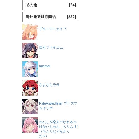
その他
[34]
海外発送対応商品
[222]
ブルーアーカイブ
日本ファルコム
anemoi
さよならララ
Fate/kaleid liner プリズマ
☆イリヤ
わたしが恋人になれるわ
けないじゃん、ムリムリ!
（※ムリじゃなかっ
た!?）