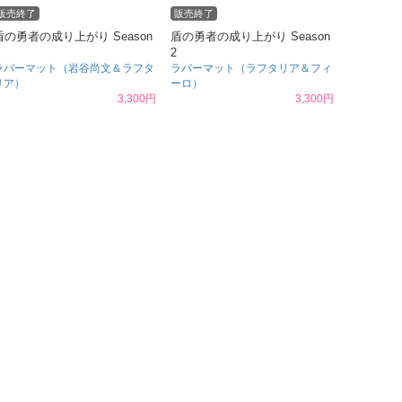
販売終了
販売終了
盾の勇者の成り上がり Season
盾の勇者の成り上がり Season
2
ラバーマット（岩谷尚文＆ラフタ
ラバーマット（ラフタリア＆フィ
リア）
ーロ）
3,300円
3,300円