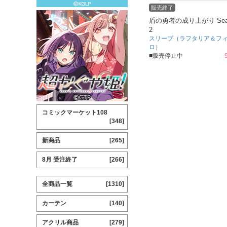
販売終了
盾の勇者の成り上がり Sea
2
スリーブ（ラフタリア＆フ
ロ）
■販売停止中
コミックマーケット108
[348]
新商品
[265]
8月 受注終了
[266]
全商品一覧
[1310]
カーテン
[140]
アクリル商品
[279]