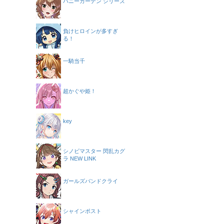
バニーガーデン シリーズ
負けヒロインが多すぎ
る！
一騎当千
超かぐや姫！
key
シノビマスター 閃乱カグ
ラ NEW LINK
ガールズバンドクライ
シャインポスト