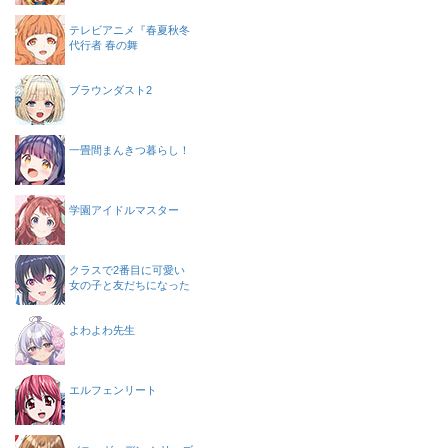
テレビアニメ『春夏秋冬
代行者 春の舞
ブラウンダスト2
一畳間まんきつ暮らし！
学園アイドルマスター
クラスで2番目に可愛い
女の子と友だちになった
よわよわ先生
エルフェンリート