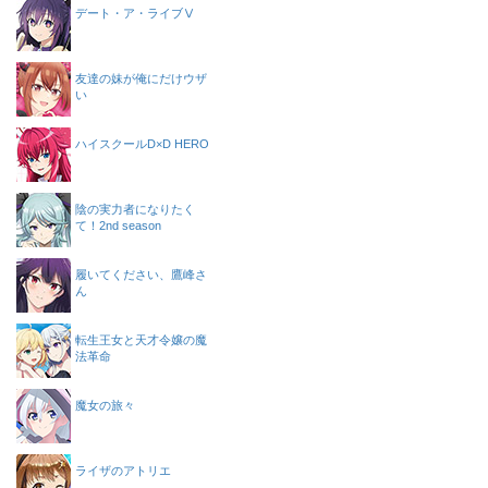
デート・ア・ライブⅤ
友達の妹が俺にだけウザ
い
ハイスクールD×D HERO
陰の実力者になりたく
て！2nd season
履いてください、鷹峰さ
ん
転生王女と天才令嬢の魔
法革命
魔女の旅々
ライザのアトリエ