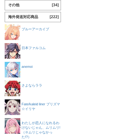
その他
[34]
海外発送対応商品
[222]
ブルーアーカイブ
日本ファルコム
anemoi
さよならララ
Fate/kaleid liner プリズマ
☆イリヤ
わたしが恋人になれるわ
けないじゃん、ムリムリ!
（※ムリじゃなかっ
た!?）