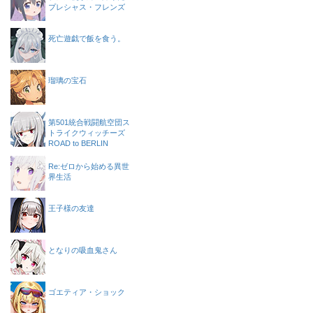
プレシャス・フレンズ
死亡遊戯で飯を食う。
瑠璃の宝石
第501統合戦闘航空団ス
トライクウィッチーズ
ROAD to BERLIN
Re:ゼロから始める異世
界生活
王子様の友達
となりの吸血鬼さん
ゴエティア・ショック