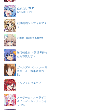
ぬきたし THE
ANIMATION
戦姫絶唱シンフォギアＸ
Ｖ
9-nine- Ruler’s Crown
無職転生Ⅲ ～異世界行っ
たら本気だす～
ガールズ＆パンツァー 最
終章 ＆ 戦車道大作
戦！
ドルフィンウェーブ
ノーゲーム・ノーライフ
＆ノーゲーム・ノーライ
フ ゼロ