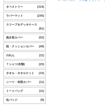
タペストリー
[319]
ラバーマット
[245]
スリーブ＆デッキケース
[91]
抱き枕カバー
[52]
枕・クッションカバー
[49]
のれん
[11]
Ｔシャツ(衣類)
[25]
タオル・タオルケット
[33]
シーツ・布団カバー
[11]
トートバッグ
[11]
缶バッジ
[9]