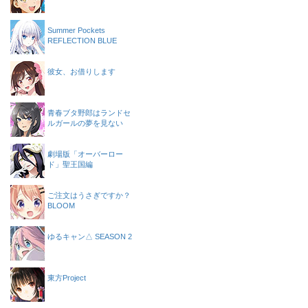
Summer Pockets
REFLECTION BLUE
彼女、お借りします
青春ブタ野郎はランドセ
ルガールの夢を見ない
劇場版「オーバーロー
ド」聖王国編
ご注文はうさぎですか？
BLOOM
ゆるキャン△ SEASON 2
東方Project