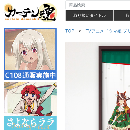
取り扱いタイトル
取
TOP
>
TVアニメ『ウマ娘 プリ