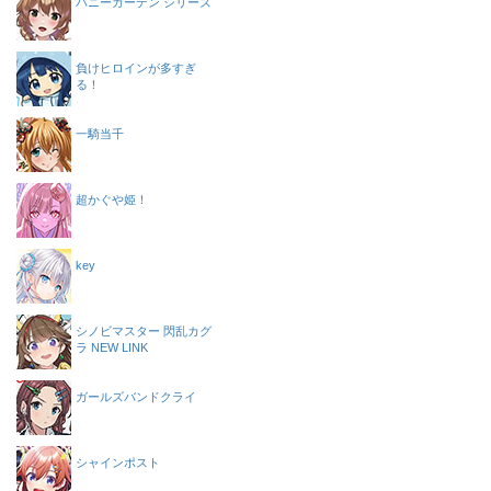
バニーガーデン シリーズ
負けヒロインが多すぎ
る！
一騎当千
超かぐや姫！
key
シノビマスター 閃乱カグ
ラ NEW LINK
ガールズバンドクライ
シャインポスト