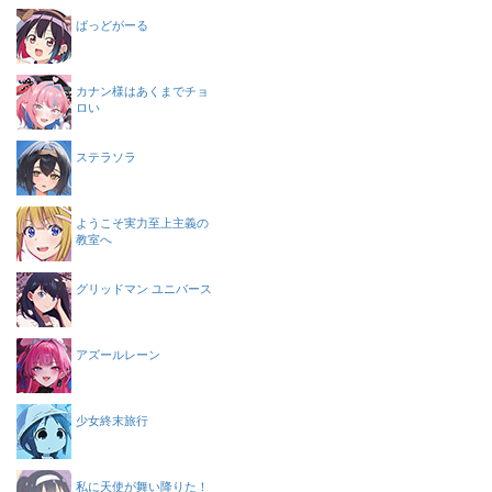
ばっどがーる
カナン様はあくまでチョ
ロい
ステラソラ
ようこそ実力至上主義の
教室へ
グリッドマン ユニバース
アズールレーン
少女終末旅行
私に天使が舞い降りた！