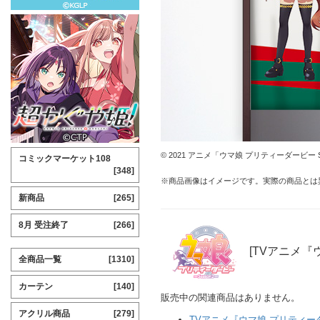
© 2021 アニメ「ウマ娘 プリティーダービー S
コミックマーケット108
[348]
※商品画像はイメージです。実際の商品とは
新商品
[265]
8月 受注終了
[266]
[TVアニメ『ウ
全商品一覧
[1310]
カーテン
[140]
販売中の関連商品はありません。
アクリル商品
[279]
TVアニメ『ウマ娘 プリティーダー