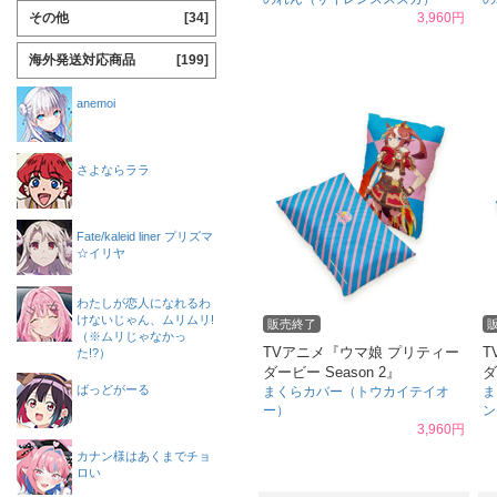
その他
[34]
3,960円
海外発送対応商品
[199]
anemoi
さよならララ
Fate/kaleid liner プリズマ
☆イリヤ
わたしが恋人になれるわ
けないじゃん、ムリムリ!
販売終了
（※ムリじゃなかっ
TVアニメ『ウマ娘 プリティー
T
た!?）
ダービー Season 2』
ダ
ばっどがーる
まくらカバー（トウカイテイオ
ま
ー）
ン
3,960円
カナン様はあくまでチョ
ロい