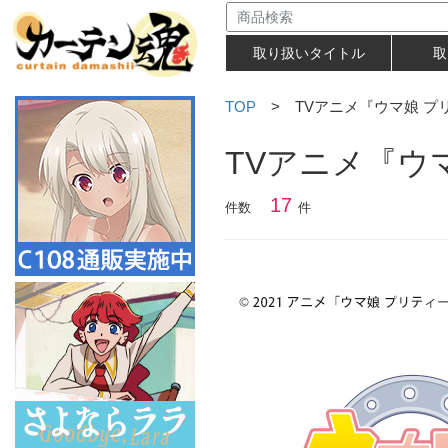
取り扱いタイトル
取
TOP
> TVアニメ『ウマ娘 プリテ
TVアニメ『ウマ
17
件数
件