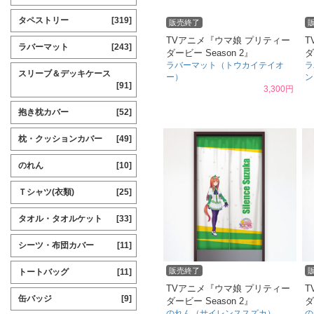
タペストリー
[319]
販売終了
TVアニメ『ウマ娘 プリティー
T
ラバーマット
[243]
ダービー Season 2』
ダ
ラバーマット（トウカイテイオ
ラ
スリーブ＆デッキケース
ー）
ン
[91]
3,300円
抱き枕カバー
[52]
枕・クッションカバー
[49]
のれん
[10]
Ｔシャツ(衣類)
[25]
タオル・タオルケット
[33]
シーツ・布団カバー
[11]
販売終了
トートバッグ
[11]
TVアニメ『ウマ娘 プリティー
T
缶バッジ
[9]
ダービー Season 2』
ダ
のれん（サイレンススズカ）
の