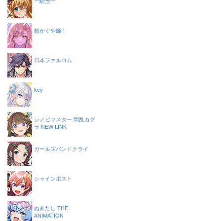
一騎当千
超かぐや姫！
日本ファルコム
key
シノビマスター 閃乱カグ
ラ NEW LINK
ガールズバンドクライ
シャインポスト
ぬきたし THE
ANIMATION