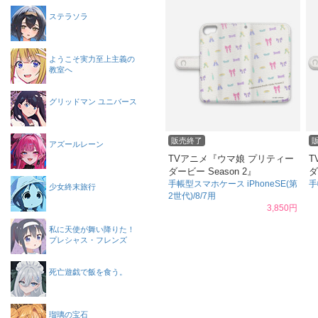
ステラソラ
ようこそ実力至上主義の
教室へ
グリッドマン ユニバース
販売終了
アズールレーン
TVアニメ『ウマ娘 プリティー
T
ダービー Season 2』
ダ
手帳型スマホケース iPhoneSE(第
手
少女終末旅行
2世代)/8/7用
3,850円
私に天使が舞い降りた！
プレシャス・フレンズ
死亡遊戯で飯を食う。
瑠璃の宝石