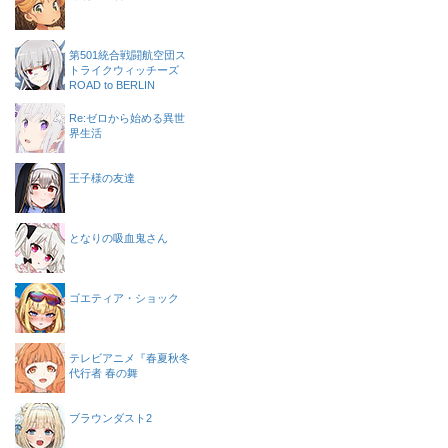
第501統合戦闘航空団ス
トライクウィッチーズ
ROAD to BERLIN
Re:ゼロから始める異世
界生活
王子様の友達
となりの吸血鬼さん
ゴエティア・ショック
テレビアニメ『春夏秋冬
代行者 春の舞
ブラウンダスト2