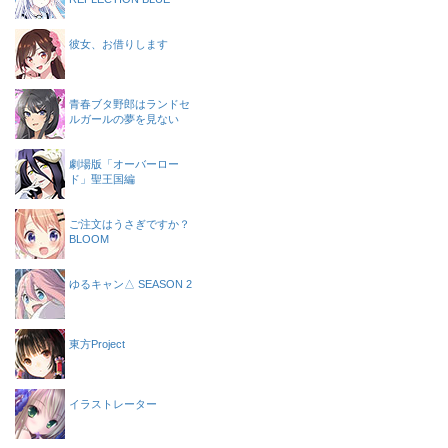
彼女、お借りします
青春ブタ野郎はランドセ
ルガールの夢を見ない
劇場版「オーバーロー
ド」聖王国編
ご注文はうさぎですか？
BLOOM
ゆるキャン△ SEASON 2
東方Project
イラストレーター