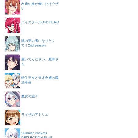
友達の妹が俺にだけウザ
い
ハイスクールD×D HERO
陰の実力者になりたく
て！2nd season
履いてください、鷹峰さ
ん
転生王女と天才令嬢の魔
法革命
魔女の旅々
ライザのアトリエ
Summer Pockets
REFLECTION BLUE