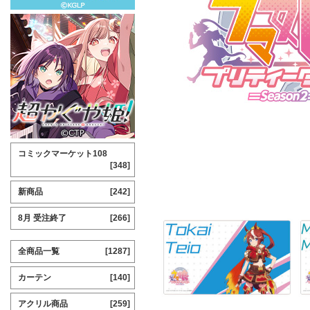
コミックマーケット108
[348]
新商品
[242]
8月 受注終了
[266]
全商品一覧
[1287]
カーテン
[140]
アクリル商品
[259]