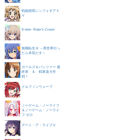
戦姫絶唱シンフォギアＸ
Ｖ
9-nine- Ruler’s Crown
無職転生Ⅲ ～異世界行っ
たら本気だす～
ガールズ＆パンツァー 最
終章 ＆ 戦車道大作
戦！
ドルフィンウェーブ
ノーゲーム・ノーライフ
＆ノーゲーム・ノーライ
フ ゼロ
デート・ア・ライブⅤ