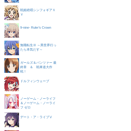
戦姫絶唱シンフォギアＸ
Ｖ
9-nine- Ruler’s Crown
無職転生Ⅲ ～異世界行っ
たら本気だす～
ガールズ＆パンツァー 最
終章 ＆ 戦車道大作
戦！
ドルフィンウェーブ
ノーゲーム・ノーライフ
＆ノーゲーム・ノーライ
フ ゼロ
デート・ア・ライブⅤ