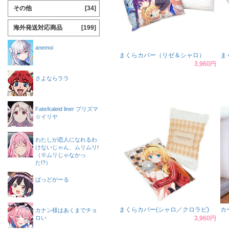
その他
[34]
海外発送対応商品
[199]
anemoi
まくらカバー（リゼ＆シャロ）
ま
3,960円
さよならララ
Fate/kaleid liner プリズマ
☆イリヤ
わたしが恋人になれるわ
けないじゃん、ムリムリ!
（※ムリじゃなかっ
た!?）
ばっどがーる
まくらカバー(シャロ／クロラビ)
カ
カナン様はあくまでチョ
ロい
3,960円