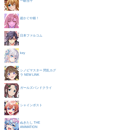
一騎当千
超かぐや姫！
日本ファルコム
key
シノビマスター 閃乱カグ
ラ NEW LINK
ガールズバンドクライ
シャインポスト
ぬきたし THE
ANIMATION