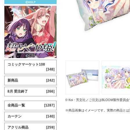
コミックマーケット108
[348]
新商品
[242]
8月 受注終了
[266]
© Koi・芳文社／ご注文はBLOOM製作委員
全商品一覧
[1287]
※商品画像はイメージです。実際の商品とは
カーテン
[140]
アクリル商品
[259]