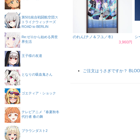
第501統合戦闘航空団ス
トライクウィッチーズ
ROAD to BERLIN
のれん(チノ＆フユ／冬)
シ
Re:ゼロから始める異世
界生活
3,960円
王子様の友達
ご注文はうさぎですか？ BLOO
となりの吸血鬼さん
ゴエティア・ショック
テレビアニメ『春夏秋冬
代行者 春の舞
ブラウンダスト2