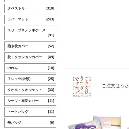
タペストリー
[319]
ラバーマット
[243]
スリーブ＆デッキケース
[91]
抱き枕カバー
[52]
枕・クッションカバー
[49]
のれん
[10]
Ｔシャツ(衣類)
[25]
[ご注文はうさ
タオル・タオルケット
[33]
シーツ・布団カバー
[11]
トートバッグ
[11]
缶バッジ
[9]