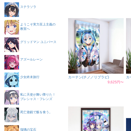
ステラソラ
ようこそ実力至上主義の
教室へ
グリッドマン ユニバース
アズールレーン
少女終末旅行
カーテン(チノ／リプラビ)
カ
9,625円〜
私に天使が舞い降りた！
プレシャス・フレンズ
死亡遊戯で飯を食う。
瑠璃の宝石