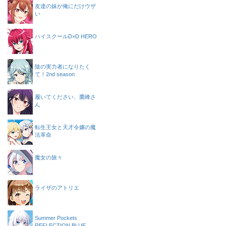
友達の妹が俺にだけウザ
い
ハイスクールD×D HERO
陰の実力者になりたく
て！2nd season
履いてください、鷹峰さ
ん
転生王女と天才令嬢の魔
法革命
魔女の旅々
ライザのアトリエ
Summer Pockets
REFLECTION BLUE