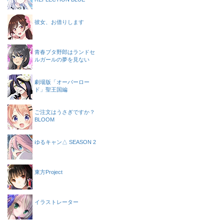
彼女、お借りします
青春ブタ野郎はランドセ
ルガールの夢を見ない
劇場版「オーバーロー
ド」聖王国編
ご注文はうさぎですか？
BLOOM
ゆるキャン△ SEASON 2
東方Project
イラストレーター