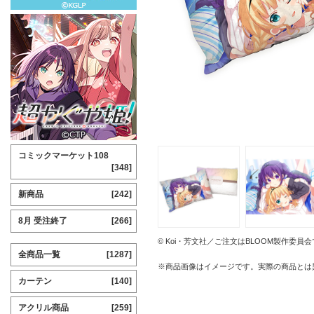
コミックマーケット108
[348]
新商品
[242]
8月 受注終了
[266]
© Koi・芳文社／ご注文はBLOOM製作委員
全商品一覧
[1287]
※商品画像はイメージです。実際の商品とは
カーテン
[140]
アクリル商品
[259]