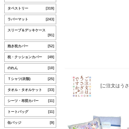
タペストリー
[319]
ラバーマット
[243]
スリーブ＆デッキケース
[91]
抱き枕カバー
[52]
枕・クッションカバー
[49]
のれん
[10]
Ｔシャツ(衣類)
[25]
[ご注文はうさ
タオル・タオルケット
[33]
シーツ・布団カバー
[11]
トートバッグ
[11]
缶バッジ
[9]