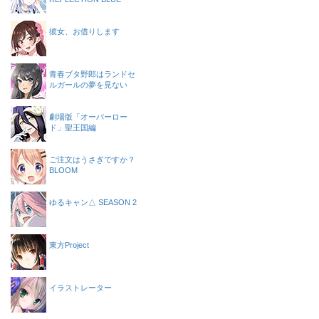
彼女、お借りします
青春ブタ野郎はランドセ
ルガールの夢を見ない
劇場版「オーバーロー
ド」聖王国編
ご注文はうさぎですか？
BLOOM
ゆるキャン△ SEASON 2
東方Project
イラストレーター