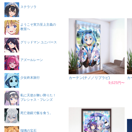
ステラソラ
ようこそ実力至上主義の
教室へ
グリッドマン ユニバース
アズールレーン
少女終末旅行
カーテン(チノ／リプラビ)
カ
9,625円〜
私に天使が舞い降りた！
プレシャス・フレンズ
死亡遊戯で飯を食う。
瑠璃の宝石