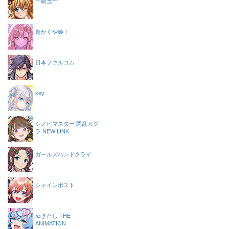
一騎当千
超かぐや姫！
日本ファルコム
key
シノビマスター 閃乱カグ
ラ NEW LINK
ガールズバンドクライ
シャインポスト
ぬきたし THE
ANIMATION