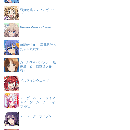
戦姫絶唱シンフォギアＸ
Ｖ
9-nine- Ruler’s Crown
無職転生Ⅲ ～異世界行っ
たら本気だす～
ガールズ＆パンツァー 最
終章 ＆ 戦車道大作
戦！
ドルフィンウェーブ
ノーゲーム・ノーライフ
＆ノーゲーム・ノーライ
フ ゼロ
デート・ア・ライブⅤ