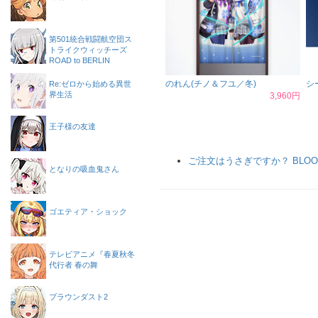
第501統合戦闘航空団ス
トライクウィッチーズ
ROAD to BERLIN
のれん(チノ＆フユ／冬)
シ
Re:ゼロから始める異世
界生活
3,960円
王子様の友達
ご注文はうさぎですか？ BLOO
となりの吸血鬼さん
ゴエティア・ショック
テレビアニメ『春夏秋冬
代行者 春の舞
ブラウンダスト2