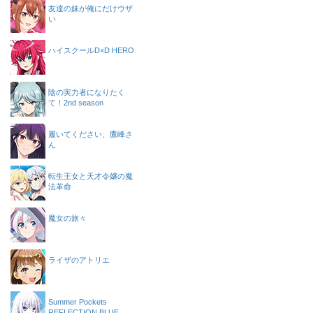
友達の妹が俺にだけウザ
い
ハイスクールD×D HERO
陰の実力者になりたく
て！2nd season
履いてください、鷹峰さ
ん
転生王女と天才令嬢の魔
法革命
魔女の旅々
ライザのアトリエ
Summer Pockets
REFLECTION BLUE