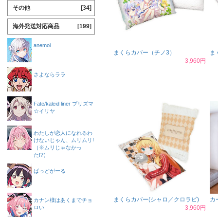
その他
[34]
海外発送対応商品
[199]
anemoi
まくらカバー（チノ3）
ま
3,960円
さよならララ
Fate/kaleid liner プリズマ
☆イリヤ
わたしが恋人になれるわ
けないじゃん、ムリムリ!
（※ムリじゃなかっ
た!?）
ばっどがーる
まくらカバー(シャロ／クロラビ)
カ
カナン様はあくまでチョ
ロい
3,960円