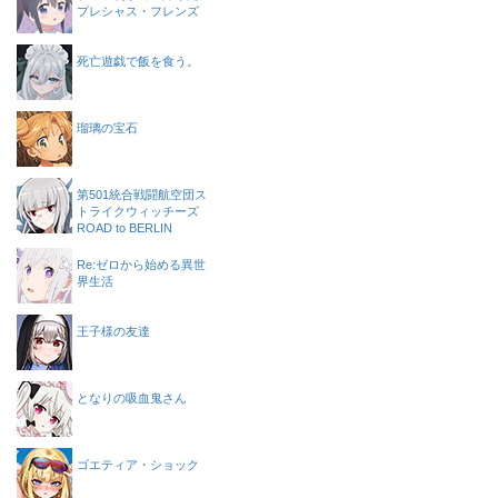
プレシャス・フレンズ
死亡遊戯で飯を食う。
瑠璃の宝石
第501統合戦闘航空団ス
トライクウィッチーズ
ROAD to BERLIN
Re:ゼロから始める異世
界生活
王子様の友達
となりの吸血鬼さん
ゴエティア・ショック