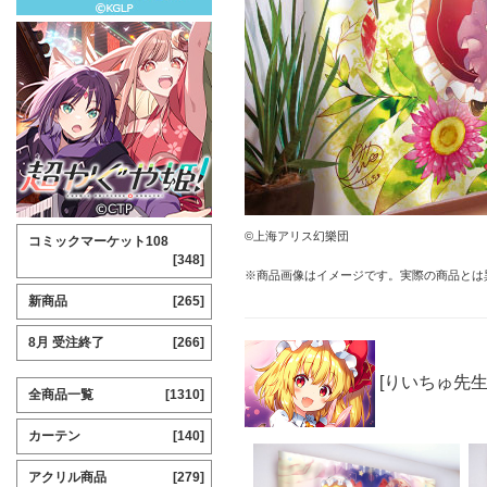
©上海アリス幻樂団
コミックマーケット108
[348]
※商品画像はイメージです。実際の商品とは
新商品
[265]
8月 受注終了
[266]
[りいちゅ先生(
全商品一覧
[1310]
カーテン
[140]
アクリル商品
[279]