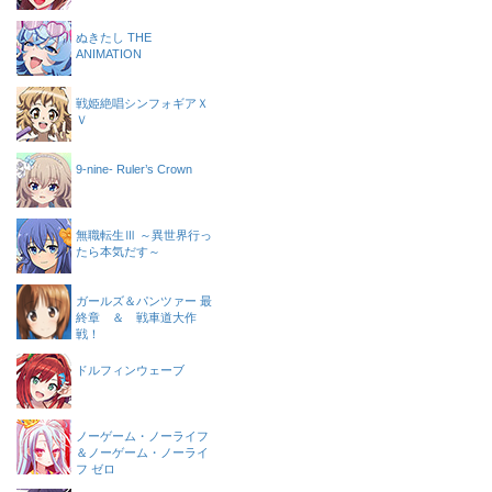
ぬきたし THE
ANIMATION
戦姫絶唱シンフォギアＸ
Ｖ
9-nine- Ruler’s Crown
無職転生Ⅲ ～異世界行っ
たら本気だす～
ガールズ＆パンツァー 最
終章 ＆ 戦車道大作
戦！
ドルフィンウェーブ
ノーゲーム・ノーライフ
＆ノーゲーム・ノーライ
フ ゼロ