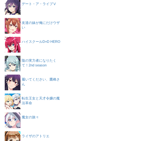
デート・ア・ライブⅤ
友達の妹が俺にだけウザ
い
ハイスクールD×D HERO
陰の実力者になりたく
て！2nd season
履いてください、鷹峰さ
ん
転生王女と天才令嬢の魔
法革命
魔女の旅々
ライザのアトリエ