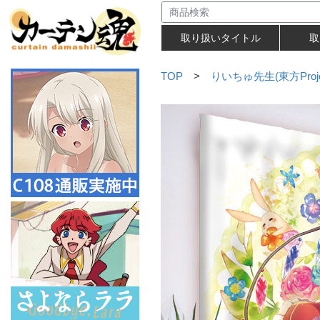
取り扱いタイトル
取
TOP
>
りいちゅ先生(東方Proje