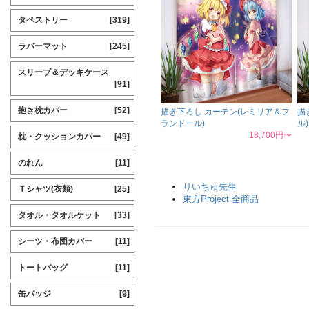
タペストリー
[319]
ラバーマット
[245]
スリーブ＆デッキケース
[91]
抱き枕カバー
[52]
描き下ろし カーテン(レミリア＆フ
描
ランドール)
ル)
18,700円〜
枕・クッションカバー
[49]
のれん
[11]
りいちゅ先生
Ｔシャツ(衣類)
[25]
東方Project 全商品
タオル・タオルケット
[33]
シーツ・布団カバー
[11]
トートバッグ
[11]
缶バッジ
[9]