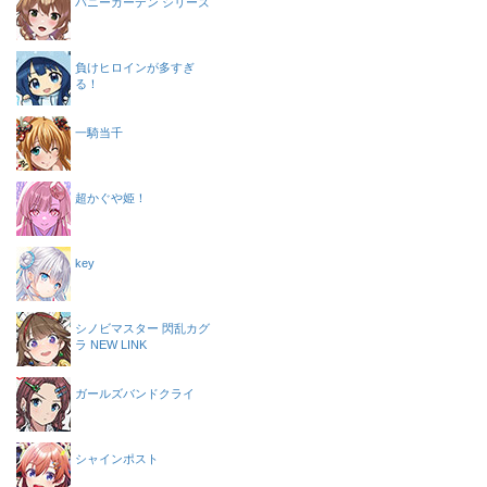
バニーガーデン シリーズ
負けヒロインが多すぎ
る！
一騎当千
超かぐや姫！
key
シノビマスター 閃乱カグ
ラ NEW LINK
ガールズバンドクライ
シャインポスト