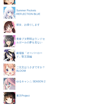
Summer Pockets
REFLECTION BLUE
彼女、お借りします
青春ブタ野郎はランドセ
ルガールの夢を見ない
劇場版「オーバーロー
ド」聖王国編
ご注文はうさぎですか？
BLOOM
ゆるキャン△ SEASON 2
東方Project