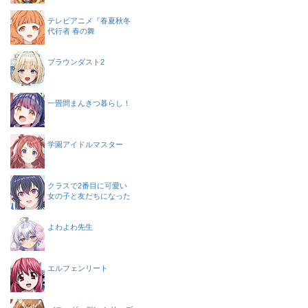
テレビアニメ『春夏秋冬
代行者 春の舞
ブラウンダスト2
一畳間まんきつ暮らし！
学園アイドルマスター
クラスで2番目に可愛い
女の子と友だちになった
よわよわ先生
エルフェンリート