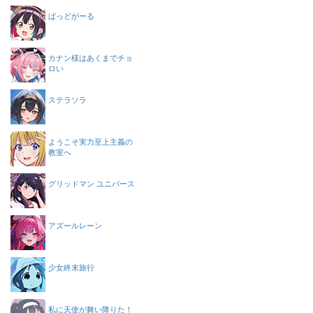
ばっどがーる
カナン様はあくまでチョ
ロい
ステラソラ
ようこそ実力至上主義の
教室へ
グリッドマン ユニバース
アズールレーン
少女終末旅行
私に天使が舞い降りた！