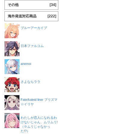
その他
[34]
海外発送対応商品
[222]
ブルーアーカイブ
日本ファルコム
anemoi
さよならララ
Fate/kaleid liner プリズマ
☆イリヤ
わたしが恋人になれるわ
けないじゃん、ムリムリ!
（※ムリじゃなかっ
た!?）