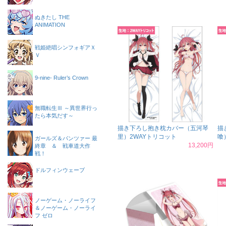
ぬきたし THE
ANIMATION
戦姫絶唱シンフォギアＸ
Ｖ
9-nine- Ruler’s Crown
無職転生Ⅲ ～異世界行っ
たら本気だす～
描き下ろし抱き枕カバー（五河琴
描
里）2WAYトリコット
喰
ガールズ＆パンツァー 最
13,200円
終章 ＆ 戦車道大作
戦！
ドルフィンウェーブ
ノーゲーム・ノーライフ
＆ノーゲーム・ノーライ
フ ゼロ