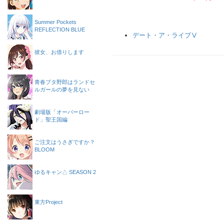
Summer Pockets
REFLECTION BLUE
デート・ア・ライブⅤ
彼女、お借りします
青春ブタ野郎はランドセ
ルガールの夢を見ない
劇場版「オーバーロー
ド」聖王国編
ご注文はうさぎですか？
BLOOM
ゆるキャン△ SEASON 2
東方Project