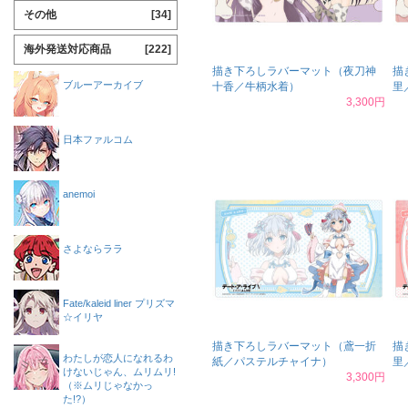
その他
[34]
海外発送対応商品
[222]
描き下ろしラバーマット（夜刀神
描
ブルーアーカイブ
十香／牛柄水着）
里
3,300円
日本ファルコム
anemoi
さよならララ
Fate/kaleid liner プリズマ
☆イリヤ
描き下ろしラバーマット（鳶一折
描
わたしが恋人になれるわ
紙／パステルチャイナ）
里
けないじゃん、ムリムリ!
3,300円
（※ムリじゃなかっ
た!?）