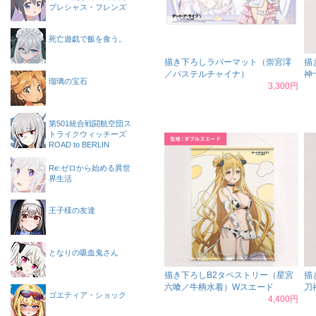
プレシャス・フレンズ
死亡遊戯で飯を食う。
描き下ろしラバーマット（崇宮澪
描
／パステルチャイナ）
神
瑠璃の宝石
3,300円
第501統合戦闘航空団ス
トライクウィッチーズ
ROAD to BERLIN
Re:ゼロから始める異世
界生活
王子様の友達
となりの吸血鬼さん
描き下ろしB2タペストリー（星宮
描
六喰／牛柄水着）Wスエード
刀
ゴエティア・ショック
4,400円