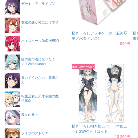
デート・ア・ライブⅤ
友達の妹が俺にだけウザ
い
描き下ろしデッキケース（五河琴
描
里／水着ドレス）
倶
ハイスクールD×D HERO
990円
陰の実力者になりたく
て！2nd season
履いてください、鷹峰さ
ん
転生王女と天才令嬢の魔
法革命
魔女の旅々
描き下ろし抱き枕カバー（本条二
亜）2WAYトリコット
ライザのアトリエ
13,200円