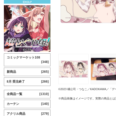
コミックマーケット108
[348]
新商品
[265]
8月 受注終了
[266]
©2023 橘公司・つなこ／KADOKAWA／
全商品一覧
[1310]
※商品画像はイメージです。実際の商品とは
カーテン
[140]
アクリル商品
[279]