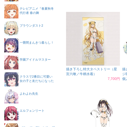
テレビアニメ『春夏秋冬
代行者 春の舞
ブラウンダスト2
一畳間まんきつ暮らし！
学園アイドルマスター
描き下ろし特大タペストリー（星
描
宮六喰／牛柄水着）
ジ
クラスで2番目に可愛い
7,700円
個
女の子と友だちになった
よわよわ先生
エルフェンリート