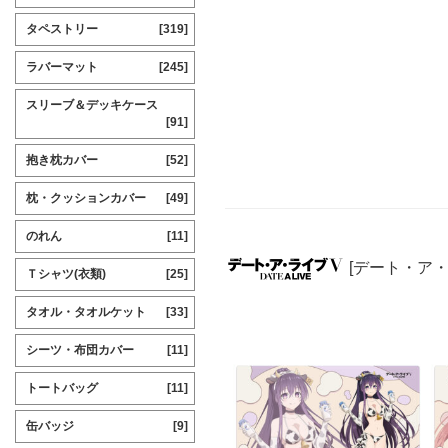
タペストリー
[319]
ラバーマット
[245]
スリーブ＆デッキケース
[91]
抱き枕カバー
[52]
枕・クッションカバー
[49]
のれん
[11]
[デート・ア
Ｔシャツ(衣類)
[25]
タオル・タオルケット
[33]
シーツ・布団カバー
[11]
トートバッグ
[11]
缶バッジ
[9]