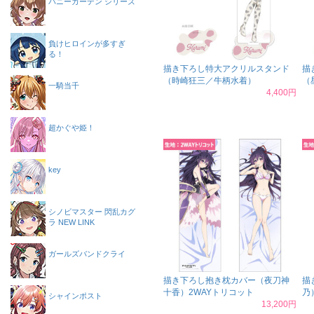
バニーガーデン シリーズ
負けヒロインが多すぎ
る！
描き下ろし特大アクリルスタンド
描
（時崎狂三／牛柄水着）
（
一騎当千
4,400円
超かぐや姫！
key
シノビマスター 閃乱カグ
ラ NEW LINK
ガールズバンドクライ
描き下ろし抱き枕カバー（夜刀神
描
十香）2WAYトリコット
乃
シャインポスト
13,200円