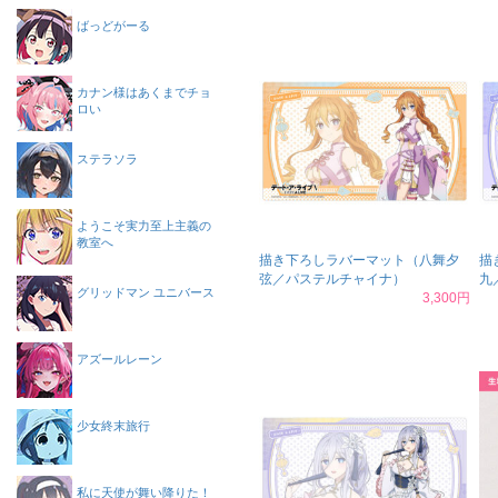
ばっどがーる
カナン様はあくまでチョ
ロい
ステラソラ
ようこそ実力至上主義の
教室へ
描き下ろしラバーマット（八舞夕
描
弦／パステルチャイナ）
九
グリッドマン ユニバース
3,300円
アズールレーン
少女終末旅行
私に天使が舞い降りた！