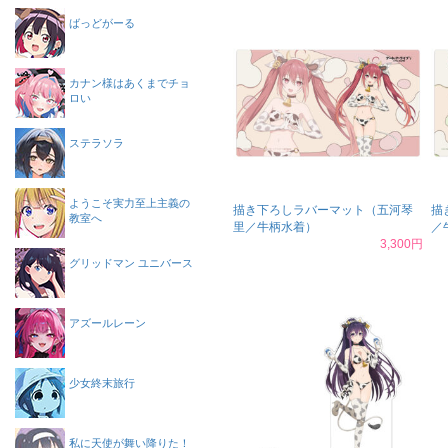
ばっどがーる
カナン様はあくまでチョ
ロい
ステラソラ
ようこそ実力至上主義の
描き下ろしラバーマット（五河琴
描
教室へ
里／牛柄水着）
／
3,300円
グリッドマン ユニバース
アズールレーン
少女終末旅行
私に天使が舞い降りた！