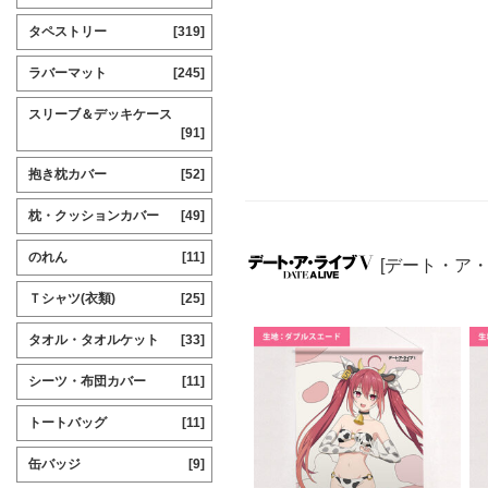
タペストリー
[319]
ラバーマット
[245]
スリーブ＆デッキケース
[91]
抱き枕カバー
[52]
枕・クッションカバー
[49]
のれん
[11]
[デート・ア
Ｔシャツ(衣類)
[25]
タオル・タオルケット
[33]
シーツ・布団カバー
[11]
トートバッグ
[11]
缶バッジ
[9]