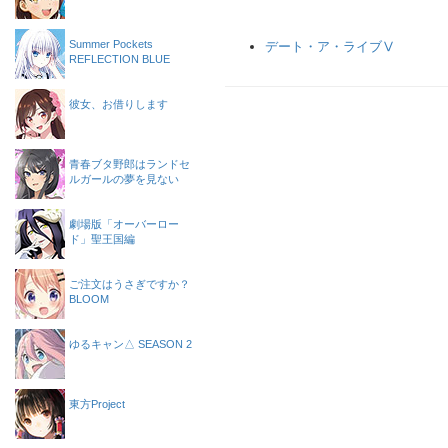
Summer Pockets
デート・ア・ライブⅤ
REFLECTION BLUE
彼女、お借りします
青春ブタ野郎はランドセ
ルガールの夢を見ない
劇場版「オーバーロー
ド」聖王国編
ご注文はうさぎですか？
BLOOM
ゆるキャン△ SEASON 2
東方Project