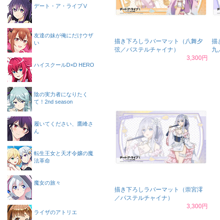
デート・ア・ライブⅤ
友達の妹が俺にだけウザ
描き下ろしラバーマット（八舞夕
描
い
弦／パステルチャイナ）
九
3,300円
ハイスクールD×D HERO
陰の実力者になりたく
て！2nd season
履いてください、鷹峰さ
ん
転生王女と天才令嬢の魔
法革命
魔女の旅々
描き下ろしラバーマット（崇宮澪
／パステルチャイナ）
3,300円
ライザのアトリエ