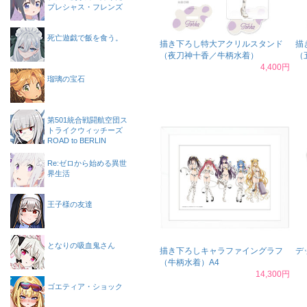
プレシャス・フレンズ
死亡遊戯で飯を食う。
描き下ろし特大アクリルスタンド
描
（夜刀神十香／牛柄水着）
（
4,400円
瑠璃の宝石
第501統合戦闘航空団ス
トライクウィッチーズ
ROAD to BERLIN
Re:ゼロから始める異世
界生活
王子様の友達
となりの吸血鬼さん
描き下ろしキャラファイングラフ
デ
（牛柄水着）A4
14,300円
ゴエティア・ショック