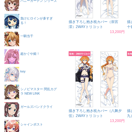
バニーガーデン シリーズ
負けヒロインが多すぎ
描き下ろし抱き枕カバー（崇宮
描
る！
澪）2WAYトリコット
十
13,200円
一騎当千
超かぐや姫！
key
シノビマスター 閃乱カグ
ラ NEW LINK
ガールズバンドクライ
描き下ろし抱き枕カバー（八舞夕
描
弦）2WAYトリコット
九
13,200円
シャインポスト