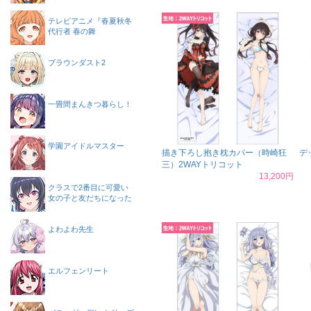
テレビアニメ『春夏秋冬
代行者 春の舞
ブラウンダスト2
一畳間まんきつ暮らし！
学園アイドルマスター
描き下ろし抱き枕カバー（時崎狂
デ
三）2WAYトリコット
13,200円
クラスで2番目に可愛い
女の子と友だちになった
よわよわ先生
エルフェンリート