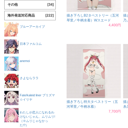
その他
[34]
海外発送対応商品
[222]
描き下ろしB2タペストリー（五河
描
琴里／牛柄水着）Wスエード
乃
4,400円
ブルーアーカイブ
日本ファルコム
anemoi
さよならララ
Fate/kaleid liner プリズマ
☆イリヤ
描き下ろし特大タペストリー（五
描
河琴里／牛柄水着）
糸
7,700円
わたしが恋人になれるわ
けないじゃん、ムリムリ!
（※ムリじゃなかっ
た!?）