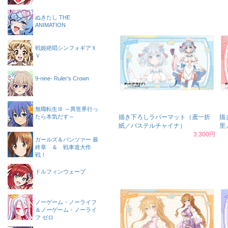
ぬきたし THE
ANIMATION
戦姫絶唱シンフォギアＸ
Ｖ
9-nine- Ruler’s Crown
無職転生Ⅲ ～異世界行っ
たら本気だす～
描き下ろしラバーマット（鳶一折
描
紙／パステルチャイナ）
里
3,300円
ガールズ＆パンツァー 最
終章 ＆ 戦車道大作
戦！
ドルフィンウェーブ
ノーゲーム・ノーライフ
＆ノーゲーム・ノーライ
フ ゼロ