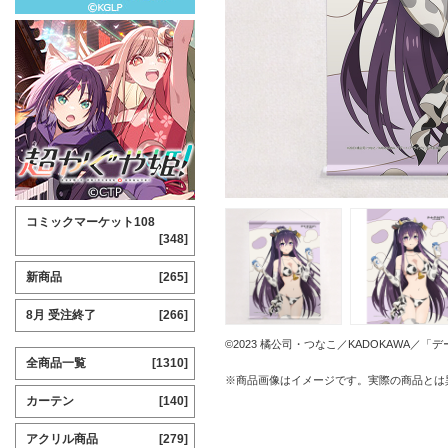
コミックマーケット108
[348]
新商品
[265]
8月 受注終了
[266]
©2023 橘公司・つなこ／KADOKAWA／
全商品一覧
[1310]
※商品画像はイメージです。実際の商品とは
カーテン
[140]
アクリル商品
[279]