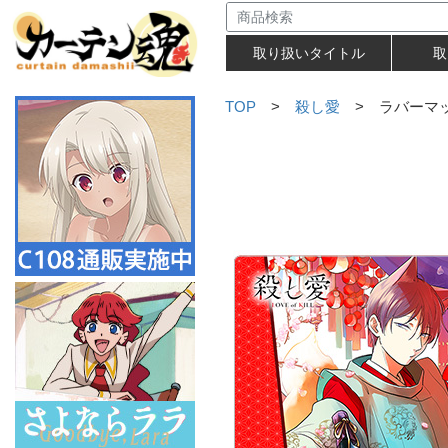
取り扱いタイトル
取
TOP
>
殺し愛
> ラバーマ