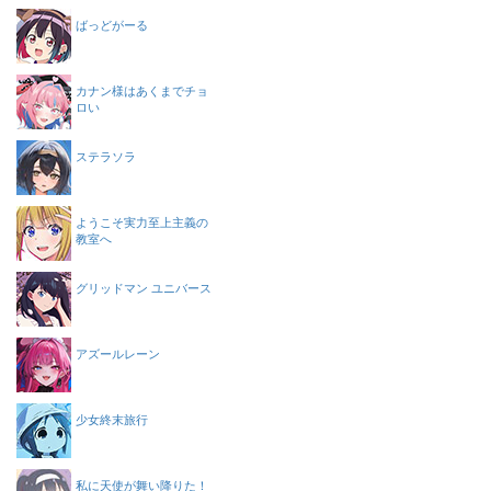
ばっどがーる
カナン様はあくまでチョ
ロい
ステラソラ
ようこそ実力至上主義の
教室へ
グリッドマン ユニバース
アズールレーン
少女終末旅行
私に天使が舞い降りた！