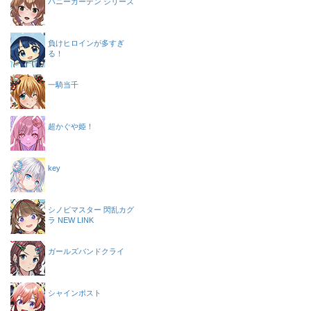
バニーガーデン シリーズ
負けヒロインが多すぎ
る！
一騎当千
超かぐや姫！
key
シノビマスター 閃乱カグ
ラ NEW LINK
ガールズバンドクライ
シャインポスト