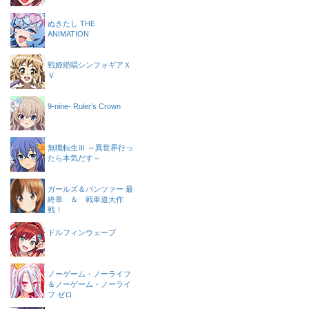
ぬきたし THE
ANIMATION
戦姫絶唱シンフォギアＸ
Ｖ
9-nine- Ruler’s Crown
無職転生Ⅲ ～異世界行っ
たら本気だす～
ガールズ＆パンツァー 最
終章 ＆ 戦車道大作
戦！
ドルフィンウェーブ
ノーゲーム・ノーライフ
＆ノーゲーム・ノーライ
フ ゼロ