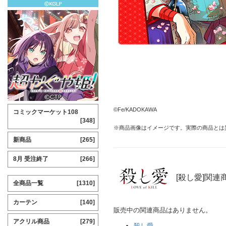
©Fe/KADOKAWA
コミックマーケット108
[348]
※商品画像はイメージです。実際の商品とは
新商品
[265]
8月 受注終了
[266]
[殺し愛]関連
全商品一覧
[1310]
カーテン
[140]
販売中の関連商品はありません。
アクリル商品
[279]
殺し愛