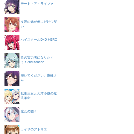
デート・ア・ライブⅤ
友達の妹が俺にだけウザ
い
ハイスクールD×D HERO
陰の実力者になりたく
て！2nd season
履いてください、鷹峰さ
ん
転生王女と天才令嬢の魔
法革命
魔女の旅々
ライザのアトリエ