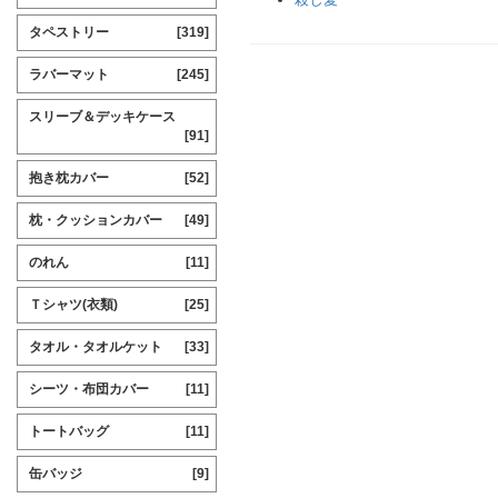
タペストリー
[319]
ラバーマット
[245]
スリーブ＆デッキケース
[91]
抱き枕カバー
[52]
枕・クッションカバー
[49]
のれん
[11]
Ｔシャツ(衣類)
[25]
タオル・タオルケット
[33]
シーツ・布団カバー
[11]
トートバッグ
[11]
缶バッジ
[9]