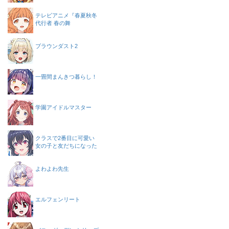
テレビアニメ『春夏秋冬
代行者 春の舞
ブラウンダスト2
一畳間まんきつ暮らし！
学園アイドルマスター
クラスで2番目に可愛い
女の子と友だちになった
よわよわ先生
エルフェンリート