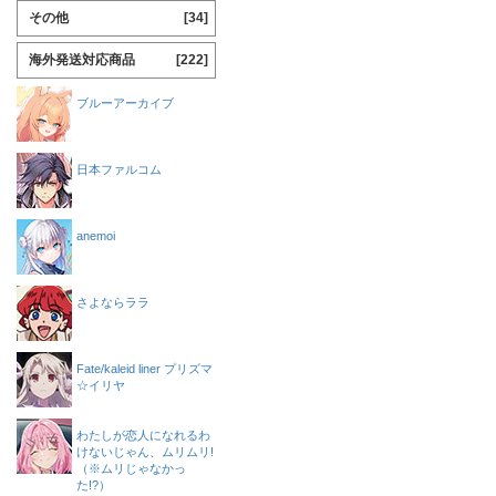
その他
[34]
海外発送対応商品
[222]
ブルーアーカイブ
日本ファルコム
anemoi
さよならララ
Fate/kaleid liner プリズマ
☆イリヤ
わたしが恋人になれるわ
けないじゃん、ムリムリ!
（※ムリじゃなかっ
た!?）