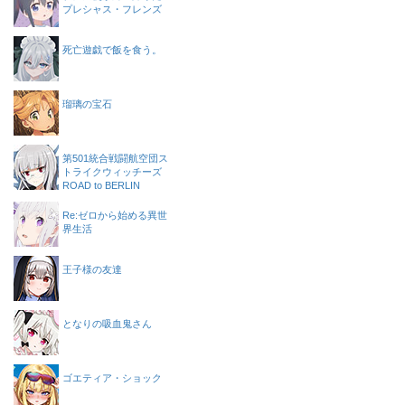
プレシャス・フレンズ
死亡遊戯で飯を食う。
瑠璃の宝石
第501統合戦闘航空団ス
トライクウィッチーズ
ROAD to BERLIN
Re:ゼロから始める異世
界生活
王子様の友達
となりの吸血鬼さん
ゴエティア・ショック