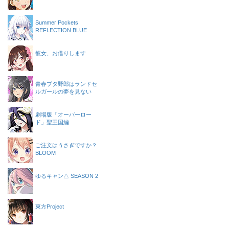
Summer Pockets
REFLECTION BLUE
彼女、お借りします
青春ブタ野郎はランドセ
ルガールの夢を見ない
劇場版「オーバーロー
ド」聖王国編
ご注文はうさぎですか？
BLOOM
ゆるキャン△ SEASON 2
東方Project