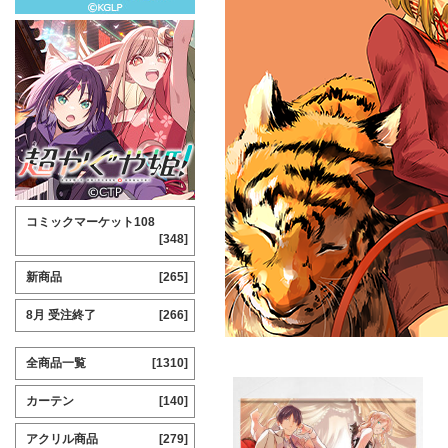
コミックマーケット108
[348]
新商品
[265]
8月 受注終了
[266]
全商品一覧
[1310]
カーテン
[140]
アクリル商品
[279]