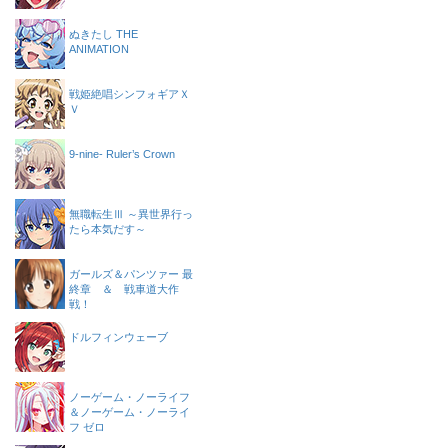
ぬきたし THE
ANIMATION
戦姫絶唱シンフォギアＸ
Ｖ
9-nine- Ruler’s Crown
無職転生Ⅲ ～異世界行っ
たら本気だす～
ガールズ＆パンツァー 最
終章 ＆ 戦車道大作
戦！
ドルフィンウェーブ
ノーゲーム・ノーライフ
＆ノーゲーム・ノーライ
フ ゼロ