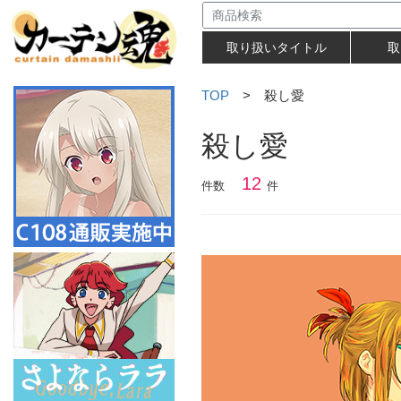
取り扱いタイトル
取
TOP
> 殺し愛
殺し愛
12
件数
件