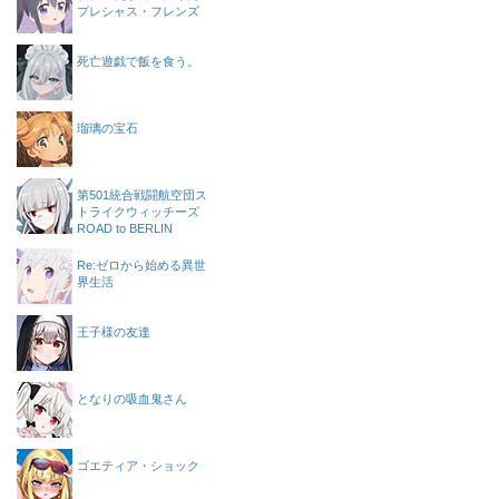
プレシャス・フレンズ
死亡遊戯で飯を食う。
瑠璃の宝石
第501統合戦闘航空団ス
トライクウィッチーズ
ROAD to BERLIN
Re:ゼロから始める異世
界生活
王子様の友達
となりの吸血鬼さん
ゴエティア・ショック