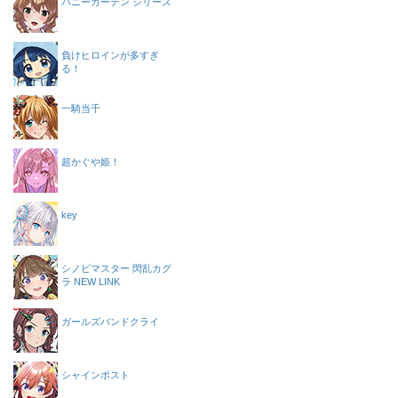
バニーガーデン シリーズ
負けヒロインが多すぎ
る！
一騎当千
超かぐや姫！
key
シノビマスター 閃乱カグ
ラ NEW LINK
ガールズバンドクライ
シャインポスト