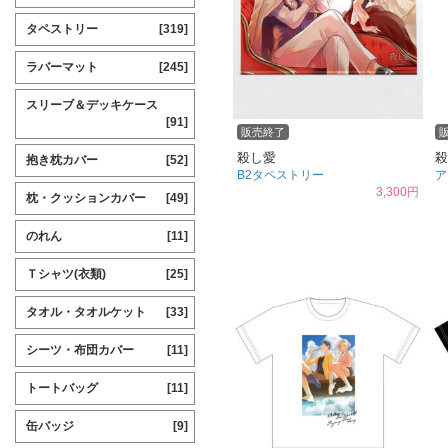
タペストリー
[319]
ラバーマット
[245]
スリーブ＆デッキケース
[91]
販売終了
殺し愛
殺
抱き枕カバー
[52]
B2タペストリー
ア
3,300円
枕・クッションカバー
[49]
のれん
[11]
Ｔシャツ(衣類)
[25]
タオル・タオルケット
[33]
シーツ・布団カバー
[11]
トートバッグ
[11]
缶バッジ
[9]