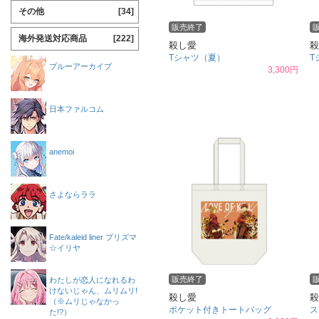
その他
[34]
販売終了
海外発送対応商品
[222]
殺し愛
殺
Tシャツ（夏）
T
ブルーアーカイブ
3,300円
日本ファルコム
anemoi
さよならララ
Fate/kaleid liner プリズマ
☆イリヤ
販売終了
わたしが恋人になれるわ
けないじゃん、ムリムリ!
殺し愛
殺
（※ムリじゃなかっ
ポケット付きトートバッグ
ス
た!?）