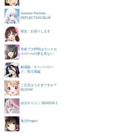
Summer Pockets
REFLECTION BLUE
彼女、お借りします
青春ブタ野郎はランドセ
ルガールの夢を見ない
劇場版「オーバーロー
ド」聖王国編
ご注文はうさぎですか？
BLOOM
ゆるキャン△ SEASON 2
東方Project