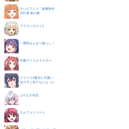
テレビアニメ『春夏秋冬
代行者 春の舞
ブラウンダスト2
一畳間まんきつ暮らし！
学園アイドルマスター
クラスで2番目に可愛い
女の子と友だちになった
よわよわ先生
エルフェンリート