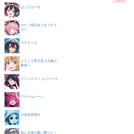
2,200円
ばっどがーる
カナン様はあくまでチョ
ロい
ステラソラ
ようこそ実力至上主義の
教室へ
グリッドマン ユニバース
アズールレーン
少女終末旅行
私に天使が舞い降りた！