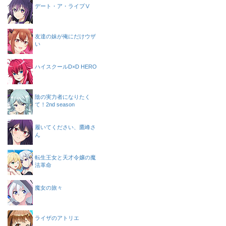
デート・ア・ライブⅤ
友達の妹が俺にだけウザ
い
ハイスクールD×D HERO
陰の実力者になりたく
て！2nd season
履いてください、鷹峰さ
ん
転生王女と天才令嬢の魔
法革命
魔女の旅々
ライザのアトリエ