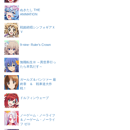
ぬきたし THE
ANIMATION
戦姫絶唱シンフォギアＸ
Ｖ
9-nine- Ruler’s Crown
無職転生Ⅲ ～異世界行っ
たら本気だす～
ガールズ＆パンツァー 最
終章 ＆ 戦車道大作
戦！
ドルフィンウェーブ
ノーゲーム・ノーライフ
＆ノーゲーム・ノーライ
フ ゼロ