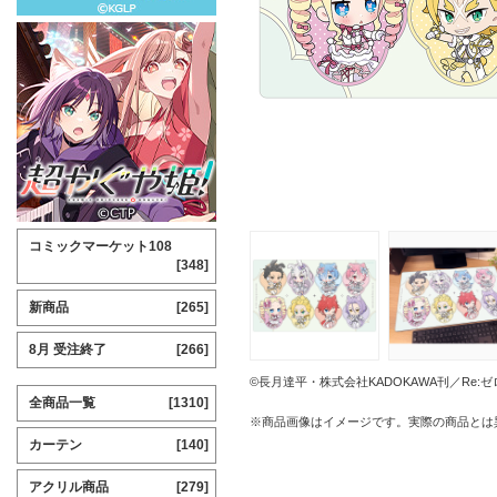
コミックマーケット108
[348]
新商品
[265]
8月 受注終了
[266]
©長月達平・株式会社KADOKAWA刊／Re
全商品一覧
[1310]
※商品画像はイメージです。実際の商品とは
カーテン
[140]
アクリル商品
[279]