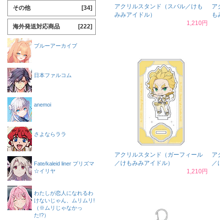
アクリルスタンド（スバル／けも
ア
その他
[34]
みみアイドル）
も
1,210円
海外発送対応商品
[222]
ブルーアーカイブ
日本ファルコム
anemoi
さよならララ
アクリルスタンド（ガーフィール
ア
／けもみみアイドル）
／
Fate/kaleid liner プリズマ
☆イリヤ
1,210円
わたしが恋人になれるわ
けないじゃん、ムリムリ!
（※ムリじゃなかっ
た!?）