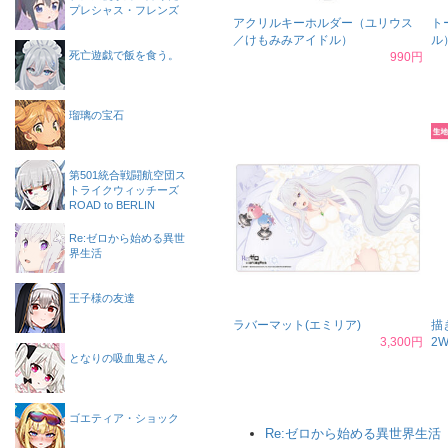
プレシャス・フレンズ
アクリルキーホルダー（ユリウス
ト
／けもみみアイドル）
ル
死亡遊戯で飯を食う。
990円
瑠璃の宝石
第501統合戦闘航空団ス
トライクウィッチーズ
ROAD to BERLIN
Re:ゼロから始める異世
界生活
王子様の友達
ラバーマット(エミリア)
描
3,300円
2
となりの吸血鬼さん
ゴエティア・ショック
Re:ゼロから始める異世界生活