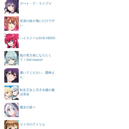
デート・ア・ライブⅤ
友達の妹が俺にだけウザ
い
ハイスクールD×D HERO
陰の実力者になりたく
て！2nd season
履いてください、鷹峰さ
ん
転生王女と天才令嬢の魔
法革命
魔女の旅々
ライザのアトリエ