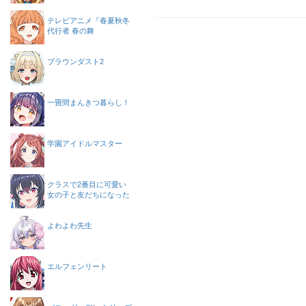
テレビアニメ『春夏秋冬
代行者 春の舞
ブラウンダスト2
一畳間まんきつ暮らし！
学園アイドルマスター
クラスで2番目に可愛い
女の子と友だちになった
よわよわ先生
エルフェンリート