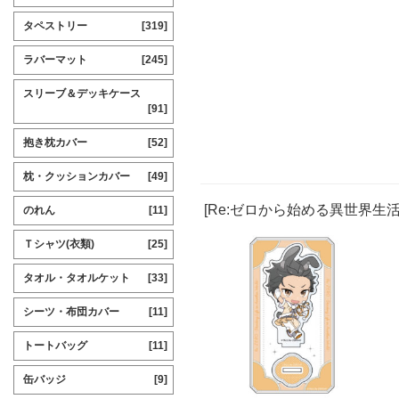
タペストリー
[319]
ラバーマット
[245]
スリーブ＆デッキケース
[91]
抱き枕カバー
[52]
枕・クッションカバー
[49]
[Re:ゼロから始める異世界生
のれん
[11]
Ｔシャツ(衣類)
[25]
タオル・タオルケット
[33]
シーツ・布団カバー
[11]
トートバッグ
[11]
缶バッジ
[9]