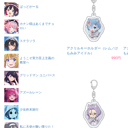
ばっどがーる
カナン様はあくまでチョ
ロい
ステラソラ
アクリルキーホルダー（レム／け
ア
もみみアイドル）
も
990円
ようこそ実力至上主義の
教室へ
グリッドマン ユニバース
アズールレーン
少女終末旅行
私に天使が舞い降りた！