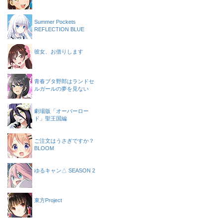
Summer Pockets
REFLECTION BLUE
彼女、お借りします
青春ブタ野郎はランドセ
ルガールの夢を見ない
劇場版「オーバーロー
ド」聖王国編
ご注文はうさぎですか？
BLOOM
ゆるキャン△ SEASON 2
東方Project