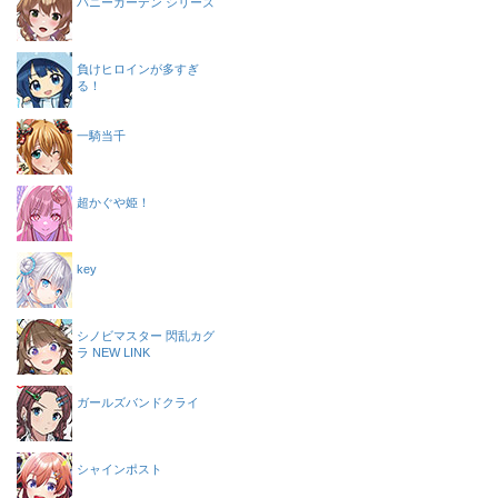
バニーガーデン シリーズ
負けヒロインが多すぎ
る！
一騎当千
超かぐや姫！
key
シノビマスター 閃乱カグ
ラ NEW LINK
ガールズバンドクライ
シャインポスト