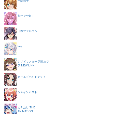
一騎当千
超かぐや姫！
日本ファルコム
key
シノビマスター 閃乱カグ
ラ NEW LINK
ガールズバンドクライ
シャインポスト
ぬきたし THE
ANIMATION