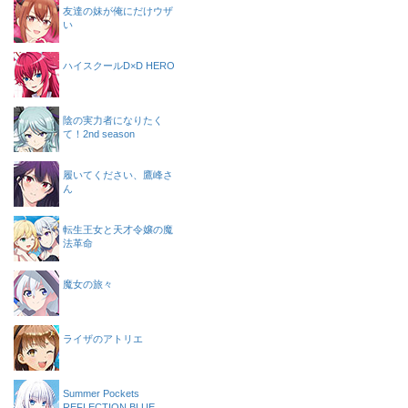
友達の妹が俺にだけウザ
い
ハイスクールD×D HERO
陰の実力者になりたく
て！2nd season
履いてください、鷹峰さ
ん
転生王女と天才令嬢の魔
法革命
魔女の旅々
ライザのアトリエ
Summer Pockets
REFLECTION BLUE