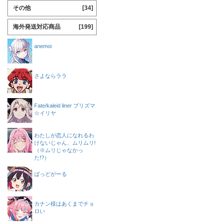
その他
[34]
海外発送対応商品
[199]
anemoi
さよならララ
Fate/kaleid liner プリズマ
☆イリヤ
わたしが恋人になれるわ
けないじゃん、ムリムリ!
（※ムリじゃなかっ
た!?）
ばっどがーる
カナン様はあくまでチョ
ロい