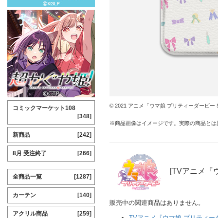
© 2021 アニメ「ウマ娘 プリティーダービー S
コミックマーケット108
[348]
※商品画像はイメージです。実際の商品とは
新商品
[242]
8月 受注終了
[266]
[TVアニメ『ウ
全商品一覧
[1287]
カーテン
[140]
販売中の関連商品はありません。
アクリル商品
[259]
TVアニメ『ウマ娘 プリティーダー