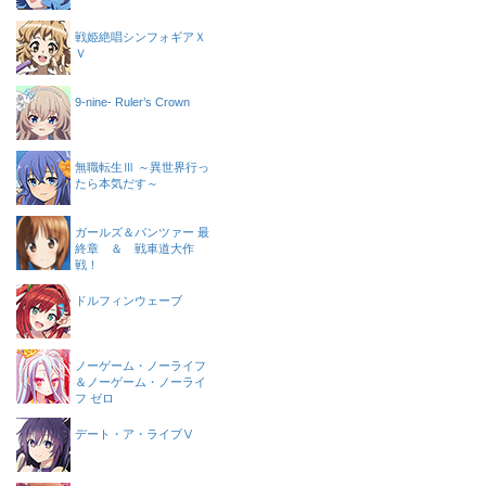
戦姫絶唱シンフォギアＸ
Ｖ
9-nine- Ruler’s Crown
無職転生Ⅲ ～異世界行っ
たら本気だす～
ガールズ＆パンツァー 最
終章 ＆ 戦車道大作
戦！
ドルフィンウェーブ
ノーゲーム・ノーライフ
＆ノーゲーム・ノーライ
フ ゼロ
デート・ア・ライブⅤ