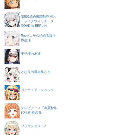
第501統合戦闘航空団ス
トライクウィッチーズ
ROAD to BERLIN
Re:ゼロから始める異世
界生活
王子様の友達
となりの吸血鬼さん
ゴエティア・ショック
テレビアニメ『春夏秋冬
代行者 春の舞
ブラウンダスト2