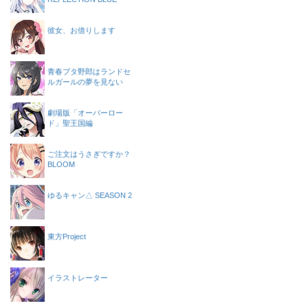
彼女、お借りします
青春ブタ野郎はランドセ
ルガールの夢を見ない
劇場版「オーバーロー
ド」聖王国編
ご注文はうさぎですか？
BLOOM
ゆるキャン△ SEASON 2
東方Project
イラストレーター