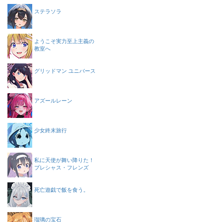
ステラソラ
ようこそ実力至上主義の
教室へ
グリッドマン ユニバース
アズールレーン
少女終末旅行
私に天使が舞い降りた！
プレシャス・フレンズ
死亡遊戯で飯を食う。
瑠璃の宝石