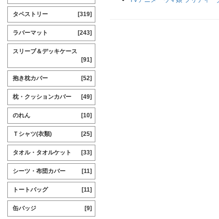
タペストリー
[319]
ラバーマット
[243]
スリーブ＆デッキケース
[91]
抱き枕カバー
[52]
枕・クッションカバー
[49]
のれん
[10]
Ｔシャツ(衣類)
[25]
タオル・タオルケット
[33]
シーツ・布団カバー
[11]
トートバッグ
[11]
缶バッジ
[9]