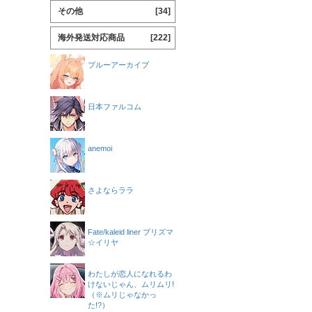
その他
[34]
海外発送対応商品
[222]
ブルーアーカイブ
日本ファルコム
anemoi
さよならララ
Fate/kaleid liner プリズマ
☆イリヤ
わたしが恋人になれるわ
けないじゃん、ムリムリ!
（※ムリじゃなかっ
た!?）