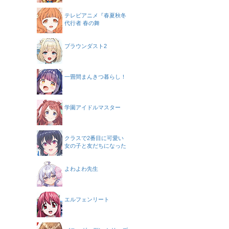
テレビアニメ『春夏秋冬
代行者 春の舞
ブラウンダスト2
一畳間まんきつ暮らし！
学園アイドルマスター
クラスで2番目に可愛い
女の子と友だちになった
よわよわ先生
エルフェンリート