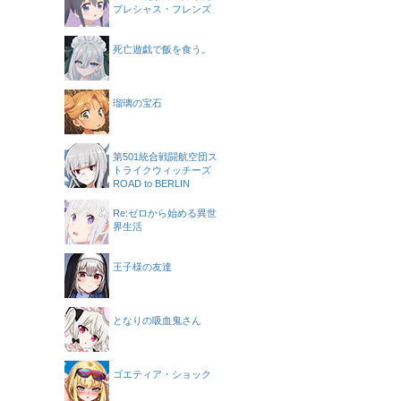
プレシャス・フレンズ
死亡遊戯で飯を食う。
瑠璃の宝石
第501統合戦闘航空団ス
トライクウィッチーズ
ROAD to BERLIN
Re:ゼロから始める異世
界生活
王子様の友達
となりの吸血鬼さん
ゴエティア・ショック