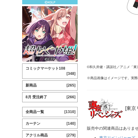
©和久井健・講談社／アニメ「東
コミックマーケット108
[348]
※商品画像はイメージです。実際
新商品
[265]
8月 受注終了
[266]
[東京
全商品一覧
[1310]
カーテン
[140]
販売中の関連商品はありま
アクリル商品
[279]
東京リベンジャーズ