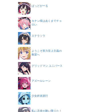
ばっどがーる
カナン様はあくまでチョ
ロい
ステラソラ
ようこそ実力至上主義の
教室へ
グリッドマン ユニバース
アズールレーン
少女終末旅行
私に天使が舞い降りた！