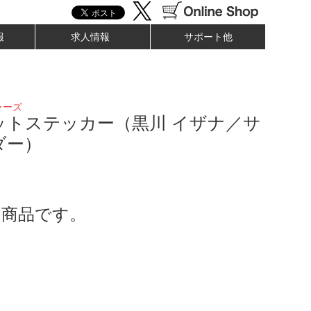
報
求人情報
サポート他
ャーズ
ットステッカー（黒川 イザナ／サ
ダー）
了商品です。