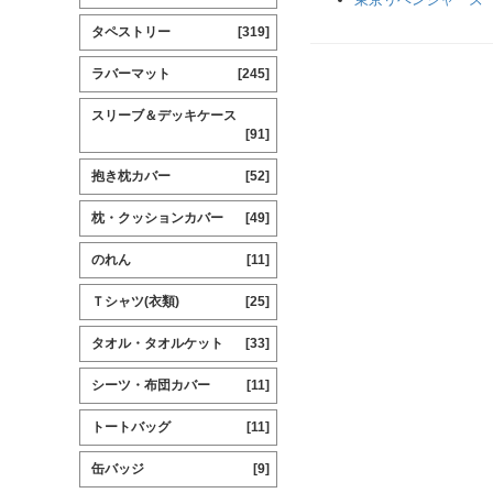
タペストリー
[319]
ラバーマット
[245]
スリーブ＆デッキケース
[91]
抱き枕カバー
[52]
枕・クッションカバー
[49]
のれん
[11]
Ｔシャツ(衣類)
[25]
タオル・タオルケット
[33]
シーツ・布団カバー
[11]
トートバッグ
[11]
缶バッジ
[9]