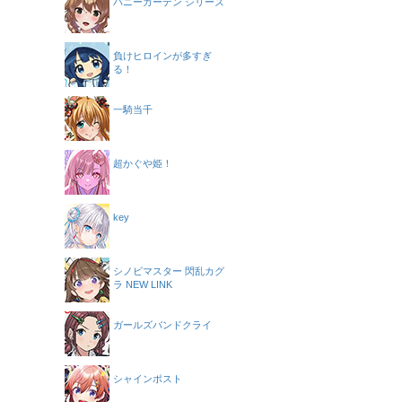
バニーガーデン シリーズ
負けヒロインが多すぎ
る！
一騎当千
超かぐや姫！
key
シノビマスター 閃乱カグ
ラ NEW LINK
ガールズバンドクライ
シャインポスト