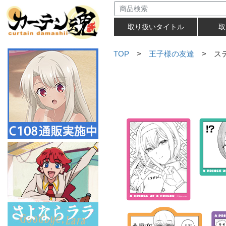
取り扱いタイトル
取
TOP
>
王子様の友達
> ス