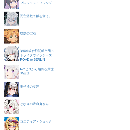
プレシャス・フレンズ
死亡遊戯で飯を食う。
瑠璃の宝石
第501統合戦闘航空団ス
トライクウィッチーズ
ROAD to BERLIN
Re:ゼロから始める異世
界生活
王子様の友達
となりの吸血鬼さん
ゴエティア・ショック