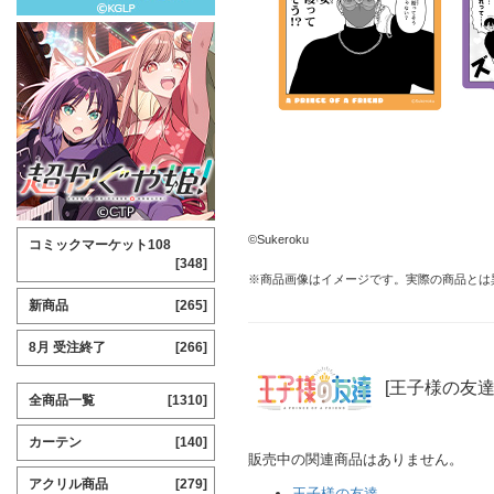
©Sukeroku
コミックマーケット108
[348]
※商品画像はイメージです。実際の商品とは
新商品
[265]
8月 受注終了
[266]
[王子様の友達
全商品一覧
[1310]
カーテン
[140]
販売中の関連商品はありません。
アクリル商品
[279]
王子様の友達