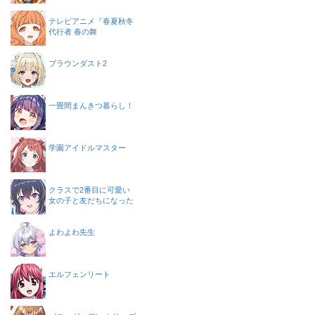
テレビアニメ『春夏秋冬
代行者 春の舞
ブラウンダスト2
一畳間まんきつ暮らし！
学園アイドルマスター
クラスで2番目に可愛い
女の子と友だちになった
よわよわ先生
エルフェンリート