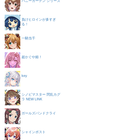
バニーガーデン シリーズ
負けヒロインが多すぎ
る！
一騎当千
超かぐや姫！
key
シノビマスター 閃乱カグ
ラ NEW LINK
ガールズバンドクライ
シャインポスト