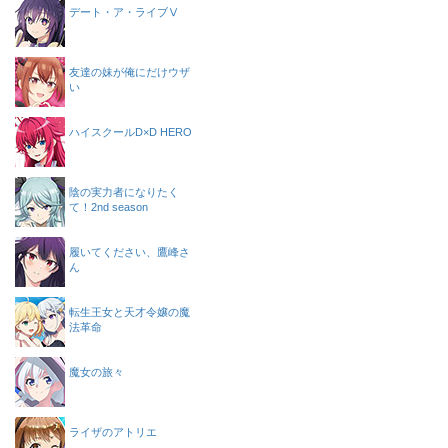
デート・ア・ライブⅤ
友達の妹が俺にだけウザ
い
ハイスクールD×D HERO
陰の実力者になりたく
て！2nd season
履いてください、鷹峰さ
ん
転生王女と天才令嬢の魔
法革命
魔女の旅々
ライザのアトリエ