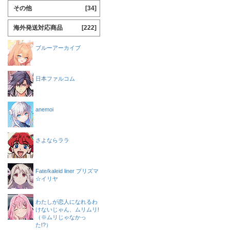
その他
[34]
海外発送対応商品
[222]
ブルーアーカイブ
日本ファルコム
anemoi
さよならララ
Fate/kaleid liner プリズマ
☆イリヤ
わたしが恋人になれるわ
けないじゃん、ムリムリ!
（※ムリじゃなかっ
た!?）