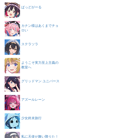
ばっどがーる
カナン様はあくまでチョ
ロい
ステラソラ
ようこそ実力至上主義の
教室へ
グリッドマン ユニバース
アズールレーン
少女終末旅行
私に天使が舞い降りた！