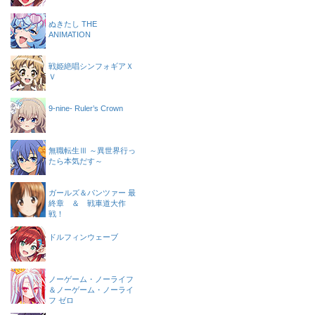
ぬきたし THE
ANIMATION
戦姫絶唱シンフォギアＸ
Ｖ
9-nine- Ruler’s Crown
無職転生Ⅲ ～異世界行っ
たら本気だす～
ガールズ＆パンツァー 最
終章 ＆ 戦車道大作
戦！
ドルフィンウェーブ
ノーゲーム・ノーライフ
＆ノーゲーム・ノーライ
フ ゼロ