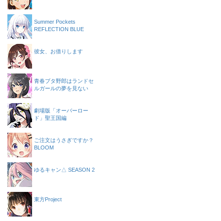
Summer Pockets
REFLECTION BLUE
彼女、お借りします
青春ブタ野郎はランドセ
ルガールの夢を見ない
劇場版「オーバーロー
ド」聖王国編
ご注文はうさぎですか？
BLOOM
ゆるキャン△ SEASON 2
東方Project