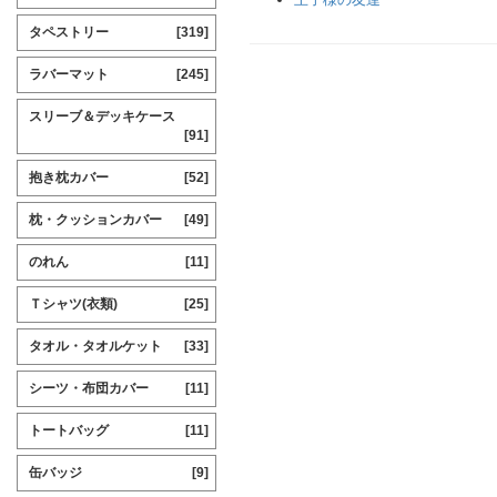
タペストリー
[319]
ラバーマット
[245]
スリーブ＆デッキケース
[91]
抱き枕カバー
[52]
枕・クッションカバー
[49]
のれん
[11]
Ｔシャツ(衣類)
[25]
タオル・タオルケット
[33]
シーツ・布団カバー
[11]
トートバッグ
[11]
缶バッジ
[9]