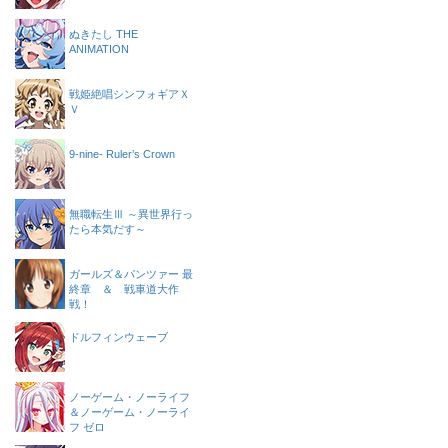
ぬきたし THE
ANIMATION
戦姫絶唱シンフォギアＸ
Ｖ
9-nine- Ruler’s Crown
無職転生Ⅲ ～異世界行っ
たら本気だす～
ガールズ＆パンツァー 最
終章 ＆ 戦車道大作
戦！
ドルフィンウェーブ
ノーゲーム・ノーライフ
＆ノーゲーム・ノーライ
フ ゼロ