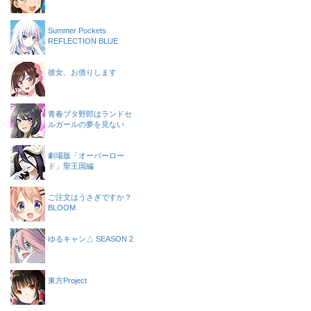
Summer Pockets
REFLECTION BLUE
彼女、お借りします
青春ブタ野郎はランドセ
ルガールの夢を見ない
劇場版「オーバーロー
ド」聖王国編
ご注文はうさぎですか？
BLOOM
ゆるキャン△ SEASON 2
東方Project