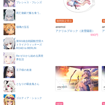
プレシャス・フレンズ
死亡遊戯で飯を食う。
期間限定受注
anemoi
a
瑠璃の宝石
アクリルブロック（淡雪陽彩）
ア
990円
第501統合戦闘航空団ス
トライクウィッチーズ
ROAD to BERLIN
Re:ゼロから始める異世
界生活
王子様の友達
となりの吸血鬼さん
ゴエティア・ショック
NEW
N