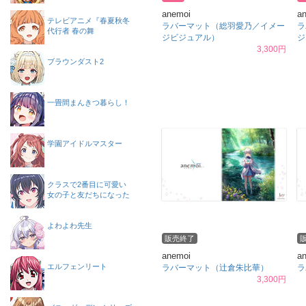
anemoi
a
テレビアニメ『春夏秋冬
ラバーマット（総羽愛乃／イメー
ラ
代行者 春の舞
ジビジュアル）
ジ
3,300円
ブラウンダスト2
一畳間まんきつ暮らし！
学園アイドルマスター
クラスで2番目に可愛い
女の子と友だちになった
よわよわ先生
販売終了
anemoi
a
エルフェンリート
ラバーマット（辻倉朱比華）
ラ
3,300円