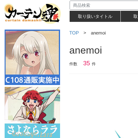
取り扱いタイトル
取
TOP
> anemoi
anemoi
35
件数
件