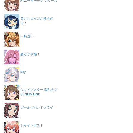
バニーガーデン シリーズ
負けヒロインが多すぎ
る！
一騎当千
超かぐや姫！
key
シノビマスター 閃乱カグ
ラ NEW LINK
ガールズバンドクライ
シャインポスト