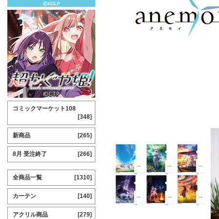
コミックマーケット108
[348]
新商品
[265]
8月 受注終了
[266]
全商品一覧
[1310]
カーテン
[140]
アクリル商品
[279]