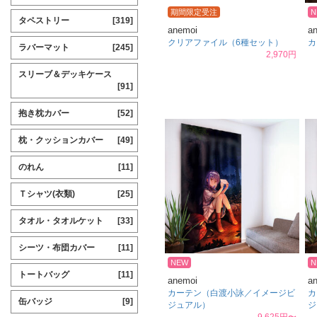
期間限定受注
N
タペストリー
[319]
anemoi
a
クリアファイル（6種セット）
カ
ラバーマット
[245]
2,970円
スリーブ＆デッキケース
[91]
抱き枕カバー
[52]
枕・クッションカバー
[49]
のれん
[11]
Ｔシャツ(衣類)
[25]
タオル・タオルケット
[33]
シーツ・布団カバー
[11]
NEW
N
トートバッグ
[11]
anemoi
a
カーテン（白渡小詠／イメージビ
カ
缶バッジ
[9]
ジュアル）
ジ