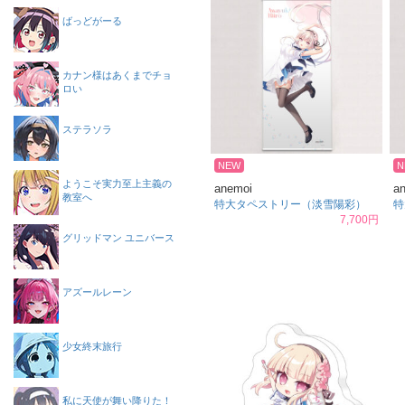
ばっどがーる
カナン様はあくまでチョ
ロい
ステラソラ
NEW
N
ようこそ実力至上主義の
anemoi
a
教室へ
特大タペストリー（淡雪陽彩）
特
7,700円
グリッドマン ユニバース
アズールレーン
少女終末旅行
私に天使が舞い降りた！