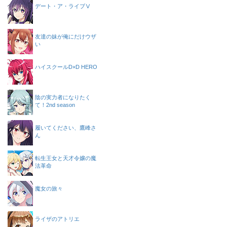
デート・ア・ライブⅤ
友達の妹が俺にだけウザ
い
ハイスクールD×D HERO
陰の実力者になりたく
て！2nd season
履いてください、鷹峰さ
ん
転生王女と天才令嬢の魔
法革命
魔女の旅々
ライザのアトリエ