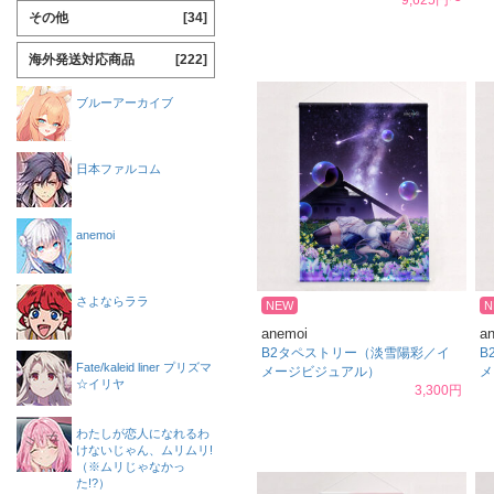
9,625円〜
その他
[34]
海外発送対応商品
[222]
ブルーアーカイブ
日本ファルコム
anemoi
さよならララ
NEW
N
anemoi
a
B2タペストリー（淡雪陽彩／イ
B
Fate/kaleid liner プリズマ
メージビジュアル）
メ
☆イリヤ
3,300円
わたしが恋人になれるわ
けないじゃん、ムリムリ!
（※ムリじゃなかっ
た!?）