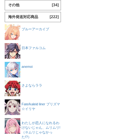
その他
[34]
海外発送対応商品
[222]
ブルーアーカイブ
日本ファルコム
anemoi
さよならララ
Fate/kaleid liner プリズマ
☆イリヤ
わたしが恋人になれるわ
けないじゃん、ムリムリ!
（※ムリじゃなかっ
た!?）