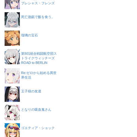
プレシャス・フレンズ
死亡遊戯で飯を食う。
瑠璃の宝石
第501統合戦闘航空団ス
トライクウィッチーズ
ROAD to BERLIN
Re:ゼロから始める異世
界生活
王子様の友達
となりの吸血鬼さん
ゴエティア・ショック