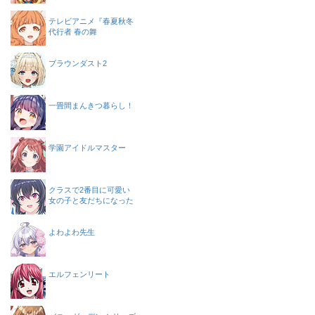
テレビアニメ『春夏秋冬
代行者 春の舞
ブラウンダスト2
一畳間まんきつ暮らし！
学園アイドルマスター
クラスで2番目に可愛い
女の子と友だちになった
よわよわ先生
エルフェンリート