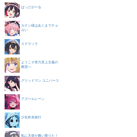
ばっどがーる
カナン様はあくまでチョ
ロい
ステラソラ
ようこそ実力至上主義の
教室へ
グリッドマン ユニバース
アズールレーン
少女終末旅行
私に天使が舞い降りた！