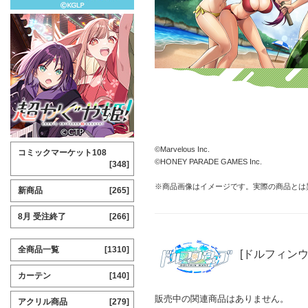
©Marvelous Inc.
コミックマーケット108
©HONEY PARADE GAMES Inc.
[348]
※商品画像はイメージです。実際の商品とは
新商品
[265]
8月 受注終了
[266]
全商品一覧
[1310]
[ドルフィンウ
カーテン
[140]
販売中の関連商品はありません。
アクリル商品
[279]