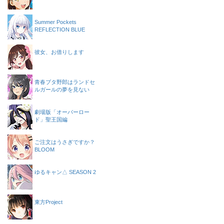
Summer Pockets
REFLECTION BLUE
彼女、お借りします
青春ブタ野郎はランドセ
ルガールの夢を見ない
劇場版「オーバーロー
ド」聖王国編
ご注文はうさぎですか？
BLOOM
ゆるキャン△ SEASON 2
東方Project