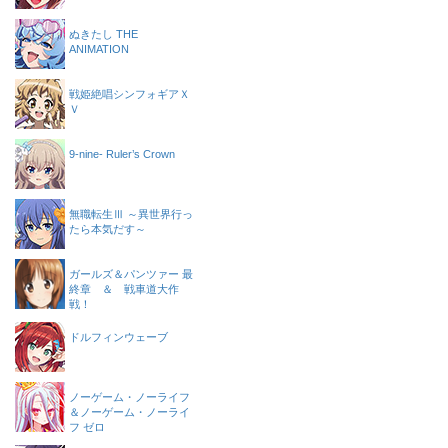
ぬきたし THE
ANIMATION
戦姫絶唱シンフォギアＸ
Ｖ
9-nine- Ruler’s Crown
無職転生Ⅲ ～異世界行っ
たら本気だす～
ガールズ＆パンツァー 最
終章 ＆ 戦車道大作
戦！
ドルフィンウェーブ
ノーゲーム・ノーライフ
＆ノーゲーム・ノーライ
フ ゼロ