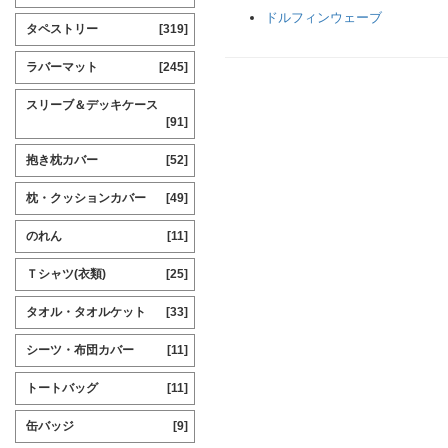
ドルフィンウェーブ
タペストリー
[319]
ラバーマット
[245]
スリーブ＆デッキケース
[91]
抱き枕カバー
[52]
枕・クッションカバー
[49]
のれん
[11]
Ｔシャツ(衣類)
[25]
タオル・タオルケット
[33]
シーツ・布団カバー
[11]
トートバッグ
[11]
缶バッジ
[9]