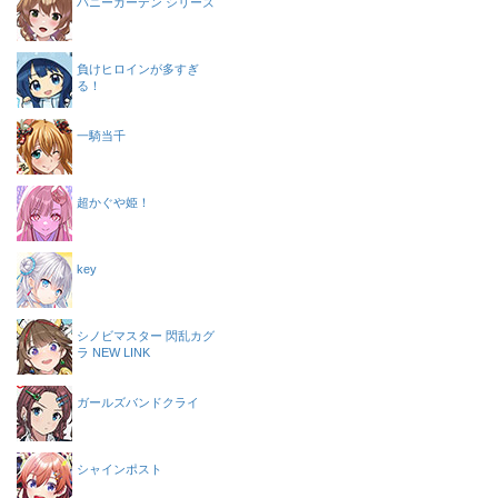
バニーガーデン シリーズ
負けヒロインが多すぎ
る！
一騎当千
超かぐや姫！
key
シノビマスター 閃乱カグ
ラ NEW LINK
ガールズバンドクライ
シャインポスト