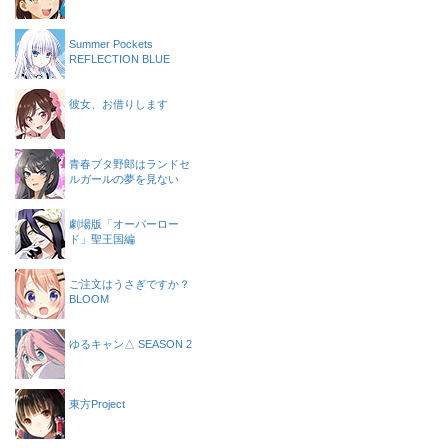
Summer Pockets
REFLECTION BLUE
彼女、お借りします
青春ブタ野郎はランドセ
ルガールの夢を見ない
劇場版「オーバーロー
ド」聖王国編
ご注文はうさぎですか？
BLOOM
ゆるキャン△ SEASON 2
東方Project