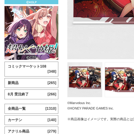
コミックマーケット108
[348]
新商品
[265]
8月 受注終了
[266]
©Marvelous Inc.
全商品一覧
[1310]
©HONEY PARADE GAMES Inc.
※商品画像はイメージです。実際の商品とは
カーテン
[140]
アクリル商品
[279]