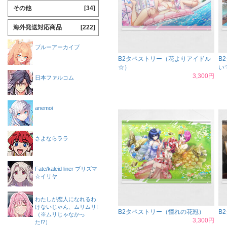
その他
[34]
海外発送対応商品
[222]
ブルーアーカイブ
B2タペストリー（花よりアイドル
B
☆）
い
3,300円
日本ファルコム
anemoi
さよならララ
Fate/kaleid liner プリズマ
☆イリヤ
わたしが恋人になれるわ
けないじゃん、ムリムリ!
B2タペストリー（憧れの花冠）
B
（※ムリじゃなかっ
3,300円
た!?）