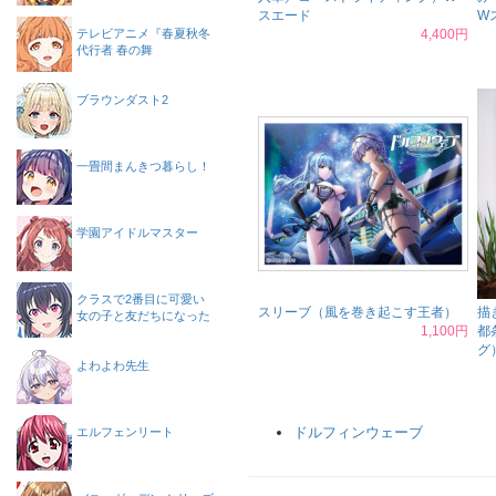
スエード
W
テレビアニメ『春夏秋冬
4,400円
代行者 春の舞
ブラウンダスト2
一畳間まんきつ暮らし！
学園アイドルマスター
クラスで2番目に可愛い
スリーブ（風を巻き起こす王者）
描
女の子と友だちになった
1,100円
都
グ
よわよわ先生
ドルフィンウェーブ
エルフェンリート