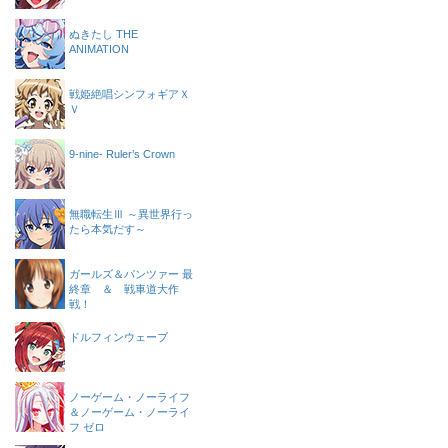
ぬきたし THE
ANIMATION
戦姫絶唱シンフォギアＸ
Ｖ
9-nine- Ruler’s Crown
無職転生Ⅲ ～異世界行っ
たら本気だす～
ガールズ＆パンツァー 最
終章 ＆ 戦車道大作
戦！
ドルフィンウェーブ
ノーゲーム・ノーライフ
＆ノーゲーム・ノーライ
フ ゼロ