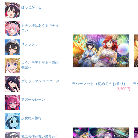
ばっどがーる
カナン様はあくまでチョ
ロい
ステラソラ
ようこそ実力至上主義の
教室へ
グリッドマン ユニバース
ラバーマット（初めてのお祭り）
ラ
3,300円
アズールレーン
少女終末旅行
私に天使が舞い降りた！