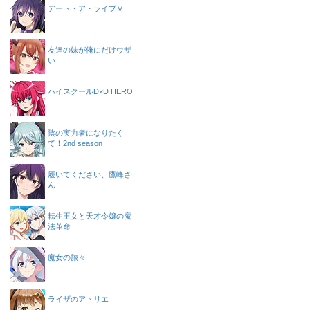
デート・ア・ライブⅤ
友達の妹が俺にだけウザ
い
ハイスクールD×D HERO
陰の実力者になりたく
て！2nd season
履いてください、鷹峰さ
ん
転生王女と天才令嬢の魔
法革命
魔女の旅々
ライザのアトリエ