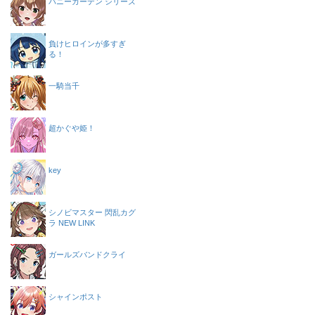
バニーガーデン シリーズ
負けヒロインが多すぎ
る！
一騎当千
超かぐや姫！
key
シノビマスター 閃乱カグ
ラ NEW LINK
ガールズバンドクライ
シャインポスト