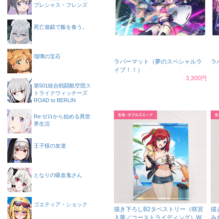
プレシャス・フレンズ
死亡遊戯で飯を食う。
瑠璃の宝石
ラバーマット（夢のスペシャルラ
ラ
イブ！！）
3,300円
第501統合戦闘航空団ス
トライクウィッチーズ
ROAD to BERLIN
Re:ゼロから始める異世
界生活
王子様の友達
となりの吸血鬼さん
ゴエティア・ショック
描き下ろしB2タペストリー（咲宮
描
入華／コーストライディング）W
み