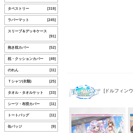
タペストリー
[319]
ラバーマット
[245]
スリーブ＆デッキケース
[91]
抱き枕カバー
[52]
枕・クッションカバー
[49]
のれん
[11]
Ｔシャツ(衣類)
[25]
[ドルフィンウ
タオル・タオルケット
[33]
シーツ・布団カバー
[11]
トートバッグ
[11]
缶バッジ
[9]