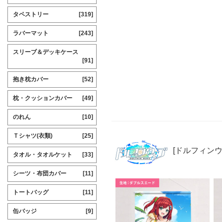
タペストリー
[319]
ラバーマット
[243]
スリーブ＆デッキケース
[91]
抱き枕カバー
[52]
枕・クッションカバー
[49]
のれん
[10]
Ｔシャツ(衣類)
[25]
[ドルフィンウ
タオル・タオルケット
[33]
シーツ・布団カバー
[11]
トートバッグ
[11]
缶バッジ
[9]