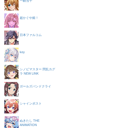
一騎当千
超かぐや姫！
日本ファルコム
key
シノビマスター 閃乱カグ
ラ NEW LINK
ガールズバンドクライ
シャインポスト
ぬきたし THE
ANIMATION