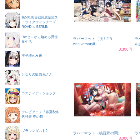
第501統合戦闘航空団ス
トライクウィッチーズ
ROAD to BERLIN
Re:ゼロから始める異世
ラバーマット（祝！2.5
ラ
界生活
Anniversary!!）
を
3,300円
王子様の友達
となりの吸血鬼さん
ゴエティア・ショック
テレビアニメ『春夏秋冬
代行者 春の舞
ブラウンダスト2
ラバーマット（桃源郷の閨）
ラ
3,300円