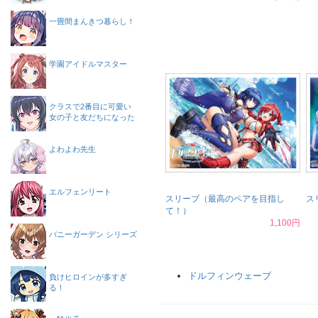
一畳間まんきつ暮らし！
学園アイドルマスター
クラスで2番目に可愛い
女の子と友だちになった
よわよわ先生
エルフェンリート
スリーブ（最高のペアを目指し
ス
て！）
1,100円
バニーガーデン シリーズ
ドルフィンウェーブ
負けヒロインが多すぎ
る！