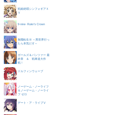
戦姫絶唱シンフォギアＸ
Ｖ
9-nine- Ruler’s Crown
無職転生Ⅲ ～異世界行っ
たら本気だす～
ガールズ＆パンツァー 最
終章 ＆ 戦車道大作
戦！
ドルフィンウェーブ
ノーゲーム・ノーライフ
＆ノーゲーム・ノーライ
フ ゼロ
デート・ア・ライブⅤ