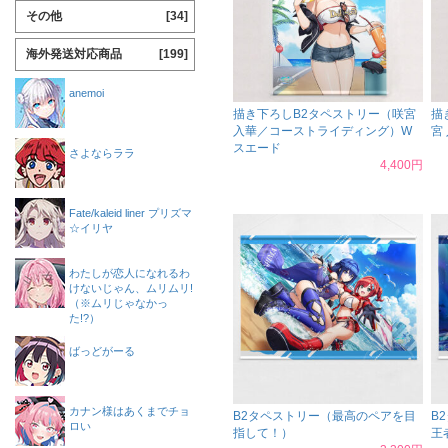
その他
[34]
海外発送対応商品
[199]
anemoi
描き下ろしB2タペストリー（咲宮
描
入華／コーストライディング）W
宮
スエード
さよならララ
4,400円
Fate/kaleid liner プリズマ
☆イリヤ
わたしが恋人になれるわ
けないじゃん、ムリムリ!
（※ムリじゃなかっ
た!?）
ばっどがーる
カナン様はあくまでチョ
B2タペストリー（最高のペアを目
B
ロい
指して！）
王