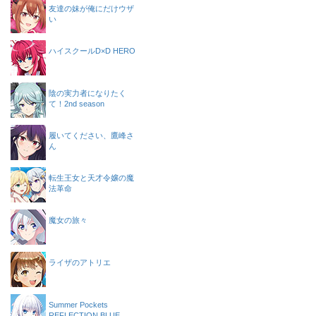
友達の妹が俺にだけウザ
い
ハイスクールD×D HERO
陰の実力者になりたく
て！2nd season
履いてください、鷹峰さ
ん
転生王女と天才令嬢の魔
法革命
魔女の旅々
ライザのアトリエ
Summer Pockets
REFLECTION BLUE