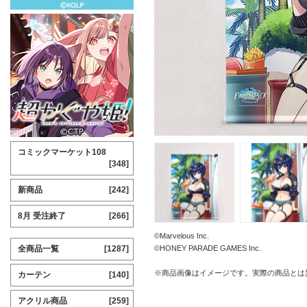
コミックマーケット108
[348]
新商品
[242]
8月 受注終了
[266]
©Marvelous Inc.
全商品一覧
[1287]
©HONEY PARADE GAMES Inc.
※商品画像はイメージです。実際の商品とは
カーテン
[140]
アクリル商品
[259]