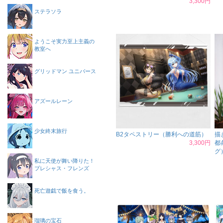
3,300円
ステラソラ
ようこそ実力至上主義の
教室へ
グリッドマン ユニバース
アズールレーン
少女終末旅行
B2タペストリー（勝利への道筋）
描
3,300円
都
グ
私に天使が舞い降りた！
プレシャス・フレンズ
死亡遊戯で飯を食う。
瑠璃の宝石