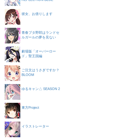
彼女、お借りします
青春ブタ野郎はランドセ
ルガールの夢を見ない
劇場版「オーバーロー
ド」聖王国編
ご注文はうさぎですか？
BLOOM
ゆるキャン△ SEASON 2
東方Project
イラストレーター