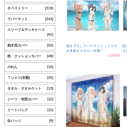
タペストリー
[319]
ラバーマット
[243]
スリーブ＆デッキケース
[91]
抱き枕カバー
[52]
描き下ろしラバーマット（イリヤ
描
＆美遊＆クロエ／水着）
＆
3,300円
枕・クッションカバー
[49]
のれん
[10]
Ｔシャツ(衣類)
[25]
タオル・タオルケット
[33]
シーツ・布団カバー
[11]
トートバッグ
[11]
缶バッジ
[9]