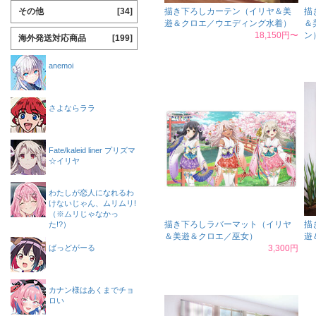
その他
[34]
描き下ろしカーテン（イリヤ＆美
描
遊＆クロエ／ウエディング水着）
＆
18,150円〜
ン
海外発送対応商品
[199]
anemoi
さよならララ
Fate/kaleid liner プリズマ
☆イリヤ
わたしが恋人になれるわ
けないじゃん、ムリムリ!
（※ムリじゃなかっ
描き下ろしラバーマット（イリヤ
描
た!?）
＆美遊＆クロエ／巫女）
遊
ばっどがーる
3,300円
カナン様はあくまでチョ
ロい