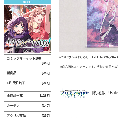
©2017 ひろやまひろし・TYPE-MOON／
コミックマーケット108
[348]
※商品画像はイメージです。実際の商品とは
新商品
[242]
8月 受注終了
[266]
[劇場版「Fate
全商品一覧
[1287]
カーテン
[140]
アクリル商品
[259]