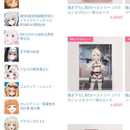
描き下ろしB2タペストリー（クロ
描
エ／エプロン）Wスエード
リ
第501統合戦闘航空団ス
4,400円
トライクウィッチーズ
ROAD to BERLIN
Re:ゼロから始める異世
界生活
王子様の友達
となりの吸血鬼さん
ゴエティア・ショック
描き下ろしB2タペストリー（イリ
描
ヤ／ミリタリー）Wスエード
／
テレビアニメ『春夏秋冬
4,400円
代行者 春の舞
ブラウンダスト2