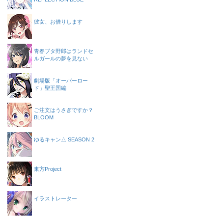
彼女、お借りします
青春ブタ野郎はランドセ
ルガールの夢を見ない
劇場版「オーバーロー
ド」聖王国編
ご注文はうさぎですか？
BLOOM
ゆるキャン△ SEASON 2
東方Project
イラストレーター