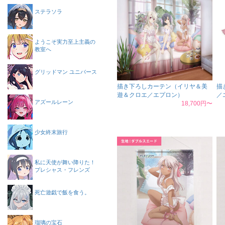
ステラソラ
ようこそ実力至上主義の
教室へ
グリッドマン ユニバース
描き下ろしカーテン（イリヤ＆美
描
遊＆クロエ／エプロン）
／
アズールレーン
18,700円〜
少女終末旅行
私に天使が舞い降りた！
プレシャス・フレンズ
死亡遊戯で飯を食う。
瑠璃の宝石