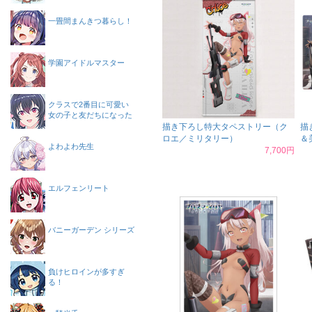
一畳間まんきつ暮らし！
学園アイドルマスター
クラスで2番目に可愛い
女の子と友だちになった
描き下ろし特大タペストリー（ク
描
ロエ／ミリタリー）
＆
よわよわ先生
7,700円
エルフェンリート
バニーガーデン シリーズ
負けヒロインが多すぎ
る！