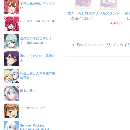
友達の妹が俺にだけウザ
い
描き下ろし特大アクリルスタンド
描
（美遊／日焼け）
（
ハイスクールD×D HERO
4,400円
陰の実力者になりたく
て！2nd season
Fate/kaleid liner プリズマ☆
履いてください、鷹峰さ
ん
転生王女と天才令嬢の魔
法革命
魔女の旅々
ライザのアトリエ
Summer Pockets
REFLECTION BLUE