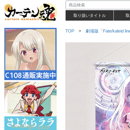
取り扱いタイトル
取
TOP
>
劇場版「Fate/kalei