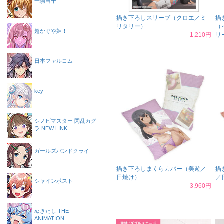
一騎当千
描き下ろしスリーブ（クロエ／ミ
描
リタリー）
（
超かぐや姫！
1,210円
リ
日本ファルコム
key
シノビマスター 閃乱カグ
ラ NEW LINK
ガールズバンドクライ
描き下ろしまくらカバー（美遊／
描
日焼け）
／
シャインポスト
3,960円
ぬきたし THE
ANIMATION