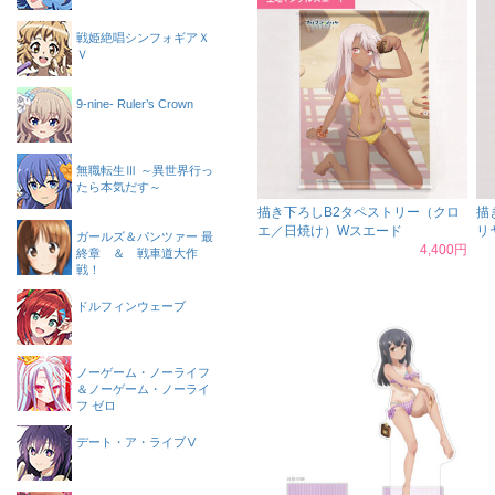
戦姫絶唱シンフォギアＸ
Ｖ
9-nine- Ruler’s Crown
無職転生Ⅲ ～異世界行っ
たら本気だす～
描き下ろしB2タペストリー（クロ
描
エ／日焼け）Wスエード
リ
ガールズ＆パンツァー 最
4,400円
終章 ＆ 戦車道大作
戦！
ドルフィンウェーブ
ノーゲーム・ノーライフ
＆ノーゲーム・ノーライ
フ ゼロ
デート・ア・ライブⅤ