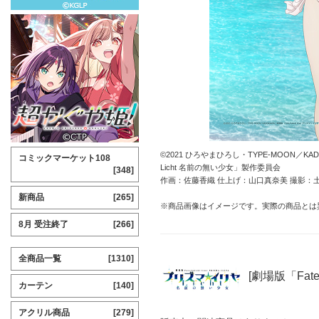
©2021 ひろやまひろし・TYPE-MOON／KADO
コミックマーケット108
Licht 名前の無い少女」製作委員会
[348]
作画：佐藤香織 仕上げ：山口真奈美 撮影：
新商品
[265]
※商品画像はイメージです。実際の商品とは
8月 受注終了
[266]
全商品一覧
[1310]
[劇場版「Fate
カーテン
[140]
アクリル商品
[279]