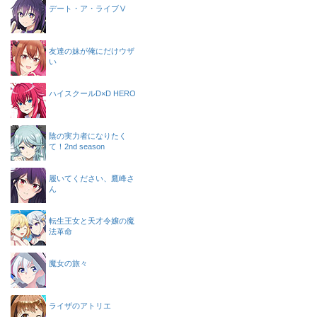
デート・ア・ライブⅤ
友達の妹が俺にだけウザ
い
ハイスクールD×D HERO
陰の実力者になりたく
て！2nd season
履いてください、鷹峰さ
ん
転生王女と天才令嬢の魔
法革命
魔女の旅々
ライザのアトリエ