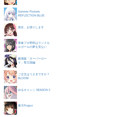
Summer Pockets
REFLECTION BLUE
彼女、お借りします
青春ブタ野郎はランドセ
ルガールの夢を見ない
劇場版「オーバーロー
ド」聖王国編
ご注文はうさぎですか？
BLOOM
ゆるキャン△ SEASON 2
東方Project