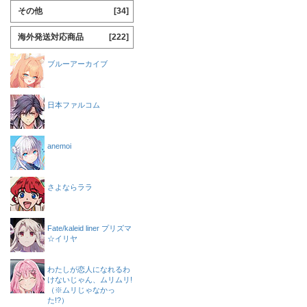
その他
[34]
海外発送対応商品
[222]
ブルーアーカイブ
日本ファルコム
anemoi
さよならララ
Fate/kaleid liner プリズマ
☆イリヤ
わたしが恋人になれるわ
けないじゃん、ムリムリ!
（※ムリじゃなかっ
た!?）