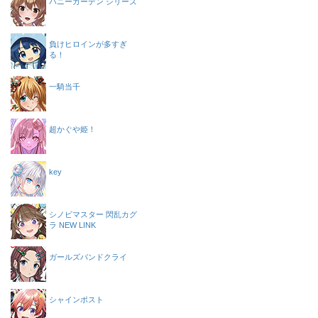
バニーガーデン シリーズ
負けヒロインが多すぎ
る！
一騎当千
超かぐや姫！
key
シノビマスター 閃乱カグ
ラ NEW LINK
ガールズバンドクライ
シャインポスト