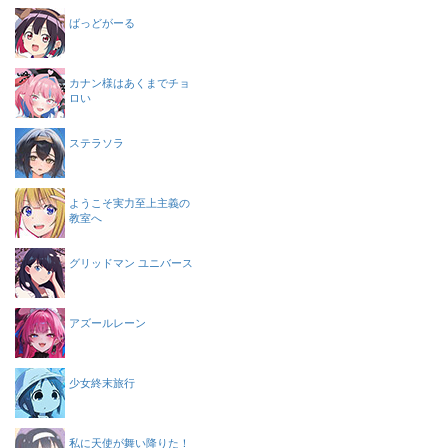
ばっどがーる
カナン様はあくまでチョ
ロい
ステラソラ
ようこそ実力至上主義の
教室へ
グリッドマン ユニバース
アズールレーン
少女終末旅行
私に天使が舞い降りた！