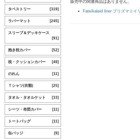
販売中の関連商品はありません。
タペストリー
[319]
Fate/kaleid liner プリズマ☆
ラバーマット
[245]
スリーブ＆デッキケース
[91]
抱き枕カバー
[52]
枕・クッションカバー
[49]
のれん
[11]
Ｔシャツ(衣類)
[25]
タオル・タオルケット
[33]
シーツ・布団カバー
[11]
トートバッグ
[11]
缶バッジ
[9]