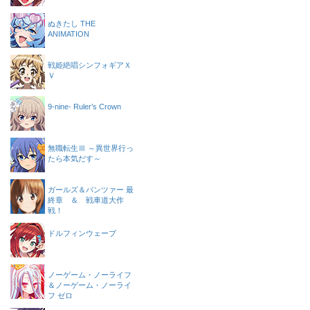
ぬきたし THE
ANIMATION
戦姫絶唱シンフォギアＸ
Ｖ
9-nine- Ruler’s Crown
無職転生Ⅲ ～異世界行っ
たら本気だす～
ガールズ＆パンツァー 最
終章 ＆ 戦車道大作
戦！
ドルフィンウェーブ
ノーゲーム・ノーライフ
＆ノーゲーム・ノーライ
フ ゼロ