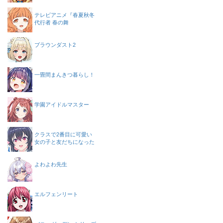
テレビアニメ『春夏秋冬
代行者 春の舞
ブラウンダスト2
一畳間まんきつ暮らし！
学園アイドルマスター
クラスで2番目に可愛い
女の子と友だちになった
よわよわ先生
エルフェンリート