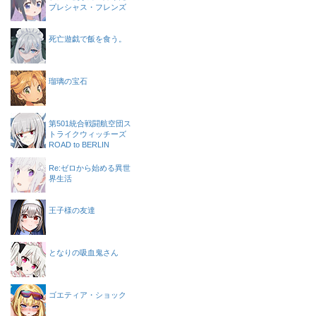
プレシャス・フレンズ
死亡遊戯で飯を食う。
瑠璃の宝石
第501統合戦闘航空団ス
トライクウィッチーズ
ROAD to BERLIN
Re:ゼロから始める異世
界生活
王子様の友達
となりの吸血鬼さん
ゴエティア・ショック