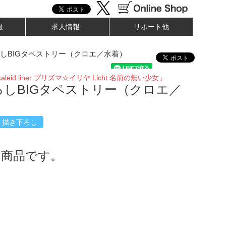
報
求人情報
サポート他
しBIGタペストリー（クロエ／水着）
aleid liner プリズマ☆イリヤ Licht 名前の無い少女」
ろしBIGタペストリー（クロエ／
描き下ろし
了商品です。