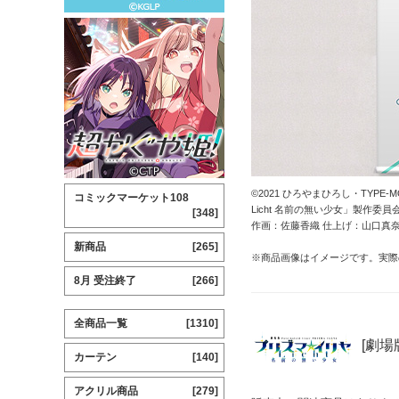
©2021 ひろやまひろし・TYPE-MO
コミックマーケット108
Licht 名前の無い少女」製作委員
[348]
作画：佐藤香織 仕上げ：山口真奈
新商品
[265]
※商品画像はイメージです。実際
8月 受注終了
[266]
全商品一覧
[1310]
[劇場版
カーテン
[140]
アクリル商品
[279]