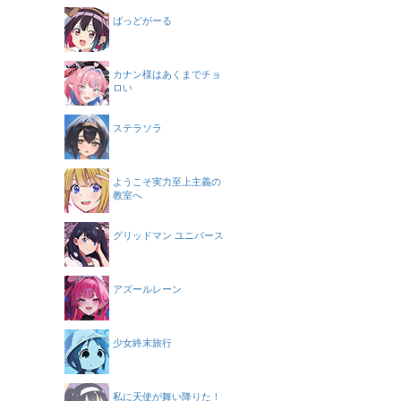
ばっどがーる
カナン様はあくまでチョ
ロい
ステラソラ
ようこそ実力至上主義の
教室へ
グリッドマン ユニバース
アズールレーン
少女終末旅行
私に天使が舞い降りた！