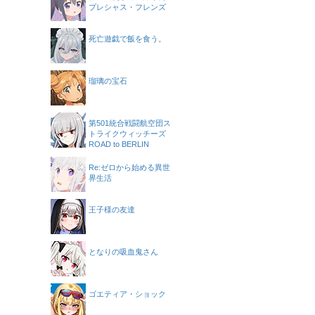
プレシャス・フレンズ
死亡遊戯で飯を食う。
瑠璃の宝石
第501統合戦闘航空団ス
トライクウィッチーズ
ROAD to BERLIN
Re:ゼロから始める異世
界生活
王子様の友達
となりの吸血鬼さん
ゴエティア・ショック