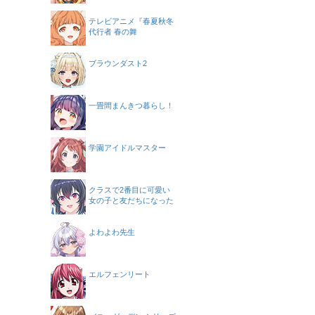
テレビアニメ『春夏秋冬
代行者 春の舞
ブラウンダスト2
一畳間まんきつ暮らし！
学園アイドルマスター
クラスで2番目に可愛い
女の子と友だちになった
よわよわ先生
エルフェンリート