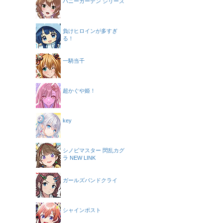
バニーガーデン シリーズ
負けヒロインが多すぎ
る！
一騎当千
超かぐや姫！
key
シノビマスター 閃乱カグ
ラ NEW LINK
ガールズバンドクライ
シャインポスト