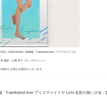
ON／KADOKAWA／劇場版「Fate/kaleid liner プリズマ☆イリヤ
会
美 撮影：土橋 祥子（チップチューン）
の商品とは異なる場合がございます。
「Fate/kaleid liner プリズマ☆イリヤ Licht 名前の無い少女