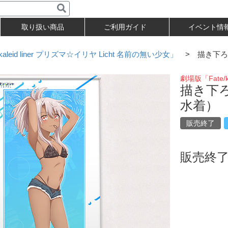
取り扱い商品
ご利用ガイド
イベント情
kaleid liner プリズマ☆イリヤ Licht 名前の無い少女」
> 描き下ろ
劇場版「Fate/k
描き下
水着）
販売終了
販売終