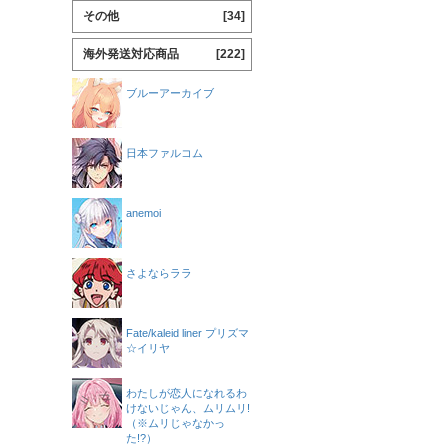
その他
[34]
海外発送対応商品
[222]
ブルーアーカイブ
日本ファルコム
anemoi
さよならララ
Fate/kaleid liner プリズマ
☆イリヤ
わたしが恋人になれるわ
けないじゃん、ムリムリ!
（※ムリじゃなかっ
た!?）