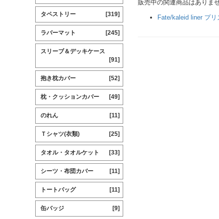
販売中の関連商品はありま
タペストリー
[319]
Fate/kaleid line
ラバーマット
[245]
スリーブ＆デッキケース
[91]
抱き枕カバー
[52]
枕・クッションカバー
[49]
のれん
[11]
Ｔシャツ(衣類)
[25]
タオル・タオルケット
[33]
シーツ・布団カバー
[11]
トートバッグ
[11]
缶バッジ
[9]