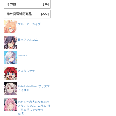
その他
[34]
海外発送対応商品
[222]
ブルーアーカイブ
日本ファルコム
anemoi
さよならララ
Fate/kaleid liner プリズマ
☆イリヤ
わたしが恋人になれるわ
けないじゃん、ムリムリ!
（※ムリじゃなかっ
た!?）