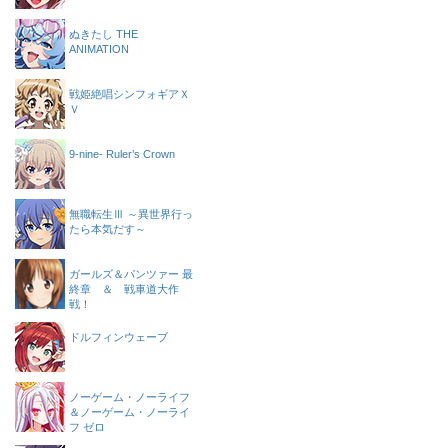
ぬきたし THE
ANIMATION
戦姫絶唱シンフォギアＸ
Ｖ
9-nine- Ruler’s Crown
無職転生Ⅲ ～異世界行っ
たら本気だす～
ガールズ＆パンツァー 最
終章 ＆ 戦車道大作
戦！
ドルフィンウェーブ
ノーゲーム・ノーライフ
＆ノーゲーム・ノーライ
フ ゼロ