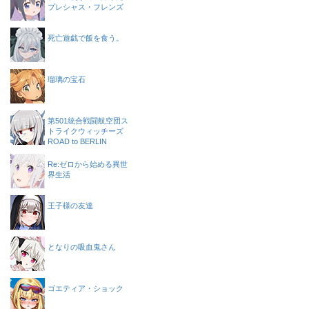
プレシャス・フレンズ
死亡遊戯で飯を食う。
瑠璃の宝石
第501統合戦闘航空団ス
トライクウィッチーズ
ROAD to BERLIN
Re:ゼロから始める異世
界生活
王子様の友達
となりの吸血鬼さん
ゴエティア・ショック