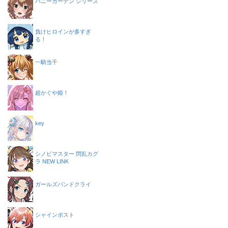
バニーガーデン シリーズ
負けヒロインが多すぎ
る！
一騎当千
超かぐや姫！
key
シノビマスター 閃乱カグ
ラ NEW LINK
ガールズバンドクライ
シャインポスト