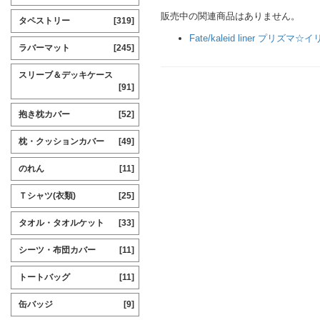
販売中の関連商品はありません。
タペストリー
[319]
Fate/kaleid liner プリズマ☆
ラバーマット
[245]
スリーブ＆デッキケース
[91]
抱き枕カバー
[52]
枕・クッションカバー
[49]
のれん
[11]
Ｔシャツ(衣類)
[25]
タオル・タオルケット
[33]
シーツ・布団カバー
[11]
トートバッグ
[11]
缶バッジ
[9]