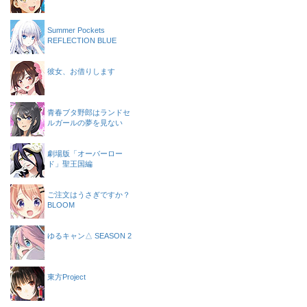
Summer Pockets
REFLECTION BLUE
彼女、お借りします
青春ブタ野郎はランドセ
ルガールの夢を見ない
劇場版「オーバーロー
ド」聖王国編
ご注文はうさぎですか？
BLOOM
ゆるキャン△ SEASON 2
東方Project