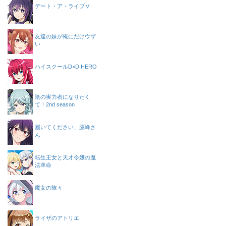
デート・ア・ライブⅤ
友達の妹が俺にだけウザ
い
ハイスクールD×D HERO
陰の実力者になりたく
て！2nd season
履いてください、鷹峰さ
ん
転生王女と天才令嬢の魔
法革命
魔女の旅々
ライザのアトリエ