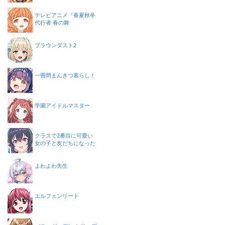
テレビアニメ『春夏秋冬
代行者 春の舞
ブラウンダスト2
一畳間まんきつ暮らし！
学園アイドルマスター
クラスで2番目に可愛い
女の子と友だちになった
よわよわ先生
エルフェンリート