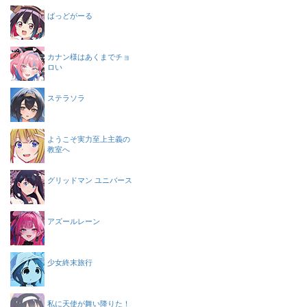
ばっどがーる
カナン様はあくまでチョ
ロい
ステラソラ
ようこそ実力至上主義の
教室へ
グリッドマン ユニバース
アズールレーン
少女終末旅行
私に天使が舞い降りた！