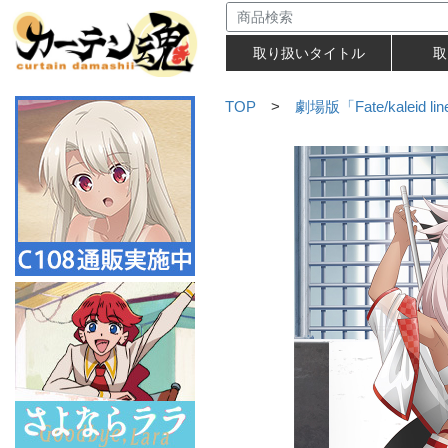
取り扱いタイトル
取
TOP
>
劇場版「Fate/kaleid