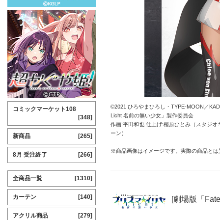
©2021 ひろやまひろし・TYPE-MOON／KADO
コミックマーケット108
Licht 名前の無い少女」製作委員会
[348]
作画:平田和也 仕上げ:樫原ひとみ（スタジオ
ーン）
新商品
[265]
※商品画像はイメージです。実際の商品とは
8月 受注終了
[266]
全商品一覧
[1310]
カーテン
[140]
[劇場版「Fate
アクリル商品
[279]