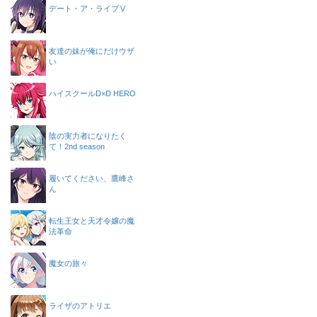
デート・ア・ライブⅤ
友達の妹が俺にだけウザ
い
ハイスクールD×D HERO
陰の実力者になりたく
て！2nd season
履いてください、鷹峰さ
ん
転生王女と天才令嬢の魔
法革命
魔女の旅々
ライザのアトリエ