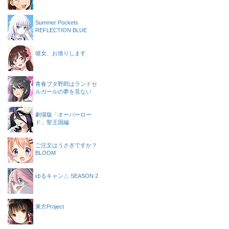
Summer Pockets
REFLECTION BLUE
彼女、お借りします
青春ブタ野郎はランドセ
ルガールの夢を見ない
劇場版「オーバーロー
ド」聖王国編
ご注文はうさぎですか？
BLOOM
ゆるキャン△ SEASON 2
東方Project