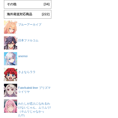
その他
[34]
海外発送対応商品
[222]
ブルーアーカイブ
日本ファルコム
anemoi
さよならララ
Fate/kaleid liner プリズマ
☆イリヤ
わたしが恋人になれるわ
けないじゃん、ムリムリ!
（※ムリじゃなかっ
た!?）