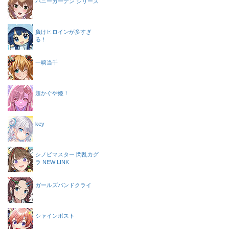
バニーガーデン シリーズ
負けヒロインが多すぎ
る！
一騎当千
超かぐや姫！
key
シノビマスター 閃乱カグ
ラ NEW LINK
ガールズバンドクライ
シャインポスト