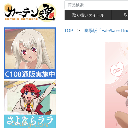
取り扱いタイトル
取
TOP
>
劇場版「Fate/kaleid