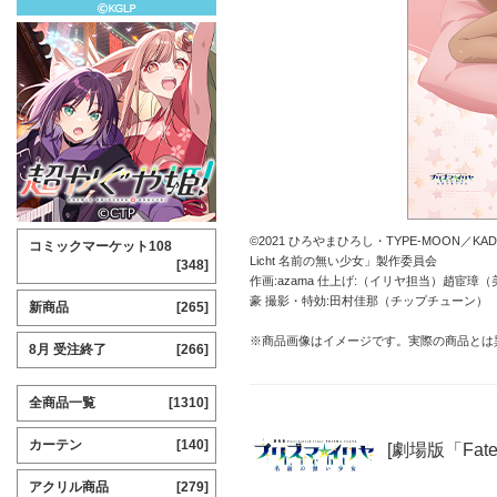
©2021 ひろやまひろし・TYPE-MOON／KADO
コミックマーケット108
Licht 名前の無い少女」製作委員会
[348]
作画:azama 仕上げ:（イリヤ担当）趙宦
豪 撮影・特効:田村佳那（チップチューン）
新商品
[265]
※商品画像はイメージです。実際の商品とは
8月 受注終了
[266]
全商品一覧
[1310]
カーテン
[140]
[劇場版「Fate
アクリル商品
[279]