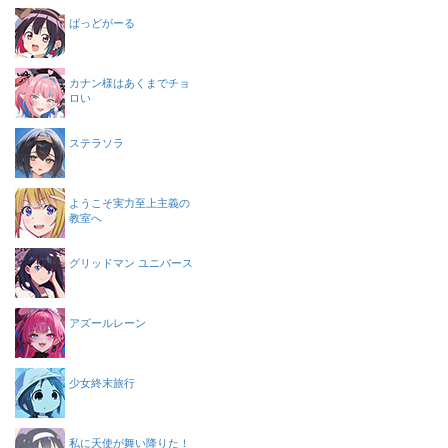
ばっどがーる
カナン様はあくまでチョ
ロい
ステラソラ
ようこそ実力至上主義の
教室へ
グリッドマン ユニバース
アズールレーン
少女終末旅行
私に天使が舞い降りた！