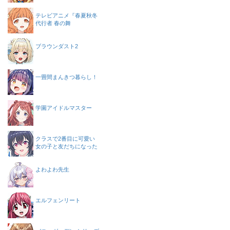
テレビアニメ『春夏秋冬
代行者 春の舞
ブラウンダスト2
一畳間まんきつ暮らし！
学園アイドルマスター
クラスで2番目に可愛い
女の子と友だちになった
よわよわ先生
エルフェンリート