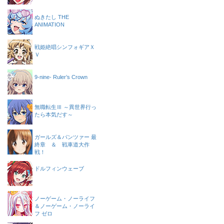
ぬきたし THE
ANIMATION
戦姫絶唱シンフォギアＸ
Ｖ
9-nine- Ruler’s Crown
無職転生Ⅲ ～異世界行っ
たら本気だす～
ガールズ＆パンツァー 最
終章 ＆ 戦車道大作
戦！
ドルフィンウェーブ
ノーゲーム・ノーライフ
＆ノーゲーム・ノーライ
フ ゼロ