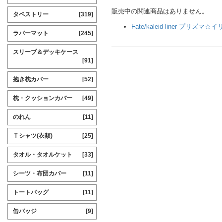
販売中の関連商品はありません。
タペストリー
[319]
Fate/kaleid liner プリズマ☆
ラバーマット
[245]
スリーブ＆デッキケース
[91]
抱き枕カバー
[52]
枕・クッションカバー
[49]
のれん
[11]
Ｔシャツ(衣類)
[25]
タオル・タオルケット
[33]
シーツ・布団カバー
[11]
トートバッグ
[11]
缶バッジ
[9]