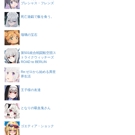
プレシャス・フレンズ
死亡遊戯で飯を食う。
瑠璃の宝石
第501統合戦闘航空団ス
トライクウィッチーズ
ROAD to BERLIN
Re:ゼロから始める異世
界生活
王子様の友達
となりの吸血鬼さん
ゴエティア・ショック