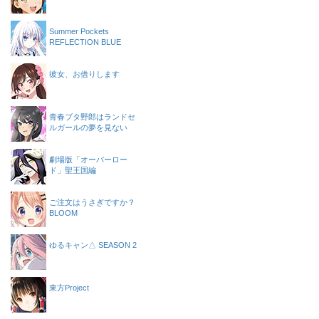
Summer Pockets
REFLECTION BLUE
彼女、お借りします
青春ブタ野郎はランドセ
ルガールの夢を見ない
劇場版「オーバーロー
ド」聖王国編
ご注文はうさぎですか？
BLOOM
ゆるキャン△ SEASON 2
東方Project