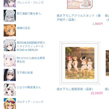
プレシャス・フレンズ
死亡遊戯で飯を食う。
描き下ろしアクリルスタンド（瀬
描
戸硝子／温泉）
（
1,980円
瑠璃の宝石
第501統合戦闘航空団ス
トライクウィッチーズ
ROAD to BERLIN
Re:ゼロから始める異世
界生活
王子様の友達
となりの吸血鬼さん
描き下ろし複製原画（温泉）
描
16,500円
ゴエティア・ショック