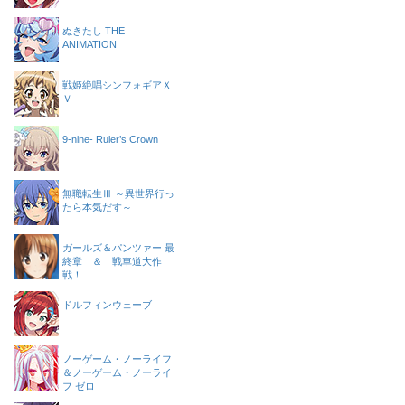
ぬきたし THE
ANIMATION
戦姫絶唱シンフォギアＸ
Ｖ
9-nine- Ruler’s Crown
無職転生Ⅲ ～異世界行っ
たら本気だす～
ガールズ＆パンツァー 最
終章 ＆ 戦車道大作
戦！
ドルフィンウェーブ
ノーゲーム・ノーライフ
＆ノーゲーム・ノーライ
フ ゼロ