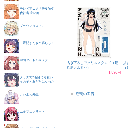
テレビアニメ『春夏秋冬
代行者 春の舞
ブラウンダスト2
一畳間まんきつ暮らし！
学園アイドルマスター
描き下ろしアクリルスタンド（荒
描
砥凪／水遊び）
（
1,980円
クラスで2番目に可愛い
女の子と友だちになった
瑠璃の宝石
よわよわ先生
エルフェンリート