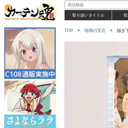
取り扱いタイトル
取
TOP
>
瑠璃の宝石
> 描き下