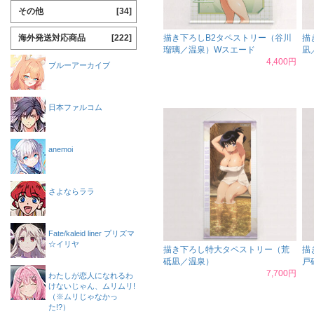
その他
[34]
海外発送対応商品
[222]
描き下ろしB2タペストリー（谷川
描
瑠璃／温泉）Wスエード
凪
4,400円
ブルーアーカイブ
日本ファルコム
anemoi
さよならララ
Fate/kaleid liner プリズマ
☆イリヤ
描き下ろし特大タペストリー（荒
描
砥凪／温泉）
戸
7,700円
わたしが恋人になれるわ
けないじゃん、ムリムリ!
（※ムリじゃなかっ
た!?）