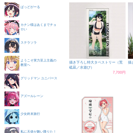
ばっどがーる
カナン様はあくまでチョ
ロい
ステラソラ
ようこそ実力至上主義の
描き下ろし特大タペストリー（荒
描
教室へ
砥凪／水遊び）
7,700円
グリッドマン ユニバース
アズールレーン
少女終末旅行
私に天使が舞い降りた！