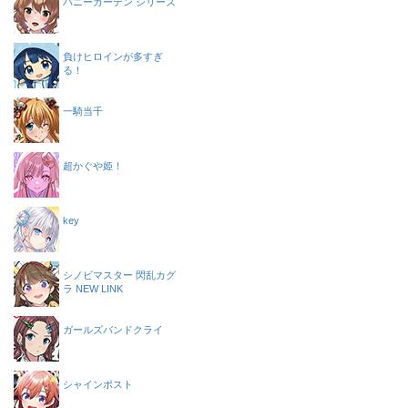
バニーガーデン シリーズ
負けヒロインが多すぎ
る！
一騎当千
超かぐや姫！
key
シノビマスター 閃乱カグ
ラ NEW LINK
ガールズバンドクライ
シャインポスト