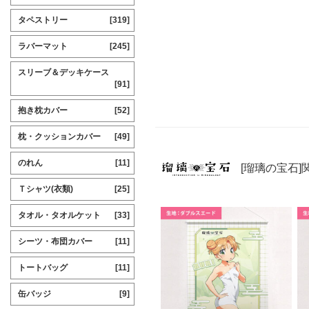
タペストリー
[319]
ラバーマット
[245]
スリーブ＆デッキケース
[91]
抱き枕カバー
[52]
枕・クッションカバー
[49]
のれん
[11]
[瑠璃の宝石]
Ｔシャツ(衣類)
[25]
タオル・タオルケット
[33]
シーツ・布団カバー
[11]
トートバッグ
[11]
缶バッジ
[9]