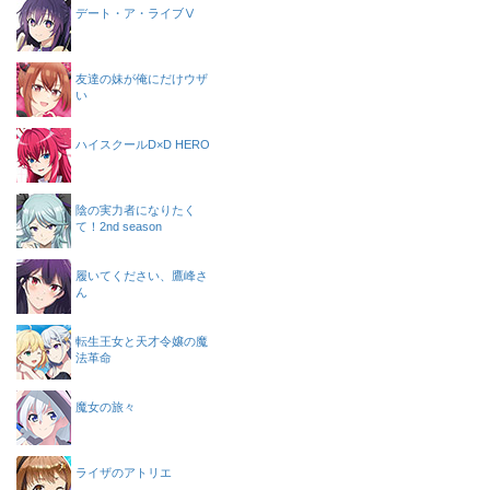
デート・ア・ライブⅤ
友達の妹が俺にだけウザ
い
ハイスクールD×D HERO
陰の実力者になりたく
て！2nd season
履いてください、鷹峰さ
ん
転生王女と天才令嬢の魔
法革命
魔女の旅々
ライザのアトリエ