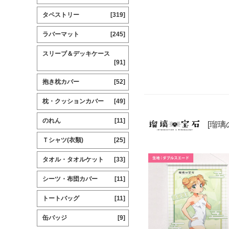
タペストリー
[319]
ラバーマット
[245]
スリーブ＆デッキケース
[91]
抱き枕カバー
[52]
枕・クッションカバー
[49]
のれん
[11]
[瑠璃
Ｔシャツ(衣類)
[25]
タオル・タオルケット
[33]
シーツ・布団カバー
[11]
トートバッグ
[11]
缶バッジ
[9]