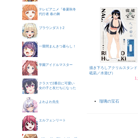
テレビアニメ『春夏秋冬
代行者 春の舞
ブラウンダスト2
一畳間まんきつ暮らし！
学園アイドルマスター
描き下ろしアクリルスタンド
砥凪／水遊び）
1
クラスで2番目に可愛い
女の子と友だちになった
瑠璃の宝石
よわよわ先生
エルフェンリート