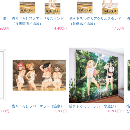
（瀬
描き下ろし特大アクリルスタンド
描き下ろし特大アクリルスタンド
描
（谷川瑠璃／温泉）
（荒砥凪／温泉）
（
,980円
4,400円
4,400円
描き下ろしラバーマット（温泉）
描き下ろしカーテン（水遊び）
描
,500円
3,300円
18,700円〜
び