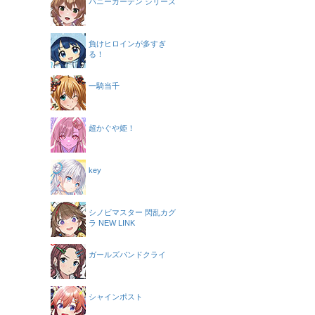
バニーガーデン シリーズ
負けヒロインが多すぎ
る！
一騎当千
超かぐや姫！
key
シノビマスター 閃乱カグ
ラ NEW LINK
ガールズバンドクライ
シャインポスト