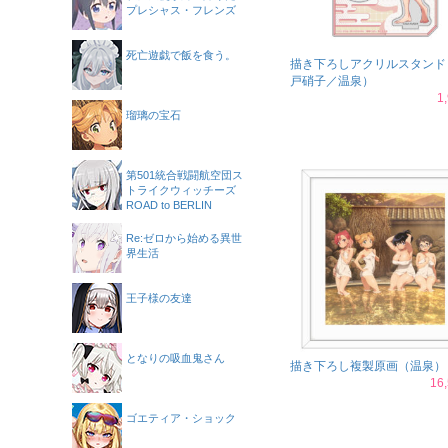
プレシャス・フレンズ
死亡遊戯で飯を食う。
描き下ろしアクリルスタンド
戸硝子／温泉）
1
瑠璃の宝石
第501統合戦闘航空団ス
トライクウィッチーズ
ROAD to BERLIN
Re:ゼロから始める異世
界生活
王子様の友達
となりの吸血鬼さん
描き下ろし複製原画（温泉）
16
ゴエティア・ショック