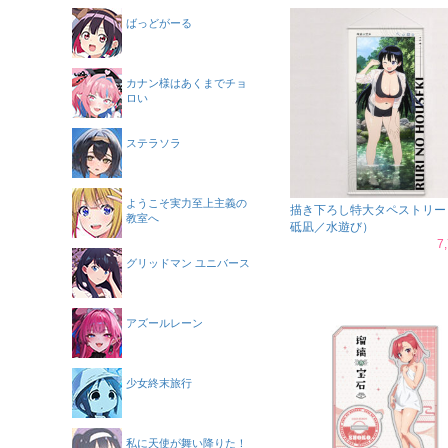
ばっどがーる
カナン様はあくまでチョ
ロい
ステラソラ
ようこそ実力至上主義の
描き下ろし特大タペストリー
教室へ
砥凪／水遊び）
7
グリッドマン ユニバース
アズールレーン
少女終末旅行
私に天使が舞い降りた！