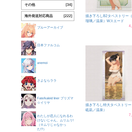
その他
[34]
海外発送対応商品
[222]
描き下ろしB2タペストリー
瑠璃／温泉）Wスエード
4
ブルーアーカイブ
日本ファルコム
anemoi
さよならララ
Fate/kaleid liner プリズマ
☆イリヤ
描き下ろし特大タペストリー
砥凪／温泉）
7
わたしが恋人になれるわ
けないじゃん、ムリムリ!
（※ムリじゃなかっ
た!?）