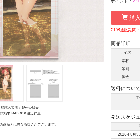
ポイント：
231
購入
C108通販期間：
商品詳細
サイズ
素材
印刷
製造
送料につい
本
WA/「瑠璃の宝石」製作委員会
殊効果:MADBOX 渡辺祥生
発送スケジ
の商品とは異なる場合がございます。
2026年8月5