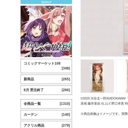
コミックマーケット108
[348]
新商品
[265]
8月 受注終了
[266]
©2025 渋谷圭一郎/KADOKA
全商品一覧
[1310]
原画:藤井茉由 仕上げ:野口幸恵 特
※商品画像はイメージです。実際
カーテン
[140]
アクリル商品
[279]