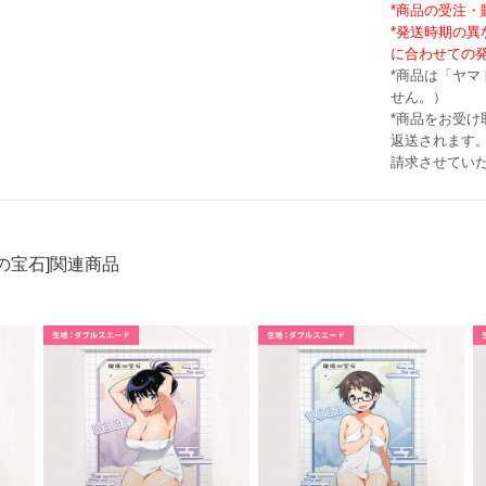
*商品の受注
*発送時期の
に合わせての
*商品は「ヤ
せん。）
*商品をお受
返送されます。
請求させてい
の宝石]関連商品