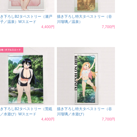
き下ろしB2タペストリー（瀬戸
描き下ろし特大タペストリー（谷
子／温泉）Wスエード
川瑠璃／温泉）
4,400円
7,700円
き下ろしB2タペストリー（荒砥
描き下ろし特大タペストリー（谷
／水遊び）Wスエード
川瑠璃／水遊び）
4,400円
7,700円