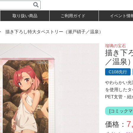
取り扱い商品
ご利用ガイド
イベント情
 描き下ろし特大タペストリー（瀬戸硝子／温泉）
瑠璃の宝石
描き下
／温泉
C108先行
やわらかい光
を使用したタ
PET支管・
[コミックマ
7
価格：