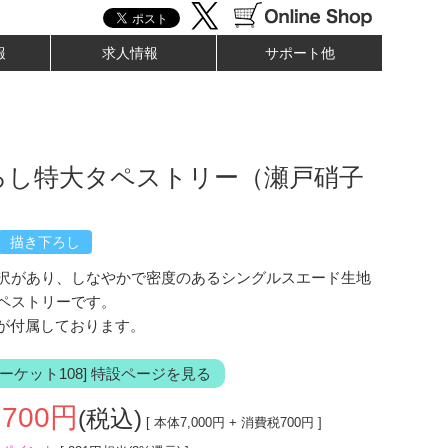
報
求人情報
サポート他
ろし特大タペストリー（瀬戸硝子
）
描き下ろし
沢があり、しなやかで密度のあるシングルスエード生地
ペストリーです。
紐が付属しております。
ーケット108] 特設ページを見る
,700
円
(税込)
[ 本体
7,000
円 + 消費税
700
円 ]