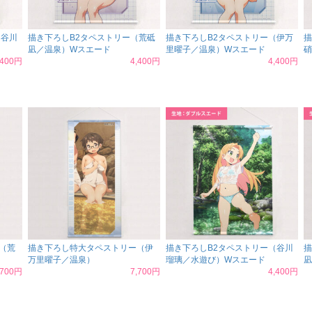
（谷川
描き下ろしB2タペストリー（荒砥
描き下ろしB2タペストリー（伊万
描
凪／温泉）Wスエード
里曜子／温泉）Wスエード
硝
,400円
4,400円
4,400円
（荒
描き下ろし特大タペストリー（伊
描き下ろしB2タペストリー（谷川
描
万里曜子／温泉）
瑠璃／水遊び）Wスエード
凪
,700円
7,700円
4,400円