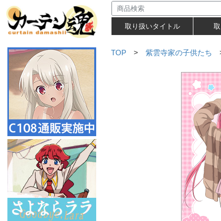
取り扱いタイトル
取
TOP
>
紫雲寺家の子供たち
>