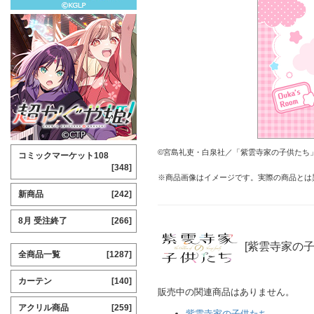
©宮島礼吏・白泉社／「紫雲寺家の子供たち
コミックマーケット108
[348]
※商品画像はイメージです。実際の商品とは
新商品
[242]
8月 受注終了
[266]
[紫雲寺家の子
全商品一覧
[1287]
カーテン
[140]
販売中の関連商品はありません。
アクリル商品
[259]
紫雲寺家の子供たち