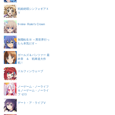
戦姫絶唱シンフォギアＸ
Ｖ
9-nine- Ruler’s Crown
無職転生Ⅲ ～異世界行っ
たら本気だす～
ガールズ＆パンツァー 最
終章 ＆ 戦車道大作
戦！
ドルフィンウェーブ
ノーゲーム・ノーライフ
＆ノーゲーム・ノーライ
フ ゼロ
デート・ア・ライブⅤ