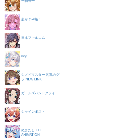
一騎当千
超かぐや姫！
日本ファルコム
key
シノビマスター 閃乱カグ
ラ NEW LINK
ガールズバンドクライ
シャインポスト
ぬきたし THE
ANIMATION