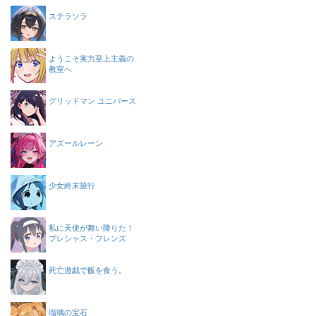
ステラソラ
ようこそ実力至上主義の
教室へ
グリッドマン ユニバース
アズールレーン
少女終末旅行
私に天使が舞い降りた！
プレシャス・フレンズ
死亡遊戯で飯を食う。
瑠璃の宝石