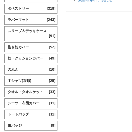
タペストリー
[319]
ラバーマット
[243]
スリーブ＆デッキケース
[91]
抱き枕カバー
[52]
枕・クッションカバー
[49]
のれん
[10]
Ｔシャツ(衣類)
[25]
タオル・タオルケット
[33]
シーツ・布団カバー
[11]
トートバッグ
[11]
缶バッジ
[9]