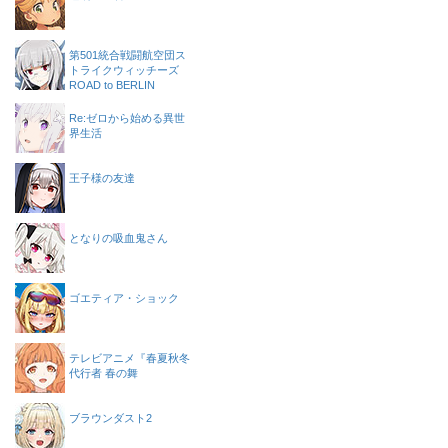
第501統合戦闘航空団ス
トライクウィッチーズ
ROAD to BERLIN
Re:ゼロから始める異世
界生活
王子様の友達
となりの吸血鬼さん
ゴエティア・ショック
テレビアニメ『春夏秋冬
代行者 春の舞
ブラウンダスト2