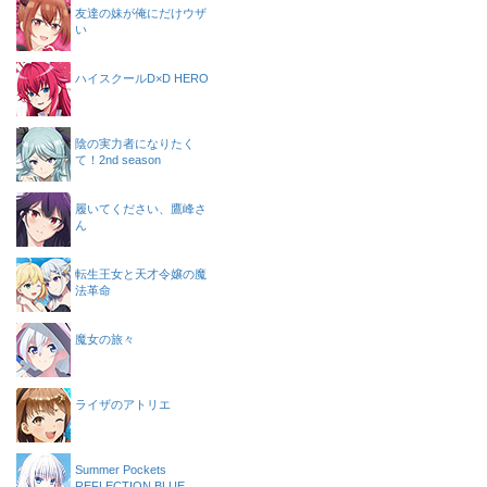
友達の妹が俺にだけウザ
い
ハイスクールD×D HERO
陰の実力者になりたく
て！2nd season
履いてください、鷹峰さ
ん
転生王女と天才令嬢の魔
法革命
魔女の旅々
ライザのアトリエ
Summer Pockets
REFLECTION BLUE