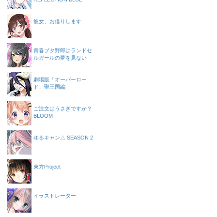
彼女、お借りします
青春ブタ野郎はランドセ
ルガールの夢を見ない
劇場版「オーバーロー
ド」聖王国編
ご注文はうさぎですか？
BLOOM
ゆるキャン△ SEASON 2
東方Project
イラストレーター