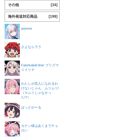
その他
[34]
海外発送対応商品
[199]
anemoi
さよならララ
Fate/kaleid liner プリズマ
☆イリヤ
わたしが恋人になれるわ
けないじゃん、ムリムリ!
（※ムリじゃなかっ
た!?）
ばっどがーる
カナン様はあくまでチョ
ロい