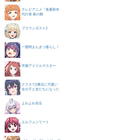
テレビアニメ『春夏秋冬
代行者 春の舞
ブラウンダスト2
一畳間まんきつ暮らし！
学園アイドルマスター
クラスで2番目に可愛い
女の子と友だちになった
よわよわ先生
エルフェンリート