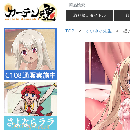
取り扱いタイトル
取
TOP
>
すいみゃ先生
> 描き