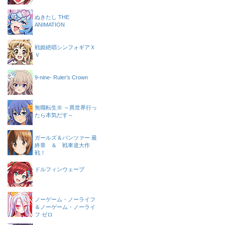
ぬきたし THE
ANIMATION
戦姫絶唱シンフォギアＸ
Ｖ
9-nine- Ruler’s Crown
無職転生Ⅲ ～異世界行っ
たら本気だす～
ガールズ＆パンツァー 最
終章 ＆ 戦車道大作
戦！
ドルフィンウェーブ
ノーゲーム・ノーライフ
＆ノーゲーム・ノーライ
フ ゼロ