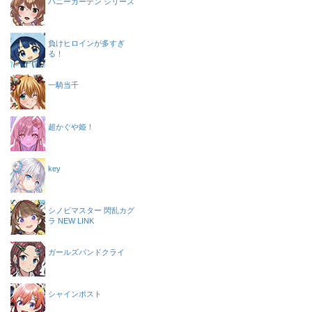
バニーガーデン シリーズ
負けヒロインが多すぎ
る！
一騎当千
超かぐや姫！
key
シノビマスター 閃乱カグ
ラ NEW LINK
ガールズバンドクライ
シャインポスト