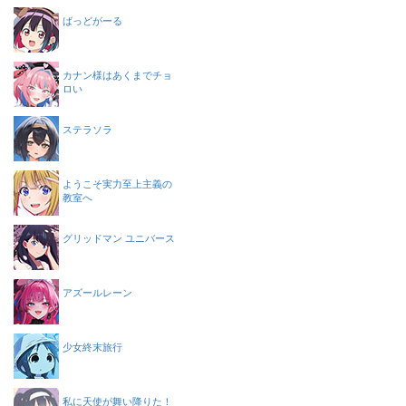
ばっどがーる
カナン様はあくまでチョ
ロい
ステラソラ
ようこそ実力至上主義の
教室へ
グリッドマン ユニバース
アズールレーン
少女終末旅行
私に天使が舞い降りた！