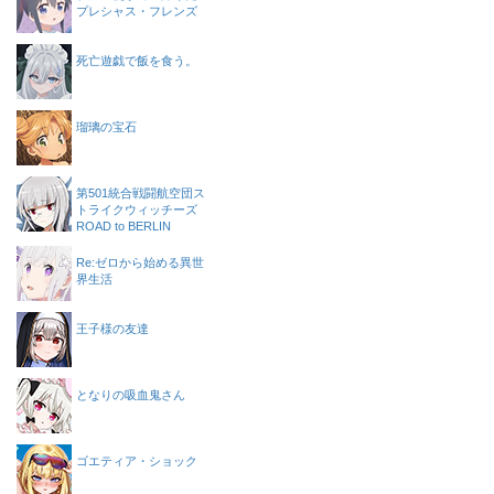
プレシャス・フレンズ
死亡遊戯で飯を食う。
瑠璃の宝石
第501統合戦闘航空団ス
トライクウィッチーズ
ROAD to BERLIN
Re:ゼロから始める異世
界生活
王子様の友達
となりの吸血鬼さん
ゴエティア・ショック