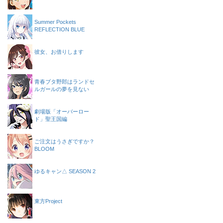
Summer Pockets
REFLECTION BLUE
彼女、お借りします
青春ブタ野郎はランドセ
ルガールの夢を見ない
劇場版「オーバーロー
ド」聖王国編
ご注文はうさぎですか？
BLOOM
ゆるキャン△ SEASON 2
東方Project