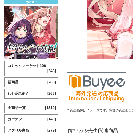
コミックマーケット108
[348]
新商品
[265]
8月 受注終了
[266]
全商品一覧
[1310]
※商品画像はイメージです。実際の商品とは
カーテン
[140]
[すいみゃ先生]関連商品
アクリル商品
[279]