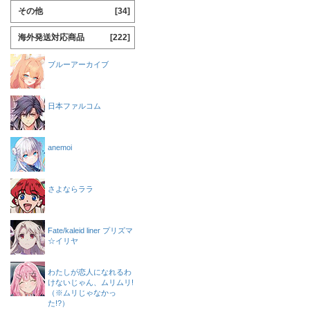
その他
[34]
海外発送対応商品
[222]
ブルーアーカイブ
日本ファルコム
anemoi
さよならララ
Fate/kaleid liner プリズマ
☆イリヤ
わたしが恋人になれるわ
けないじゃん、ムリムリ!
（※ムリじゃなかっ
た!?）