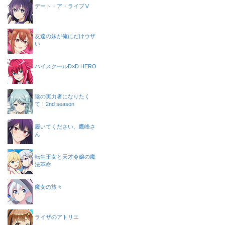
デート・ア・ライブⅤ
友達の妹が俺にだけウザ
い
ハイスクールD×D HERO
陰の実力者になりたく
て！2nd season
履いてください、鷹峰さ
ん
転生王女と天才令嬢の魔
法革命
魔女の旅々
ライザのアトリエ