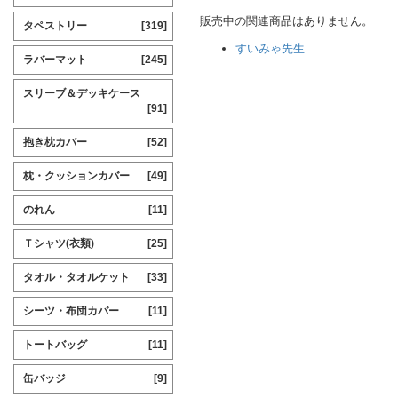
販売中の関連商品はありません。
タペストリー
[319]
すいみゃ先生
ラバーマット
[245]
スリーブ＆デッキケース
[91]
抱き枕カバー
[52]
枕・クッションカバー
[49]
のれん
[11]
Ｔシャツ(衣類)
[25]
タオル・タオルケット
[33]
シーツ・布団カバー
[11]
トートバッグ
[11]
缶バッジ
[9]