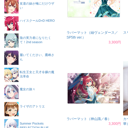
友達の妹が俺にだけウザ
い
ハイスクールD×D HERO
ラバーマット（紬ヴェンダース／
ス
SP5th ver.）
陰の実力者になりたく
て！2nd season
3,300円
履いてください、鷹峰さ
ん
転生王女と天才令嬢の魔
法革命
魔女の旅々
ライザのアトリエ
ラバーマット（神山識／春）
カ
Summer Pockets
3,300円
華
REFLECTION BLUE