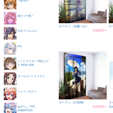
一騎当千
超かぐや姫！
カーテン（加藤うみ）
カ
9,625円〜
日本ファルコム
key
シノビマスター 閃乱カグ
ラ NEW LINK
ガールズバンドクライ
シャインポスト
カーテン（久島鴎）
ラ
ぬきたし THE
9,625円〜
So
ANIMATION