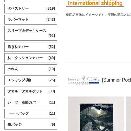
タペストリー
[319]
※商品画像はイメージです。実際の商品とは
ラバーマット
[243]
スリーブ＆デッキケース
[91]
抱き枕カバー
[52]
枕・クッションカバー
[49]
のれん
[10]
[Summer Po
Ｔシャツ(衣類)
[25]
タオル・タオルケット
[33]
シーツ・布団カバー
[11]
トートバッグ
[11]
缶バッジ
[9]