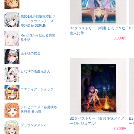
第501統合戦闘航空団ス
トライクウィッチーズ
ROAD to BERLIN
B2タペストリー（鳴瀬 しろは＆辻
B
倉朱比華）
Re:ゼロから始める異世
3,300円
界生活
王子様の友達
となりの吸血鬼さん
ゴエティア・ショック
テレビアニメ『春夏秋冬
代行者 春の舞
B2タペストリー（白渡小詠／イメ
B
ージビジュアル）
ー
ブラウンダスト2
3,300円