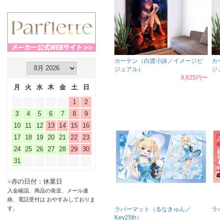
カーテン（白渡小詠／イメージビ
カ
ジュアル）
ジ
9,625円〜
月
火
水
木
金
土
日
1
2
3
4
5
6
7
8
9
10
11
12
13
14
15
16
17
18
19
20
21
22
23
24
25
26
27
28
29
30
31
■
赤の日付：休業日
入金確認、商品の発送、メール連
絡、電話受付は おやすみしておりま
す。
ラバーマット（るなきゅん／
ラ
Key25th）