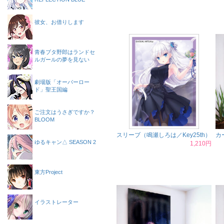
彼女、お借りします
青春ブタ野郎はランドセ
ルガールの夢を見ない
劇場版「オーバーロー
ド」聖王国編
ご注文はうさぎですか？
BLOOM
スリーブ（鳴瀬しろは／Key25th）
カ
ゆるキャン△ SEASON 2
1,210円
東方Project
イラストレーター