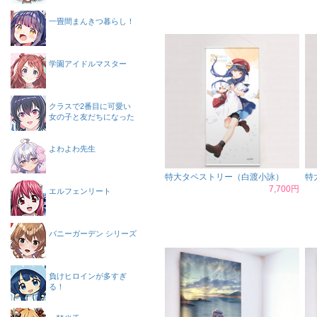
一畳間まんきつ暮らし！
学園アイドルマスター
クラスで2番目に可愛い
女の子と友だちになった
よわよわ先生
特大タペストリー（白渡小詠）
特
7,700円
エルフェンリート
バニーガーデン シリーズ
負けヒロインが多すぎ
る！