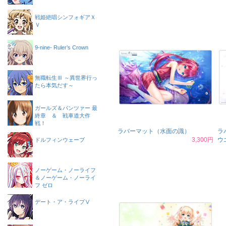
戦姫絶唱シンフォギアＸ
Ｖ
9-nine- Ruler’s Crown
無職転生Ⅲ ～異世界行っ
たら本気だす～
ガールズ＆パンツァー 最
終章 ＆ 戦車道大作
戦！
ラバーマット（水面の識）
ラ
3,300円
ウ
ドルフィンウェーブ
ノーゲーム・ノーライフ
＆ノーゲーム・ノーライ
フ ゼロ
デート・ア・ライブⅤ