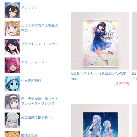
ステラソラ
ようこそ実力至上主義の
教室へ
グリッドマン ユニバース
アズールレーン
B2タペストリー（久島鴎／SP5th
B
ver.）
／S
少女終末旅行
3,300円
私に天使が舞い降りた！
プレシャス・フレンズ
死亡遊戯で飯を食う。
瑠璃の宝石