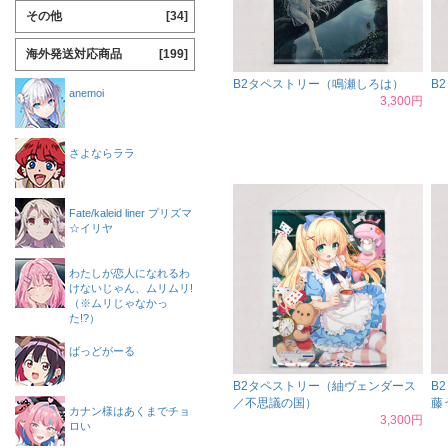
その他
[34]
海外発送対応商品
[199]
B2タペストリー（鳴瀬しろは）
B
anemoi
3,300円
さよならララ
Fate/kaleid liner プリズマ
☆イリヤ
わたしが恋人になれるわ
けないじゃん、ムリムリ!
（※ムリじゃなかっ
た!?）
ばっどがーる
B2タペストリー（紬ヴェンダース
B
／不思議の国）
藤
カナン様はあくまでチョ
3,300円
ロい