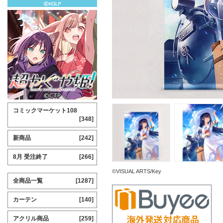
コミックマーケット108
[348]
新商品
[242]
8月 受注終了
[266]
©VISUAL ARTS/Key
全商品一覧
[1287]
カーテン
[140]
アクリル商品
[259]