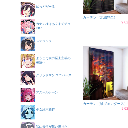
ばっどがーる
カーテン（水織静久）
9,
カナン様はあくまでチョ
ロい
ステラソラ
ようこそ実力至上主義の
教室へ
グリッドマン ユニバース
アズールレーン
カーテン（紬ヴェンダース）
9,
少女終末旅行
私に天使が舞い降りた！