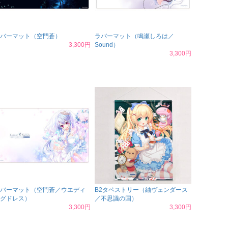
バーマット（空門蒼）
ラバーマット（鳴瀬しろは／
3,300円
Sound）
3,300円
バーマット（空門蒼／ウエディ
B2タペストリー（紬ヴェンダース
グドレス）
／不思議の国）
3,300円
3,300円