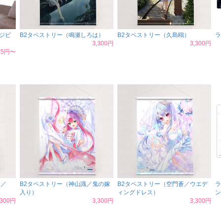
ジビ
B2タペストリー（鳴瀬しろは）
B2タペストリー（久島鴎）
ラ
3,300円
3,300円
625円〜
は／
B2タペストリー（神山識／鬼の嫁
B2タペストリー（空門蒼／ウエデ
ラ
入り）
ィングドレス）
ン
,300円
3,300円
3,300円