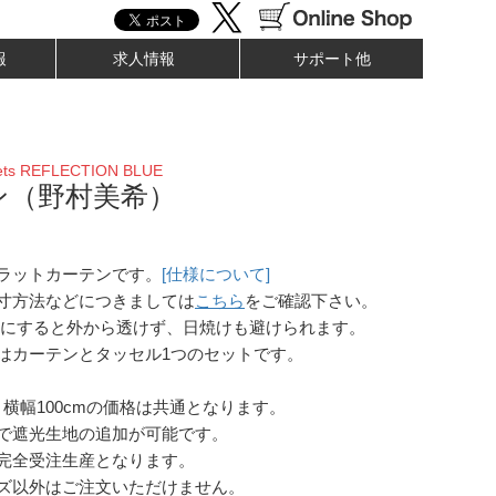
報
求人情報
サポート他
ets REFLECTION BLUE
ン（野村美希）
ラットカーテンです。
[仕様について]
寸方法などにつきましては
こちら
をご確認下さい。
にすると外から透けず、日焼けも避けられます。
はカーテンとタッセル1つのセットです。
と横幅100cmの価格は共通となります。
で遮光生地の追加が可能です。
完全受注生産となります。
ズ以外はご注文いただけません。