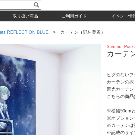
取り扱い商品
ご利用ガイド
イベント情
ets REFLECTION BLUE
> カーテン（野村美希）
Summer Pock
カーテ
ヒダのないフ
カーテンの採
遮光カーテン
こちらの商品
※横幅90cm
※オプション
※カーテンは
※記載のサイ