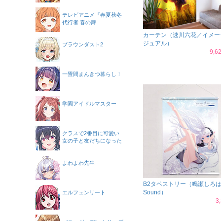
テレビアニメ『春夏秋冬
代行者 春の舞
カーテン（速川六花／イメー
ジュアル）
ブラウンダスト2
9,
一畳間まんきつ暮らし！
学園アイドルマスター
クラスで2番目に可愛い
女の子と友だちになった
よわよわ先生
B2タペストリー（鳴瀬しろ
Sound）
エルフェンリート
3