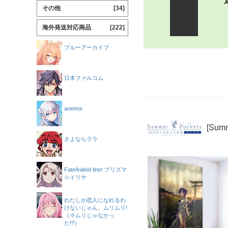
その他
[34]
海外発送対応商品
[222]
ブルーアーカイブ
日本ファルコム
anemoi
[Sum
さよならララ
Fate/kaleid liner プリズマ
☆イリヤ
わたしが恋人になれるわ
けないじゃん、ムリムリ!
（※ムリじゃなかっ
た!?）