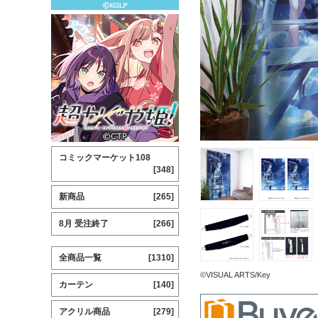
コミックマーケット108
[348]
新商品
[265]
8月 受注終了
[266]
全商品一覧
[1310]
©VISUAL ARTS/Key
カーテン
[140]
アクリル商品
[279]