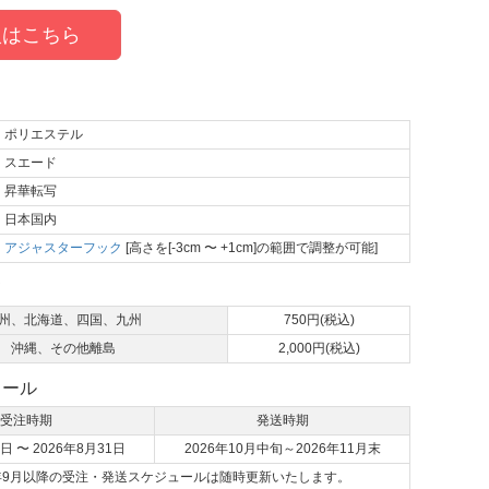
はこちら
ポリエステル
スエード
昇華転写
日本国内
アジャスターフック
[高さを[-3cm 〜 +1cm]の範囲で調整が可能]
て
州、北海道、四国、九州
750円(税込)
沖縄、その他離島
2,000円(税込)
ュール
受注時期
発送時期
日 〜 2026年8月31日
2026年10月中旬～2026年11月末
6年9月以降の受注・発送スケジュールは随時更新いたします。