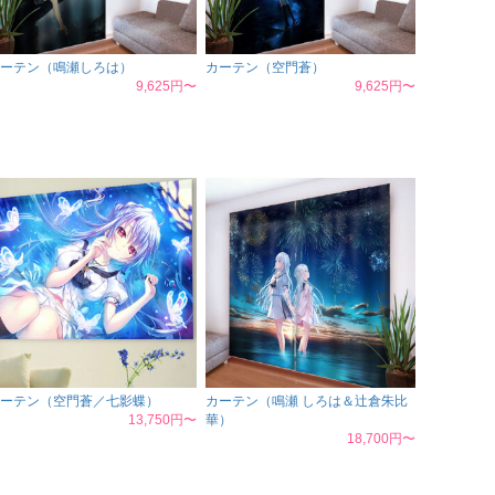
ーテン（鳴瀬しろは）
カーテン（空門蒼）
9,625円〜
9,625円〜
ーテン（空門蒼／七影蝶）
カーテン（鳴瀬 しろは＆辻倉朱比
13,750円〜
華）
18,700円〜