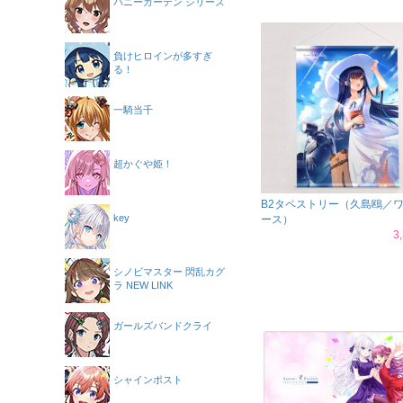
バニーガーデン シリーズ
負けヒロインが多すぎ
る！
一騎当千
超かぐや姫！
B2タペストリー（久島鴎／
key
ース）
3
シノビマスター 閃乱カグ
ラ NEW LINK
ガールズバンドクライ
シャインポスト