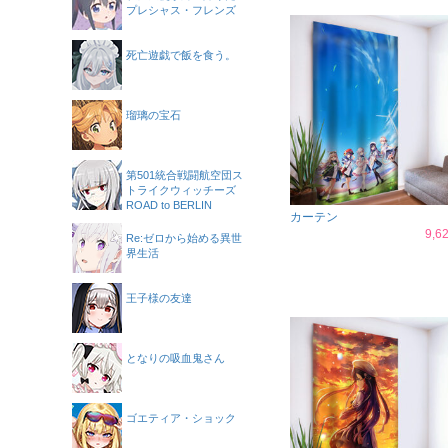
プレシャス・フレンズ
死亡遊戯で飯を食う。
瑠璃の宝石
第501統合戦闘航空団ス
トライクウィッチーズ
ROAD to BERLIN
カーテン
9,
Re:ゼロから始める異世
界生活
王子様の友達
となりの吸血鬼さん
ゴエティア・ショック