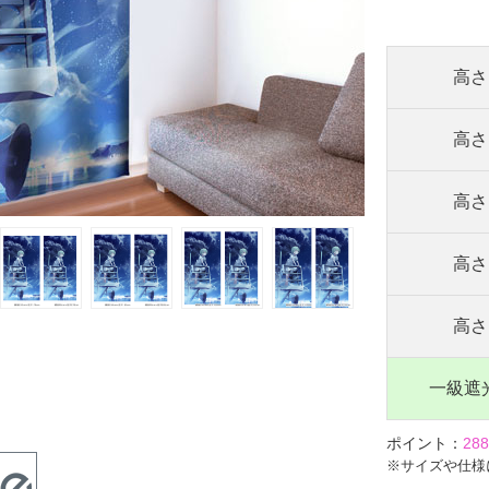
高さ 
高さ 
高さ 
高さ 
高さ 
一級遮
ポイント：
28
※サイズや仕様