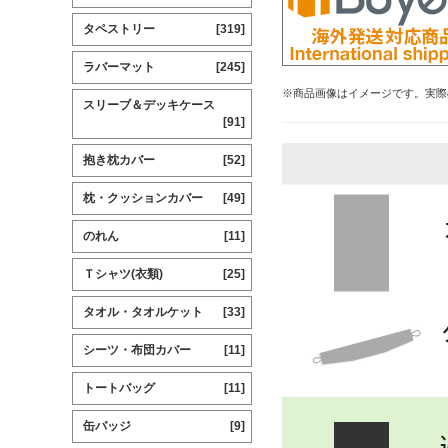
タペストリー
[319]
ラバーマット
[245]
※商品画像はイメージです。実際
スリーブ＆デッキケース
[91]
抱き枕カバー
[52]
枕・クッションカバー
[49]
のれん
[11]
Ｔシャツ(衣類)
[25]
タオル・タオルケット
[33]
シーツ・布団カバー
[11]
トートバッグ
[11]
缶バッジ
[9]