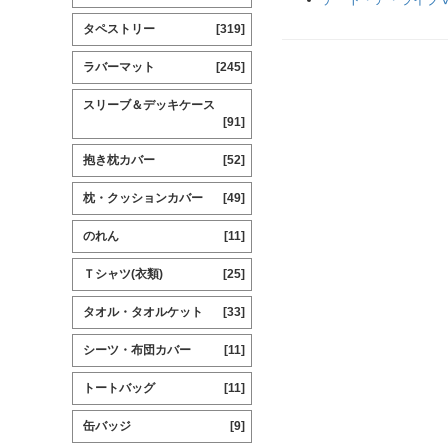
タペストリー
[319]
ラバーマット
[245]
スリーブ＆デッキケース
[91]
抱き枕カバー
[52]
枕・クッションカバー
[49]
のれん
[11]
Ｔシャツ(衣類)
[25]
タオル・タオルケット
[33]
シーツ・布団カバー
[11]
トートバッグ
[11]
缶バッジ
[9]