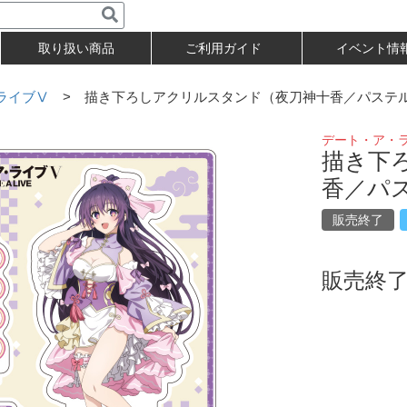
取り扱い商品
ご利用ガイド
イベント情
ライブⅤ
> 描き下ろしアクリルスタンド（夜刀神十香／パステ
デート・ア・
描き下
香／パ
販売終了
販売終