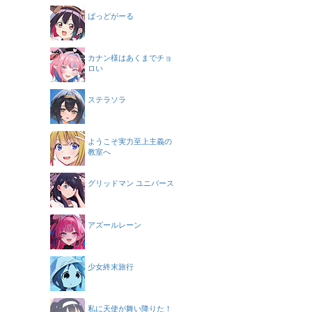
ばっどがーる
カナン様はあくまでチョ
ロい
ステラソラ
ようこそ実力至上主義の
教室へ
グリッドマン ユニバース
アズールレーン
少女終末旅行
私に天使が舞い降りた！