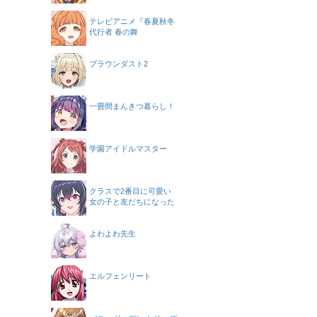
テレビアニメ『春夏秋冬
代行者 春の舞
ブラウンダスト2
一畳間まんきつ暮らし！
学園アイドルマスター
クラスで2番目に可愛い
女の子と友だちになった
よわよわ先生
エルフェンリート