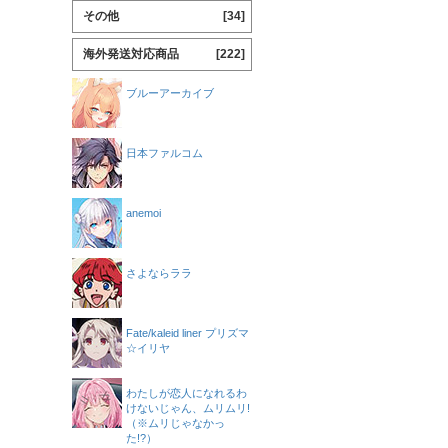
その他
[34]
海外発送対応商品
[222]
ブルーアーカイブ
日本ファルコム
anemoi
さよならララ
Fate/kaleid liner プリズマ
☆イリヤ
わたしが恋人になれるわ
けないじゃん、ムリムリ!
（※ムリじゃなかっ
た!?）