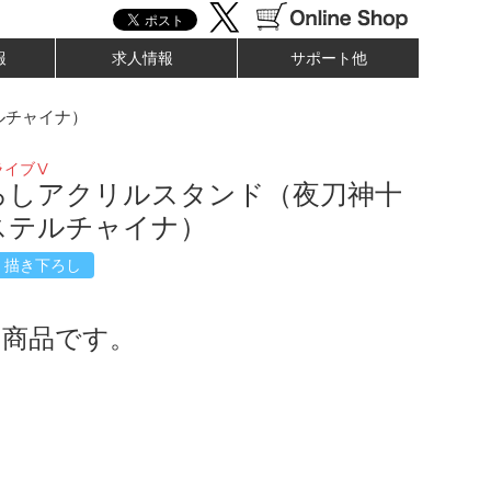
報
求人情報
サポート他
ルチャイナ）
ライブⅤ
ろしアクリルスタンド（夜刀神十
ステルチャイナ）
描き下ろし
了商品です。