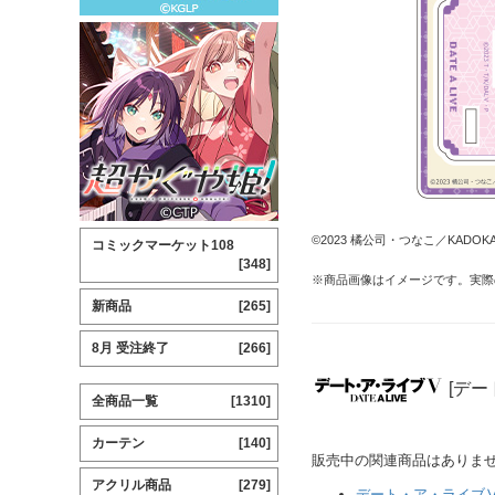
©2023 橘公司・つなこ／KAD
コミックマーケット108
[348]
※商品画像はイメージです。実際
新商品
[265]
8月 受注終了
[266]
[デー
全商品一覧
[1310]
カーテン
[140]
販売中の関連商品はありま
アクリル商品
[279]
デート・ア・ライブ