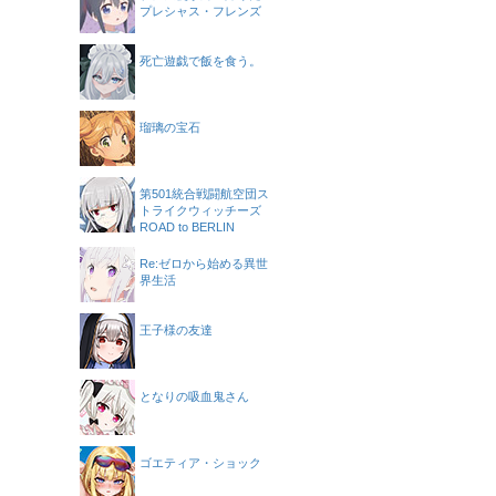
プレシャス・フレンズ
死亡遊戯で飯を食う。
瑠璃の宝石
第501統合戦闘航空団ス
トライクウィッチーズ
ROAD to BERLIN
Re:ゼロから始める異世
界生活
王子様の友達
となりの吸血鬼さん
ゴエティア・ショック