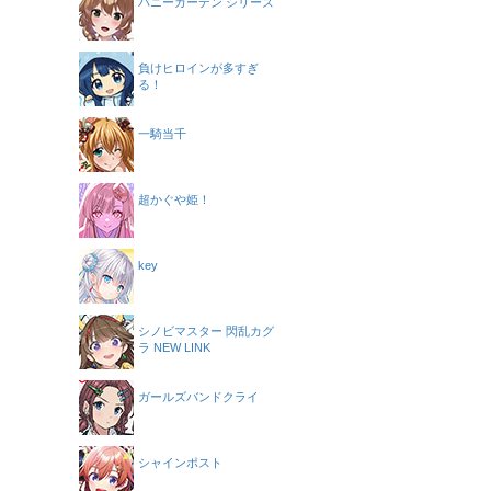
バニーガーデン シリーズ
負けヒロインが多すぎ
る！
一騎当千
超かぐや姫！
key
シノビマスター 閃乱カグ
ラ NEW LINK
ガールズバンドクライ
シャインポスト