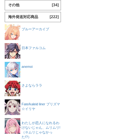
その他
[34]
海外発送対応商品
[222]
ブルーアーカイブ
日本ファルコム
anemoi
さよならララ
Fate/kaleid liner プリズマ
☆イリヤ
わたしが恋人になれるわ
けないじゃん、ムリムリ!
（※ムリじゃなかっ
た!?）