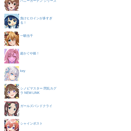
バニーガーデン シリーズ
負けヒロインが多すぎ
る！
一騎当千
超かぐや姫！
key
シノビマスター 閃乱カグ
ラ NEW LINK
ガールズバンドクライ
シャインポスト