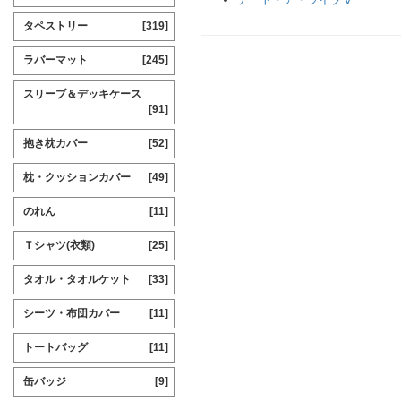
タペストリー
[319]
ラバーマット
[245]
スリーブ＆デッキケース
[91]
抱き枕カバー
[52]
枕・クッションカバー
[49]
のれん
[11]
Ｔシャツ(衣類)
[25]
タオル・タオルケット
[33]
シーツ・布団カバー
[11]
トートバッグ
[11]
缶バッジ
[9]