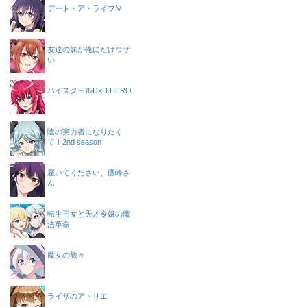
デート・ア・ライブⅤ
友達の妹が俺にだけウザ
い
ハイスクールD×D HERO
陰の実力者になりたく
て！2nd season
履いてください、鷹峰さ
ん
転生王女と天才令嬢の魔
法革命
魔女の旅々
ライザのアトリエ