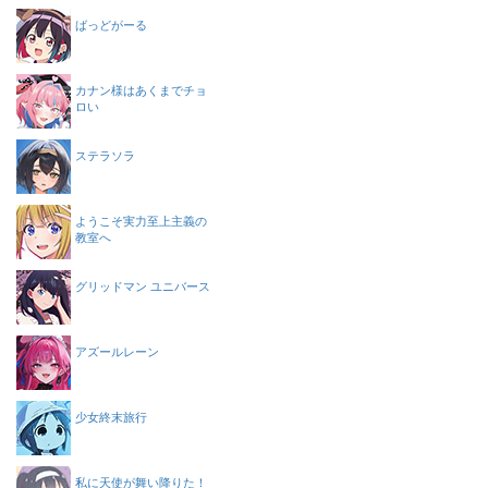
ばっどがーる
カナン様はあくまでチョ
ロい
ステラソラ
ようこそ実力至上主義の
教室へ
グリッドマン ユニバース
アズールレーン
少女終末旅行
私に天使が舞い降りた！