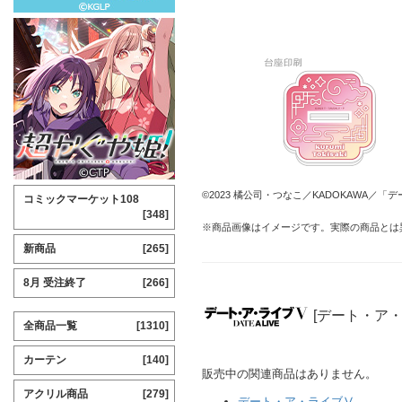
©2023 橘公司・つなこ／KADOKAWA／
コミックマーケット108
[348]
※商品画像はイメージです。実際の商品とは
新商品
[265]
8月 受注終了
[266]
[デート・ア
全商品一覧
[1310]
カーテン
[140]
販売中の関連商品はありません。
アクリル商品
[279]
デート・ア・ライブⅤ