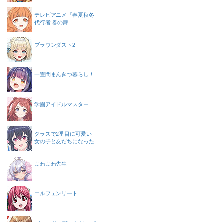
テレビアニメ『春夏秋冬
代行者 春の舞
ブラウンダスト2
一畳間まんきつ暮らし！
学園アイドルマスター
クラスで2番目に可愛い
女の子と友だちになった
よわよわ先生
エルフェンリート