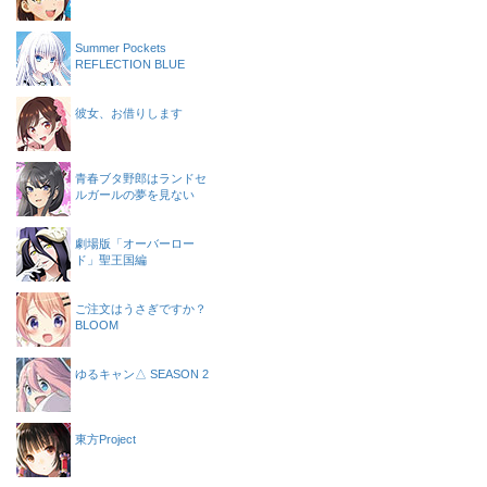
Summer Pockets
REFLECTION BLUE
彼女、お借りします
青春ブタ野郎はランドセ
ルガールの夢を見ない
劇場版「オーバーロー
ド」聖王国編
ご注文はうさぎですか？
BLOOM
ゆるキャン△ SEASON 2
東方Project