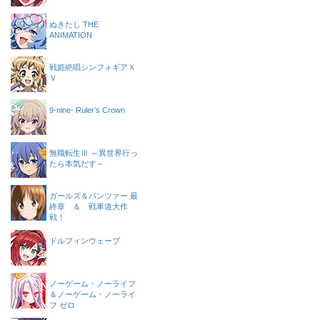
ぬきたし THE
ANIMATION
戦姫絶唱シンフォギアＸ
Ｖ
9-nine- Ruler’s Crown
無職転生Ⅲ ～異世界行っ
たら本気だす～
ガールズ＆パンツァー 最
終章 ＆ 戦車道大作
戦！
ドルフィンウェーブ
ノーゲーム・ノーライフ
＆ノーゲーム・ノーライ
フ ゼロ