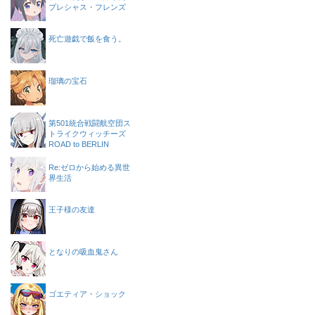
プレシャス・フレンズ
死亡遊戯で飯を食う。
瑠璃の宝石
第501統合戦闘航空団ス
トライクウィッチーズ
ROAD to BERLIN
Re:ゼロから始める異世
界生活
王子様の友達
となりの吸血鬼さん
ゴエティア・ショック