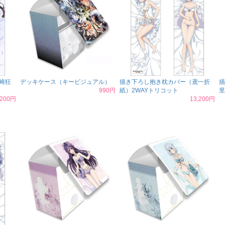
崎狂
デッキケース（キービジュアル）
描き下ろし抱き枕カバー（鳶一折
描
990円
紙）2WAYトリコット
里
,200円
13,200円