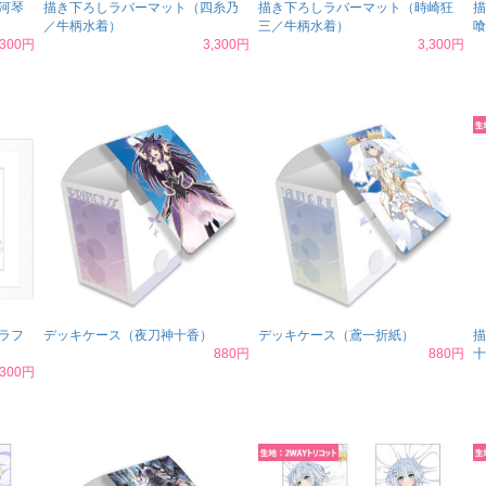
河琴
描き下ろしラバーマット（四糸乃
描き下ろしラバーマット（時崎狂
描
／牛柄水着）
三／牛柄水着）
喰
,300円
3,300円
3,300円
ラフ
デッキケース（夜刀神十香）
デッキケース（鳶一折紙）
描
880円
880円
十
,300円