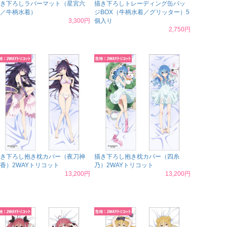
き下ろしラバーマット（星宮六
描き下ろしトレーディング缶バッ
／牛柄水着）
ジBOX（牛柄水着／グリッター）5
3,300円
個入り
2,750円
き下ろし抱き枕カバー（夜刀神
描き下ろし抱き枕カバー（四糸
香）2WAYトリコット
乃）2WAYトリコット
13,200円
13,200円