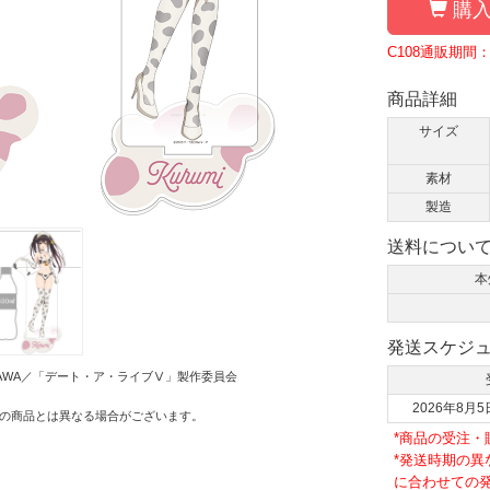
購入
C108通販期間：
商品詳細
サイズ
素材
製造
送料につい
本
発送スケジ
OKAWA／「デート・ア・ライブⅤ」製作委員会
2026年8月5
の商品とは異なる場合がございます。
*商品の受注
*発送時期の
に合わせての