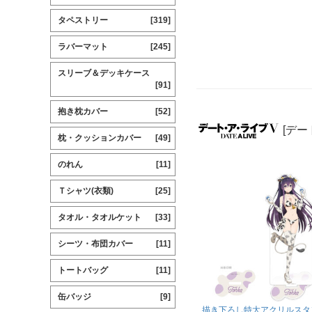
タペストリー
[319]
ラバーマット
[245]
スリーブ＆デッキケース
[91]
抱き枕カバー
[52]
[デー
枕・クッションカバー
[49]
のれん
[11]
Ｔシャツ(衣類)
[25]
タオル・タオルケット
[33]
シーツ・布団カバー
[11]
トートバッグ
[11]
缶バッジ
[9]
描き下ろし特大アクリルスタ