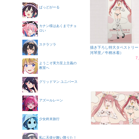
ばっどがーる
カナン様はあくまでチョ
ロい
ステラソラ
描き下ろし特大タペストリー
河琴里／牛柄水着）
7
ようこそ実力至上主義の
教室へ
グリッドマン ユニバース
アズールレーン
少女終末旅行
私に天使が舞い降りた！