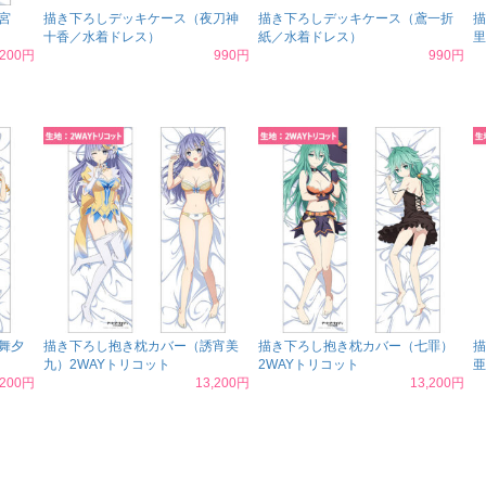
宮
描き下ろしデッキケース（夜刀神
描き下ろしデッキケース（鳶一折
描
十香／水着ドレス）
紙／水着ドレス）
里
,200円
990円
990円
舞夕
描き下ろし抱き枕カバー（誘宵美
描き下ろし抱き枕カバー（七罪）
描
九）2WAYトリコット
2WAYトリコット
亜
,200円
13,200円
13,200円