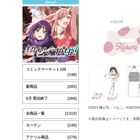
コミックマーケット108
[348]
新商品
[265]
8月 受注終了
[266]
©2023 橘公司・つなこ／KAD
全商品一覧
[1310]
※商品画像はイメージです。実際
カーテン
[140]
アクリル商品
[279]