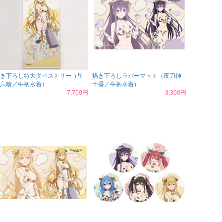
き下ろし特大タペストリー（星
描き下ろしラバーマット（夜刀神
六喰／牛柄水着）
十香／牛柄水着）
7,700円
3,300円