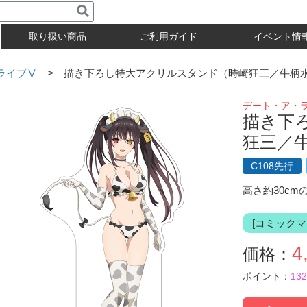
取り扱い商品
ご利用ガイド
イベント情
ライブⅤ
> 描き下ろし特大アクリルスタンド（時崎狂三／牛柄
デート・ア・
描き下
狂三／
C108先行
高さ約30c
[コミックマ
4
価格：
ポイント：
132