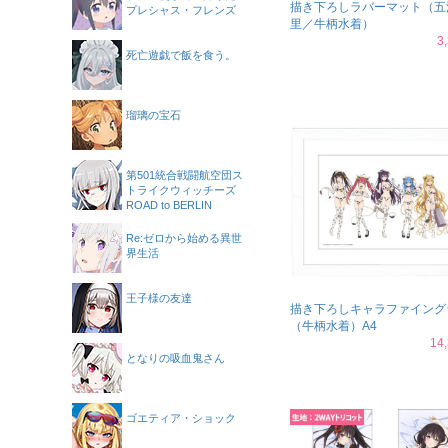
描き下ろしラバーマット（五
プレシャス・フレンズ
里／牛柄水着）
3
死亡遊戯で飯を食う。
瑠璃の宝石
第501統合戦闘航空団ス
トライクウィッチーズ
ROAD to BERLIN
Re:ゼロから始める異世
界生活
王子様の友達
描き下ろしキャラファイング
（牛柄水着）A4
14
となりの吸血鬼さん
ゴエティア・ショック