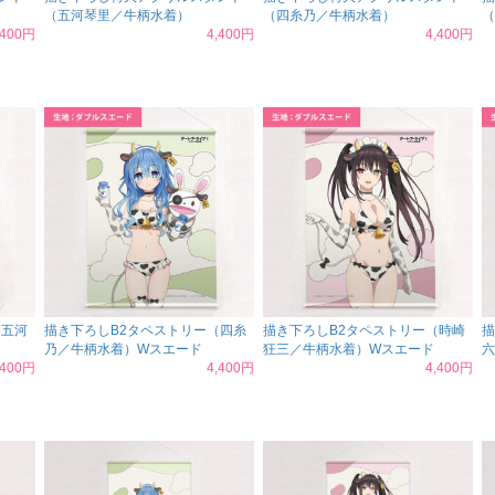
（五河琴里／牛柄水着）
（四糸乃／牛柄水着）
（
,400円
4,400円
4,400円
（五河
描き下ろしB2タペストリー（四糸
描き下ろしB2タペストリー（時崎
描
乃／牛柄水着）Wスエード
狂三／牛柄水着）Wスエード
六
,400円
4,400円
4,400円