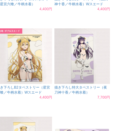
星宮六喰／牛柄水着）
神十香／牛柄水着）Wスエード
4,400円
4,400円
き下ろしB2タペストリー（星宮
描き下ろし特大タペストリー（夜
喰／牛柄水着）Wスエード
刀神十香／牛柄水着）
4,400円
7,700円