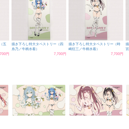
（五
描き下ろし特大タペストリー（四
描き下ろし特大タペストリー（時
描
糸乃／牛柄水着）
崎狂三／牛柄水着）
宮
,700円
7,700円
7,700円