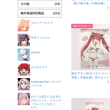
（夜刀神十香／牛柄水着）
その他
[34]
4
海外発送対応商品
[222]
ブルーアーカイブ
日本ファルコム
anemoi
さよならララ
描き下ろしB2タペストリー
琴里／牛柄水着）Wスエード
4
Fate/kaleid liner プリズマ
☆イリヤ
わたしが恋人になれるわ
けないじゃん、ムリムリ!
（※ムリじゃなかっ
た!?）