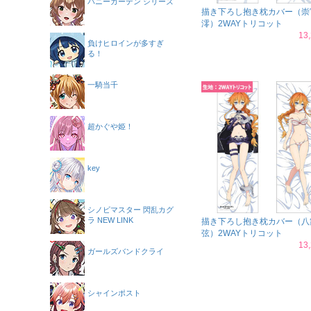
バニーガーデン シリーズ
描き下ろし抱き枕カバー（崇
澪）2WAYトリコット
13
負けヒロインが多すぎ
る！
一騎当千
超かぐや姫！
key
シノビマスター 閃乱カグ
ラ NEW LINK
描き下ろし抱き枕カバー（八
弦）2WAYトリコット
13
ガールズバンドクライ
シャインポスト