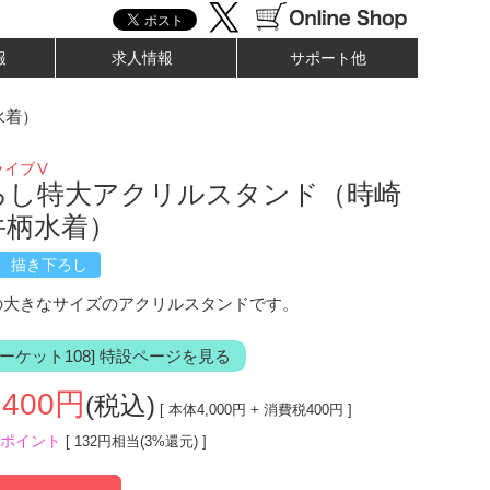
報
求人情報
サポート他
水着）
ライブⅤ
ろし特大アクリルスタンド（時崎
牛柄水着）
描き下ろし
mの大きなサイズのアクリルスタンドです。
ーケット108] 特設ページを見る
,400
円
(税込)
[ 本体
4,000
円 + 消費税
400
円 ]
ポイント
[ 132円相当(3%還元) ]