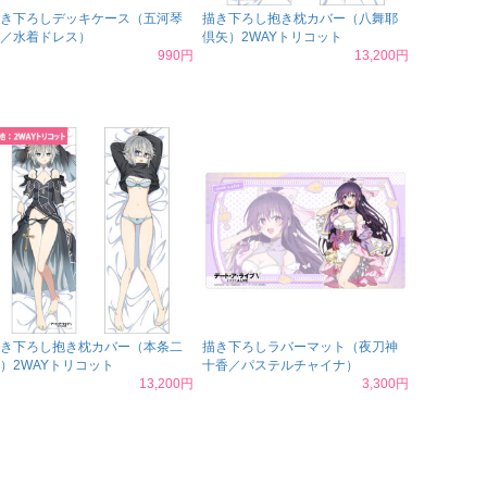
き下ろしデッキケース（五河琴
描き下ろし抱き枕カバー（八舞耶
／水着ドレス）
倶矢）2WAYトリコット
990円
13,200円
き下ろし抱き枕カバー（本条二
描き下ろしラバーマット（夜刀神
）2WAYトリコット
十香／パステルチャイナ）
13,200円
3,300円