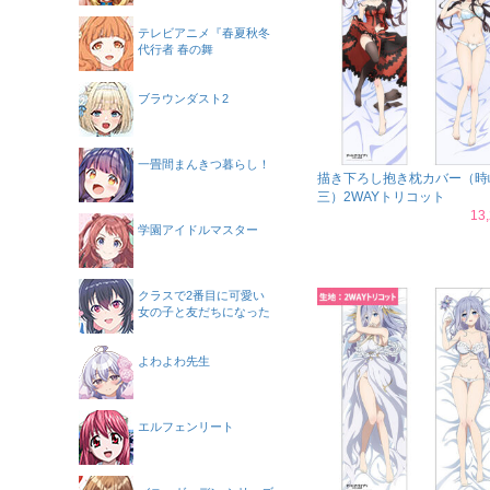
テレビアニメ『春夏秋冬
代行者 春の舞
ブラウンダスト2
一畳間まんきつ暮らし！
描き下ろし抱き枕カバー（時
三）2WAYトリコット
13
学園アイドルマスター
クラスで2番目に可愛い
女の子と友だちになった
よわよわ先生
エルフェンリート