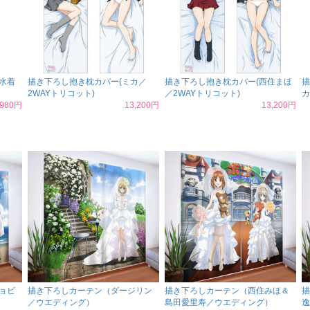
水着
描き下ろし抱き枕カバー(ミカ／
描き下ろし抱き枕カバー(西住まほ
描
2WAYトリコット)
／2WAYトリコット)
カ
,980円
13,200円
13,200円
ョビ
描き下ろしカーテン（ダージリン
描き下ろしカーテン（西住みほ＆
描
／ウエディング）
島田愛里寿／ウエディング）
逸