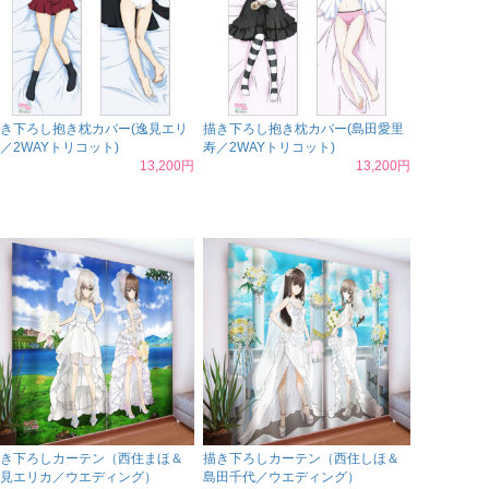
き下ろし抱き枕カバー(逸見エリ
描き下ろし抱き枕カバー(島田愛里
／2WAYトリコット)
寿／2WAYトリコット)
13,200円
13,200円
き下ろしカーテン（西住まほ＆
描き下ろしカーテン（西住しほ＆
見エリカ／ウエディング）
島田千代／ウエディング）