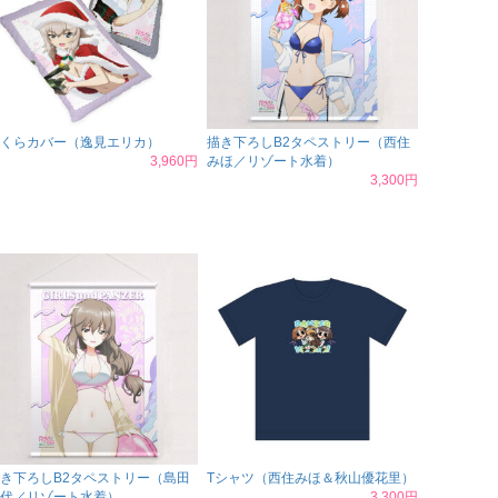
くらカバー（逸見エリカ）
描き下ろしB2タペストリー（西住
3,960円
みほ／リゾート水着）
3,300円
き下ろしB2タペストリー（島田
Tシャツ（西住みほ＆秋山優花里）
代／リゾート水着）
3,300円