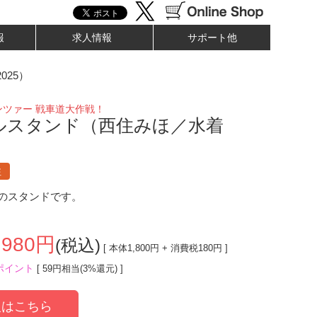
報
求人情報
サポート他
25）
ンツァー 戦車道大作戦！
ルスタンド（西住みほ／水着
注
のスタンドです。
,980
円
(税込)
[ 本体
1,800
円 + 消費税
180
円 ]
ポイント
[ 59円相当(3%還元) ]
はこちら