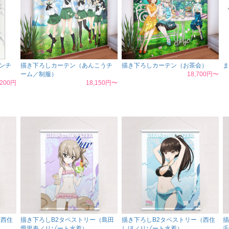
ンチ
描き下ろしカーテン（あんこうチ
描き下ろしカーテン（お茶会）
ま
ーム／制服）
18,700円〜
,200円
18,150円〜
（西住
描き下ろしB2タペストリー（島田
描き下ろしB2タペストリー（西住
描
愛里寿／リゾート水着）
しほ／リゾート水着）
千