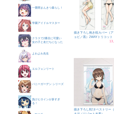
一畳間まんきつ暮らし！
学園アイドルマスター
描き下ろし抱き枕カバー（ア
ョビ／黒）2WAYトリコット
クラスで2番目に可愛い
13
女の子と友だちになった
よわよわ先生
エルフェンリート
バニーガーデン シリーズ
負けヒロインが多すぎ
る！
描き下ろしB2タペストリー
まほ／リゾート水着）