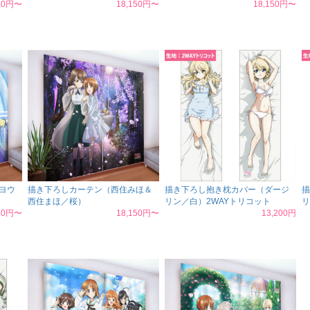
050円〜
18,150円〜
18,150円〜
ヨウ
描き下ろしカーテン（西住みほ＆
描き下ろし抱き枕カバー（ダージ
描
西住まほ／桜）
リン／白）2WAYトリコット
リ
150円〜
18,150円〜
13,200円