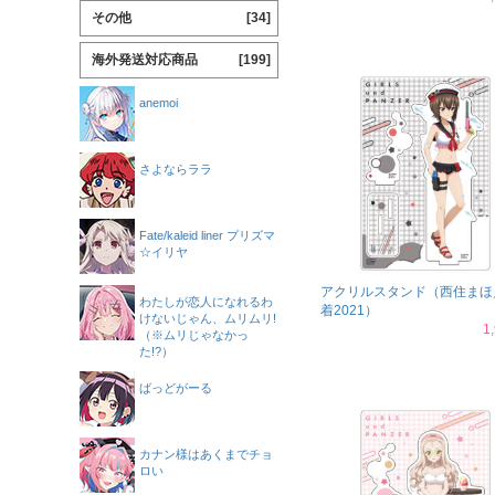
その他
[34]
海外発送対応商品
[199]
anemoi
さよならララ
Fate/kaleid liner プリズマ
☆イリヤ
アクリルスタンド（西住まほ
わたしが恋人になれるわ
着2021）
けないじゃん、ムリムリ!
1
（※ムリじゃなかっ
た!?）
ばっどがーる
カナン様はあくまでチョ
ロい