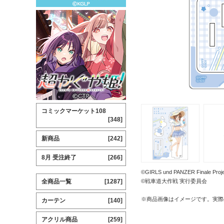
コミックマーケット108
[348]
新商品
[242]
8月 受注終了
[266]
©GIRLS und PANZER Finale Proje
全商品一覧
[1287]
©戦車道大作戦 実行委員会
※商品画像はイメージです。実際
カーテン
[140]
アクリル商品
[259]