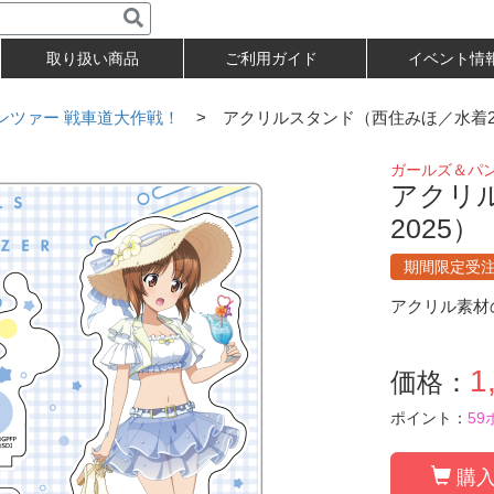
取り扱い商品
ご利用ガイド
イベント情
ンツァー 戦車道大作戦！
> アクリルスタンド（西住みほ／水着20
ガールズ＆パ
アクリ
2025）
期間限定受
アクリル素材
1
価格：
ポイント：
59
購入