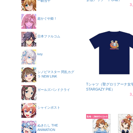
一騎当千
3
超かぐや姫！
日本ファルコム
key
シノビマスター 閃乱カグ
ラ NEW LINK
Tシャツ（聖グロリアーナ女
STARGAZY PIE）
ガールズバンドクライ
3
シャインポスト
ぬきたし THE
ANIMATION