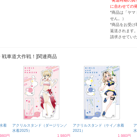
*発送時期の
に合わせての
*商品は「ヤ
せん。）
*商品をお受
返送されます。
請求させてい
 戦車道大作戦！]関連商品
水着
アクリルスタンド（ダージリン／
アクリルスタンド（ケイ／水着
ア
水着2025）
2021）
水
,980円
1,980円
1,980円