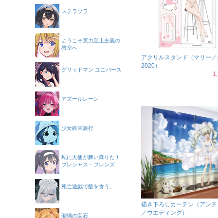
ステラソラ
ようこそ実力至上主義の
教室へ
アクリルスタンド（マリー／
2020）
グリッドマン ユニバース
1
アズールレーン
少女終末旅行
私に天使が舞い降りた！
プレシャス・フレンズ
死亡遊戯で飯を食う。
描き下ろしカーテン（アンチ
／ウエディング）
瑠璃の宝石