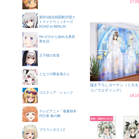
17,
第501統合戦闘航空団ス
トライクウィッチーズ
ROAD to BERLIN
Re:ゼロから始める異世
界生活
王子様の友達
となりの吸血鬼さん
描き下ろしカーテン（ミカ＆
コ／ウエディング）
ゴエティア・ショック
18,
テレビアニメ『春夏秋冬
代行者 春の舞
ブラウンダスト2