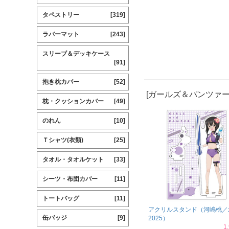
タペストリー
[319]
ラバーマット
[243]
スリーブ＆デッキケース
[91]
抱き枕カバー
[52]
[ガールズ＆パンツァー
枕・クッションカバー
[49]
のれん
[10]
Ｔシャツ(衣類)
[25]
タオル・タオルケット
[33]
シーツ・布団カバー
[11]
トートバッグ
[11]
アクリルスタンド（河嶋桃／
缶バッジ
[9]
2025）
1