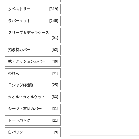
タペストリー
[319]
ラバーマット
[245]
スリーブ＆デッキケース
[91]
抱き枕カバー
[52]
枕・クッションカバー
[49]
のれん
[11]
Ｔシャツ(衣類)
[25]
タオル・タオルケット
[33]
シーツ・布団カバー
[11]
トートバッグ
[11]
缶バッジ
[9]