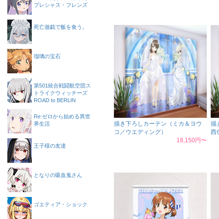
プレシャス・フレンズ
死亡遊戯で飯を食う。
瑠璃の宝石
第501統合戦闘航空団ス
トライクウィッチーズ
ROAD to BERLIN
Re:ゼロから始める異世
描き下ろしカーテン（ミカ＆ヨウ
描
界生活
コ／ウエディング）
西
18,150円〜
王子様の友達
となりの吸血鬼さん
ゴエティア・ショック