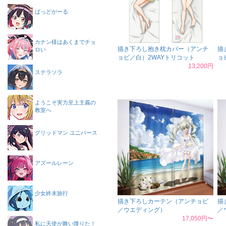
ばっどがーる
カナン様はあくまでチョ
描き下ろし抱き枕カバー（アンチ
描
ロい
ョビ／白）2WAYトリコット
ョ
13,200円
ステラソラ
ようこそ実力至上主義の
教室へ
グリッドマン ユニバース
アズールレーン
少女終末旅行
描き下ろしカーテン（アンチョビ
描
／ウエディング）
／
17,050円〜
私に天使が舞い降りた！