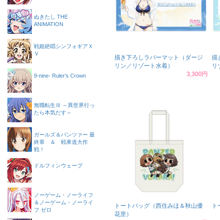
ぬきたし THE
ANIMATION
戦姫絶唱シンフォギアＸ
Ｖ
描き下ろしラバーマット（ダージ
描
リン／リゾート水着）
リ
3,300円
9-nine- Ruler’s Crown
無職転生Ⅲ ～異世界行っ
たら本気だす～
ガールズ＆パンツァー 最
終章 ＆ 戦車道大作
戦！
ドルフィンウェーブ
ノーゲーム・ノーライフ
＆ノーゲーム・ノーライ
トートバッグ（西住みほ＆秋山優
ト
フ ゼロ
花里）