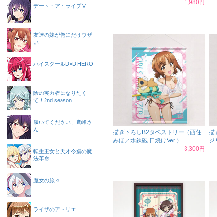
1,980円
デート・ア・ライブⅤ
友達の妹が俺にだけウザ
い
ハイスクールD×D HERO
陰の実力者になりたく
て！2nd season
履いてください、鷹峰さ
ん
描き下ろしB2タペストリー（西住
描
みほ／水鉄砲 日焼けVer.）
ジ
3,300円
転生王女と天才令嬢の魔
法革命
魔女の旅々
ライザのアトリエ