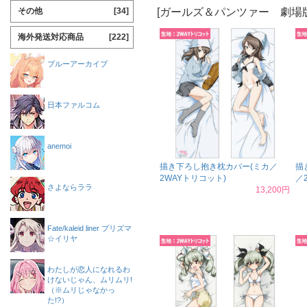
[ガールズ＆パンツァー 劇場
その他
[34]
海外発送対応商品
[222]
ブルーアーカイブ
日本ファルコム
anemoi
描き下ろし抱き枕カバー(ミカ／
描
2WAYトリコット)
／
さよならララ
13,200円
Fate/kaleid liner プリズマ
☆イリヤ
わたしが恋人になれるわ
けないじゃん、ムリムリ!
（※ムリじゃなかっ
た!?）