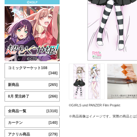
コミックマーケット108
[348]
新商品
[265]
8月 受注終了
[266]
©GIRLS und PANZER Film Projekt
全商品一覧
[1310]
※商品画像はイメージです。実際の商品とは
カーテン
[140]
アクリル商品
[279]