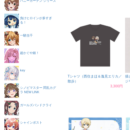
バニーガーデン シリーズ
負けヒロインが多すぎ
る！
一騎当千
超かぐや姫！
key
Tシャツ（西住まほ＆逸見エリカ／
描
散歩）
ジ
3,300円
シノビマスター 閃乱カグ
ラ NEW LINK
ガールズバンドクライ
シャインポスト