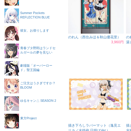
Summer Pockets
REFLECTION BLUE
彼女、お借りします
のれん（西住みほ＆秋山優花里）
の
3,960円
湯
青春ブタ野郎はランドセ
ルガールの夢を見ない
劇場版「オーバーロー
ド」聖王国編
ご注文はうさぎですか？
BLOOM
ゆるキャン△ SEASON 2
東方Project
描き下ろしラバーマット（逸見エ
描
リカ／水鉄砲 日焼けVer.）
水