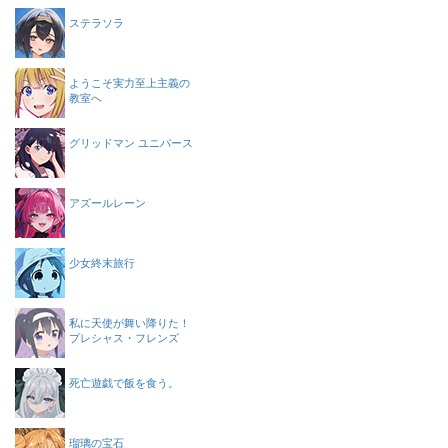
ステラソラ
ようこそ実力至上主義の
教室へ
グリッドマン ユニバース
アズールレーン
少女終末旅行
私に天使が舞い降りた！
プレシャス・フレンズ
死亡遊戯で飯を食う。
瑠璃の宝石