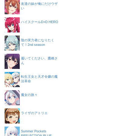
友達の妹が俺にだけウザ
い
ハイスクールD×D HERO
陰の実力者になりたく
て！2nd season
履いてください、鷹峰さ
ん
転生王女と天才令嬢の魔
法革命
魔女の旅々
ライザのアトリエ
Summer Pockets
REFLECTION BLUE