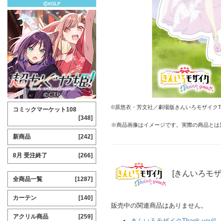
©原悠衣・芳文社／劇場版きんいろモザイクThan
コミックマーケット108
[348]
※商品画像はイメージです。実際の商品とは
新商品
[242]
8月 受注終了
[266]
[きんいろモザイ
全商品一覧
[1287]
カーテン
[140]
販売中の関連商品はありません。
アクリル商品
[259]
きんいろモザイクThank you!!