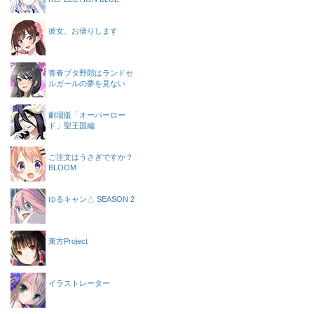
彼女、お借りします
青春ブタ野郎はランドセ
ルガールの夢を見ない
劇場版「オーバーロー
ド」聖王国編
ご注文はうさぎですか？
BLOOM
ゆるキャン△ SEASON 2
東方Project
イラストレーター