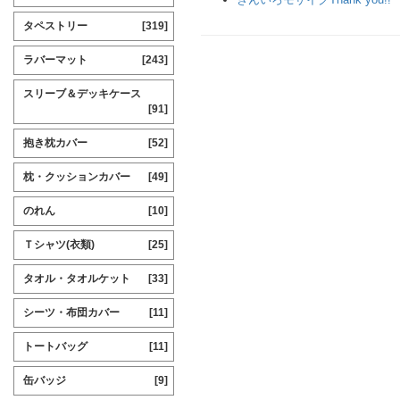
タペストリー
[319]
ラバーマット
[243]
スリーブ＆デッキケース
[91]
抱き枕カバー
[52]
枕・クッションカバー
[49]
のれん
[10]
Ｔシャツ(衣類)
[25]
タオル・タオルケット
[33]
シーツ・布団カバー
[11]
トートバッグ
[11]
缶バッジ
[9]