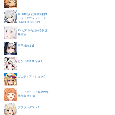
第501統合戦闘航空団ス
トライクウィッチーズ
ROAD to BERLIN
Re:ゼロから始める異世
界生活
王子様の友達
となりの吸血鬼さん
ゴエティア・ショック
テレビアニメ『春夏秋冬
代行者 春の舞
ブラウンダスト2