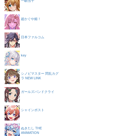
一騎当千
超かぐや姫！
日本ファルコム
key
シノビマスター 閃乱カグ
ラ NEW LINK
ガールズバンドクライ
シャインポスト
ぬきたし THE
ANIMATION