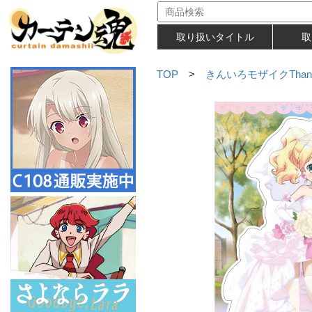
取り扱いタイトル
取
TOP
>
きんいろモザイクThank 