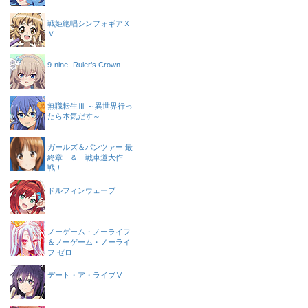
戦姫絶唱シンフォギアＸ
Ｖ
9-nine- Ruler’s Crown
無職転生Ⅲ ～異世界行っ
たら本気だす～
ガールズ＆パンツァー 最
終章 ＆ 戦車道大作
戦！
ドルフィンウェーブ
ノーゲーム・ノーライフ
＆ノーゲーム・ノーライ
フ ゼロ
デート・ア・ライブⅤ