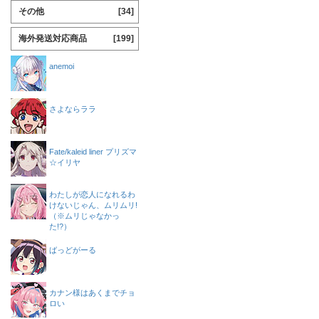
その他
[34]
海外発送対応商品
[199]
anemoi
さよならララ
Fate/kaleid liner プリズマ
☆イリヤ
わたしが恋人になれるわ
けないじゃん、ムリムリ!
（※ムリじゃなかっ
た!?）
ばっどがーる
カナン様はあくまでチョ
ロい