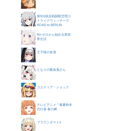
第501統合戦闘航空団ス
トライクウィッチーズ
ROAD to BERLIN
Re:ゼロから始める異世
界生活
王子様の友達
となりの吸血鬼さん
ゴエティア・ショック
テレビアニメ『春夏秋冬
代行者 春の舞
ブラウンダスト2