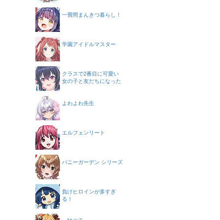
一畳間まんきつ暮らし！
学園アイドルマスター
クラスで2番目に可愛い
女の子と友だちになった
よわよわ先生
エルフェンリート
バニーガーデン シリーズ
負けヒロインが多すぎ
る！