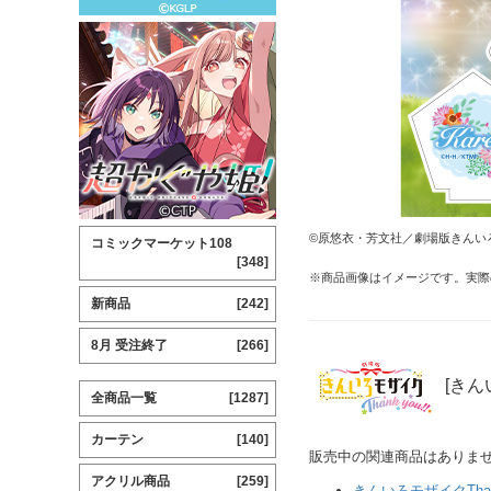
©原悠衣・芳文社／劇場版きんいろモザ
コミックマーケット108
[348]
※商品画像はイメージです。実際
新商品
[242]
8月 受注終了
[266]
[きんい
全商品一覧
[1287]
カーテン
[140]
販売中の関連商品はありま
アクリル商品
[259]
きんいろモザイクThank