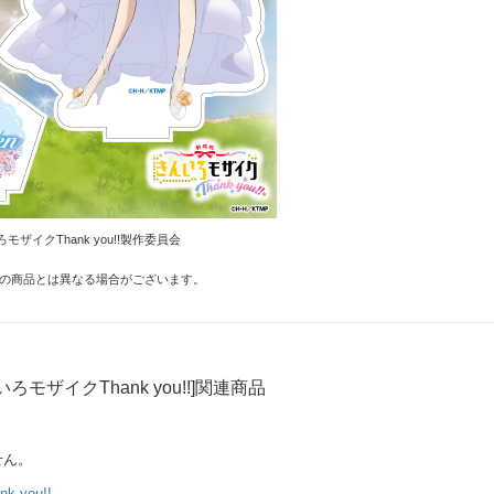
イクThank you!!製作委員会
の商品とは異なる場合がございます。
ろモザイクThank you!!]関連商品
せん。
 you!!