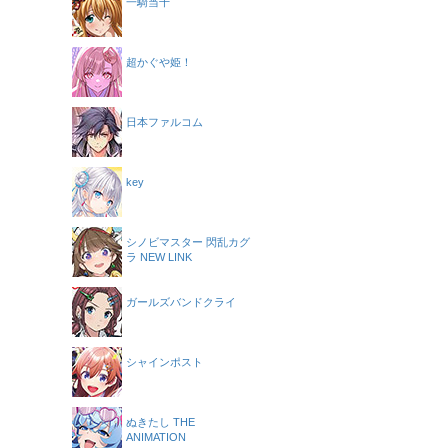
一騎当千
超かぐや姫！
日本ファルコム
key
シノビマスター 閃乱カグ
ラ NEW LINK
ガールズバンドクライ
シャインポスト
ぬきたし THE
ANIMATION