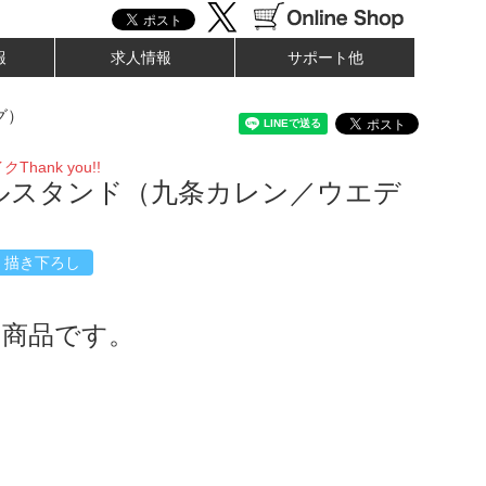
報
求人情報
サポート他
グ）
hank you!!
ルスタンド（九条カレン／ウエデ
）
描き下ろし
了商品です。