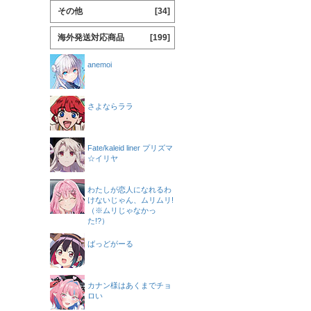
その他
[34]
海外発送対応商品
[199]
anemoi
さよならララ
Fate/kaleid liner プリズマ
☆イリヤ
わたしが恋人になれるわ
けないじゃん、ムリムリ!
（※ムリじゃなかっ
た!?）
ばっどがーる
カナン様はあくまでチョ
ロい