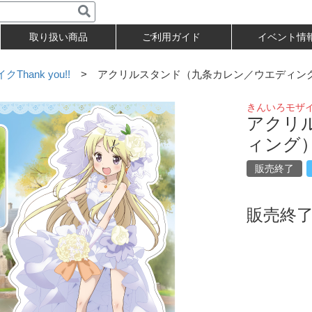
取り扱い商品
ご利用ガイド
イベント情
hank you!!
> アクリルスタンド（九条カレン／ウエディン
きんいろモザイクT
アクリ
ィング
販売終了
販売終