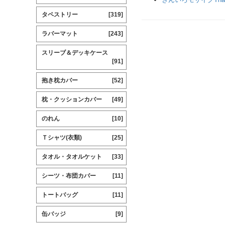
タペストリー
[319]
ラバーマット
[243]
スリーブ＆デッキケース
[91]
抱き枕カバー
[52]
枕・クッションカバー
[49]
のれん
[10]
Ｔシャツ(衣類)
[25]
タオル・タオルケット
[33]
シーツ・布団カバー
[11]
トートバッグ
[11]
缶バッジ
[9]