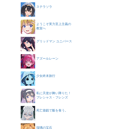
ステラソラ
ようこそ実力至上主義の
教室へ
グリッドマン ユニバース
アズールレーン
少女終末旅行
私に天使が舞い降りた！
プレシャス・フレンズ
死亡遊戯で飯を食う。
瑠璃の宝石