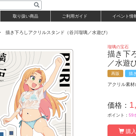
取り扱い商品
ご利用ガイド
イベント情
 描き下ろしアクリルスタンド（谷川瑠璃／水遊び）
瑠璃の宝石
描き下
／水遊
再販
描
アクリル素材
1
価格：
ポイント：
59
購入