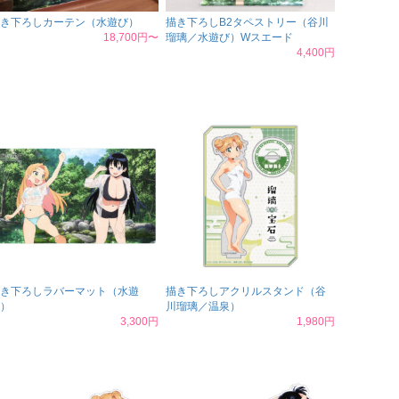
き下ろしカーテン（水遊び）
描き下ろしB2タペストリー（谷川
18,700円〜
瑠璃／水遊び）Wスエード
4,400円
き下ろしラバーマット（水遊
描き下ろしアクリルスタンド（谷
）
川瑠璃／温泉）
3,300円
1,980円