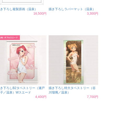
き下ろし複製原画（温泉）
描き下ろしラバーマット（温泉）
16,500円
3,300円
き下ろしB2タペストリー（瀬戸
描き下ろし特大タペストリー（谷
子／温泉）Wスエード
川瑠璃／温泉）
4,400円
7,700円