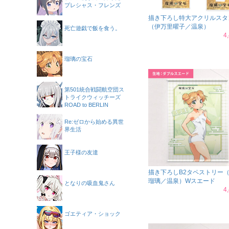
プレシャス・フレンズ
描き下ろし特大アクリルスタ
（伊万里曜子／温泉）
死亡遊戯で飯を食う。
4
瑠璃の宝石
第501統合戦闘航空団ス
トライクウィッチーズ
ROAD to BERLIN
Re:ゼロから始める異世
界生活
王子様の友達
描き下ろしB2タペストリー
瑠璃／温泉）Wスエード
となりの吸血鬼さん
4
ゴエティア・ショック