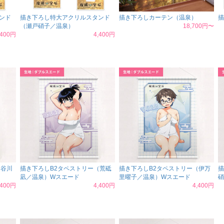
ンド
描き下ろし特大アクリルスタンド
描き下ろしカーテン（温泉）
描
（瀬戸硝子／温泉）
18,700円〜
,400円
4,400円
（谷川
描き下ろしB2タペストリー（荒砥
描き下ろしB2タペストリー（伊万
描
凪／温泉）Wスエード
里曜子／温泉）Wスエード
硝
,400円
4,400円
4,400円