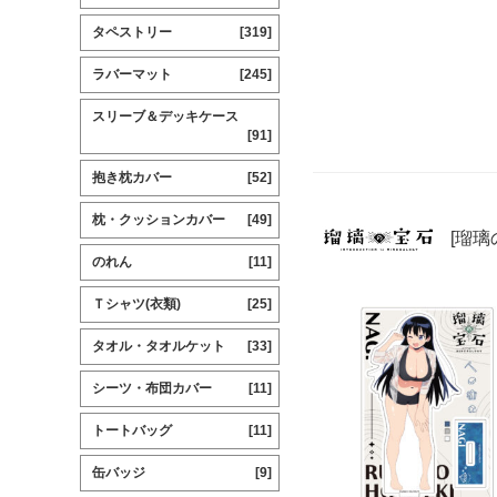
タペストリー
[319]
ラバーマット
[245]
スリーブ＆デッキケース
[91]
抱き枕カバー
[52]
枕・クッションカバー
[49]
[瑠璃
のれん
[11]
Ｔシャツ(衣類)
[25]
タオル・タオルケット
[33]
シーツ・布団カバー
[11]
トートバッグ
[11]
缶バッジ
[9]