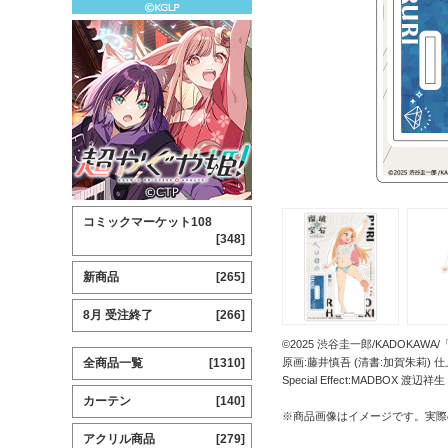
コミックマーケット108
[348]
新商品
[265]
8月 受注終了
[266]
©2025 渋谷圭一郎/KADOKA
全商品一覧
[1310]
原画:藤井慎吾 (清書:加賀朱莉) 仕上げ[
Special Effect:MADBOX 渡辺祥生
カーテン
[140]
※商品画像はイメージです。実際
アクリル商品
[279]