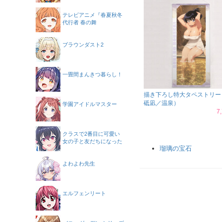
テレビアニメ『春夏秋冬
代行者 春の舞
ブラウンダスト2
一畳間まんきつ暮らし！
描き下ろし特大タペストリー
砥凪／温泉）
学園アイドルマスター
7
クラスで2番目に可愛い
女の子と友だちになった
瑠璃の宝石
よわよわ先生
エルフェンリート