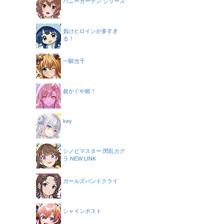
バニーガーデン シリーズ
負けヒロインが多すぎ
る！
一騎当千
超かぐや姫！
key
シノビマスター 閃乱カグ
ラ NEW LINK
ガールズバンドクライ
シャインポスト