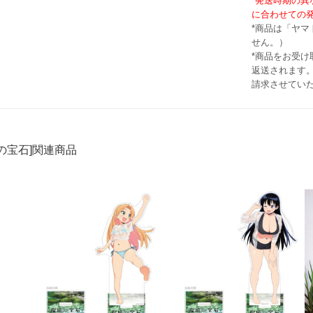
*発送時期の
に合わせての
*商品は「ヤ
せん。）
*商品をお受
返送されます。
請求させてい
の宝石]関連商品