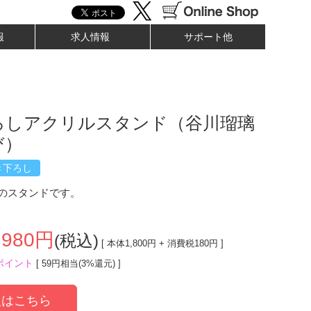
報
求人情報
サポート他
ろしアクリルスタンド（谷川瑠璃
び）
き下ろし
のスタンドです。
,980
円
(税込)
[ 本体
1,800
円 + 消費税
180
円 ]
ポイント
[ 59円相当(3%還元) ]
はこちら