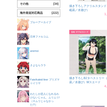
その他
[34]
描き下ろしアクリルスタンド
砥凪／水遊び）
海外発送対応商品
[222]
1
ブルーアーカイブ
日本ファルコム
anemoi
さよならララ
描き下ろしB2タペストリー
Fate/kaleid liner プリズマ
凪／水遊び）Wスエード
☆イリヤ
4
わたしが恋人になれるわ
けないじゃん、ムリムリ!
（※ムリじゃなかっ
た!?）