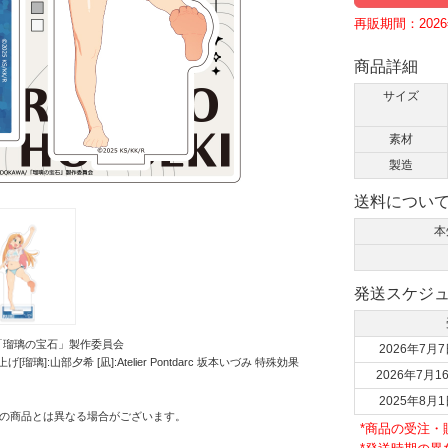
再販期間：2026年
商品詳細
サイズ
素材
製造
送料につい
本
発送スケジ
WA/「瑠璃の宝石」製作委員会
2026年7月7
瑠璃]:山部夕希 [凪]:Atelier Pontdarc 坂本いづみ 特殊効果
2026年7月1
2025年8月1
の商品とは異なる場合がございます。
*商品の受注