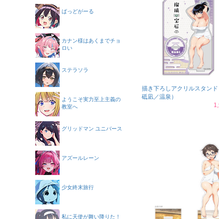
ばっどがーる
カナン様はあくまでチョ
ロい
ステラソラ
描き下ろしアクリルスタンド
砥凪／温泉）
ようこそ実力至上主義の
1
教室へ
グリッドマン ユニバース
アズールレーン
少女終末旅行
私に天使が舞い降りた！