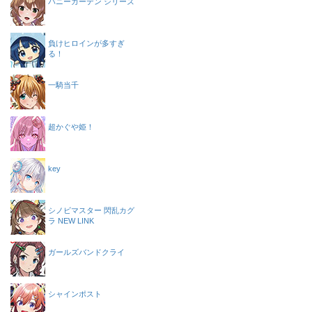
バニーガーデン シリーズ
負けヒロインが多すぎ
る！
一騎当千
超かぐや姫！
key
シノビマスター 閃乱カグ
ラ NEW LINK
ガールズバンドクライ
シャインポスト