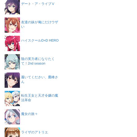
デート・ア・ライブⅤ
友達の妹が俺にだけウザ
い
ハイスクールD×D HERO
陰の実力者になりたく
て！2nd season
履いてください、鷹峰さ
ん
転生王女と天才令嬢の魔
法革命
魔女の旅々
ライザのアトリエ