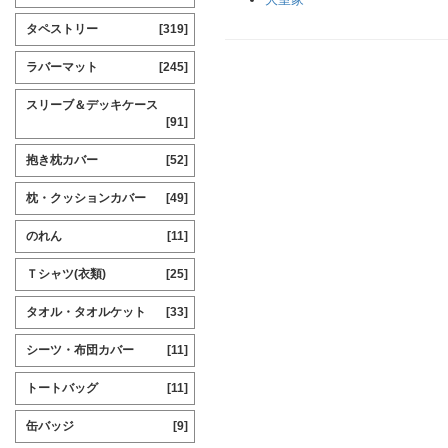
タペストリー
[319]
ラバーマット
[245]
スリーブ＆デッキケース
[91]
抱き枕カバー
[52]
枕・クッションカバー
[49]
のれん
[11]
Ｔシャツ(衣類)
[25]
タオル・タオルケット
[33]
シーツ・布団カバー
[11]
トートバッグ
[11]
缶バッジ
[9]