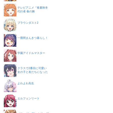
テレビアニメ『春夏秋冬
代行者 春の舞
ブラウンダスト2
一畳間まんきつ暮らし！
学園アイドルマスター
クラスで2番目に可愛い
女の子と友だちになった
よわよわ先生
エルフェンリート