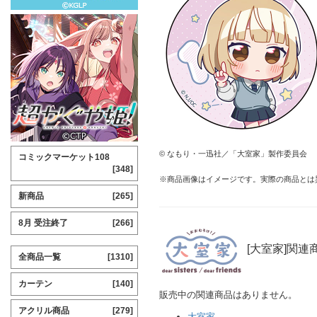
© なもり・一迅社／「大室家」製作委員会
コミックマーケット108
[348]
※商品画像はイメージです。実際の商品とは
新商品
[265]
8月 受注終了
[266]
[大室家]関連
全商品一覧
[1310]
カーテン
[140]
販売中の関連商品はありません。
アクリル商品
[279]
大室家