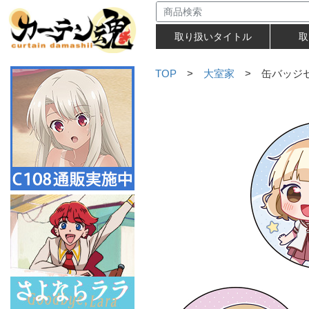
取り扱いタイトル
取
TOP
>
大室家
> 缶バッジ