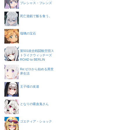
プレシャス・フレンズ
死亡遊戯で飯を食う。
瑠璃の宝石
第501統合戦闘航空団ス
トライクウィッチーズ
ROAD to BERLIN
Re:ゼロから始める異世
界生活
王子様の友達
となりの吸血鬼さん
ゴエティア・ショック