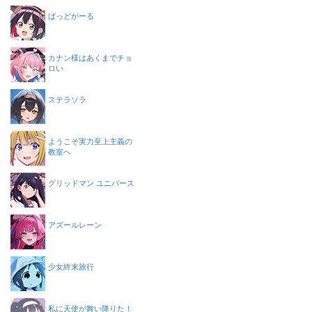
ばっどがーる
カナン様はあくまでチョ
ロい
ステラソラ
ようこそ実力至上主義の
教室へ
グリッドマン ユニバース
アズールレーン
少女終末旅行
私に天使が舞い降りた！