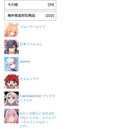
その他
[34]
海外発送対応商品
[222]
ブルーアーカイブ
日本ファルコム
anemoi
さよならララ
Fate/kaleid liner プリズマ
☆イリヤ
わたしが恋人になれるわ
けないじゃん、ムリムリ!
（※ムリじゃなかっ
た!?）