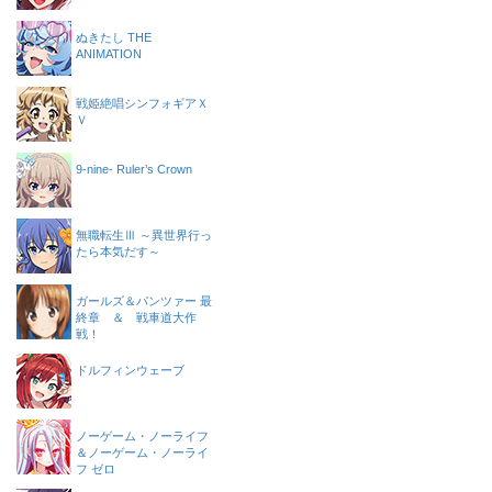
ぬきたし THE
ANIMATION
戦姫絶唱シンフォギアＸ
Ｖ
9-nine- Ruler’s Crown
無職転生Ⅲ ～異世界行っ
たら本気だす～
ガールズ＆パンツァー 最
終章 ＆ 戦車道大作
戦！
ドルフィンウェーブ
ノーゲーム・ノーライフ
＆ノーゲーム・ノーライ
フ ゼロ