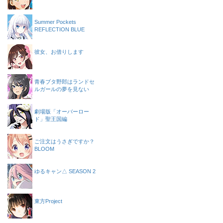
Summer Pockets
REFLECTION BLUE
彼女、お借りします
青春ブタ野郎はランドセ
ルガールの夢を見ない
劇場版「オーバーロー
ド」聖王国編
ご注文はうさぎですか？
BLOOM
ゆるキャン△ SEASON 2
東方Project