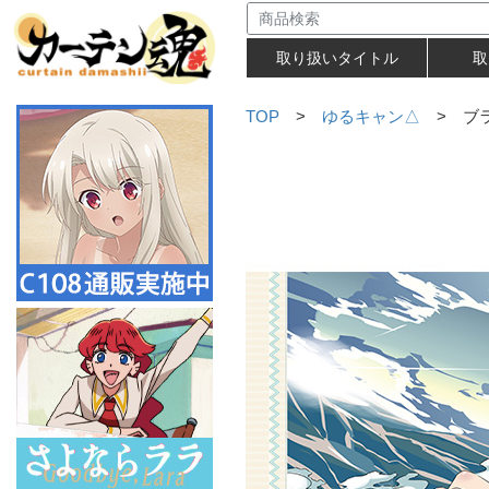
取り扱いタイトル
取
TOP
>
ゆるキャン△
> ブラ