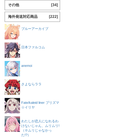
その他
[34]
海外発送対応商品
[222]
ブルーアーカイブ
日本ファルコム
anemoi
さよならララ
Fate/kaleid liner プリズマ
☆イリヤ
わたしが恋人になれるわ
けないじゃん、ムリムリ!
（※ムリじゃなかっ
た!?）