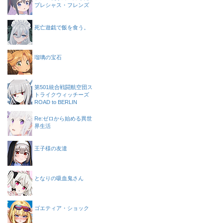
プレシャス・フレンズ
死亡遊戯で飯を食う。
瑠璃の宝石
第501統合戦闘航空団ス
トライクウィッチーズ
ROAD to BERLIN
Re:ゼロから始める異世
界生活
王子様の友達
となりの吸血鬼さん
ゴエティア・ショック