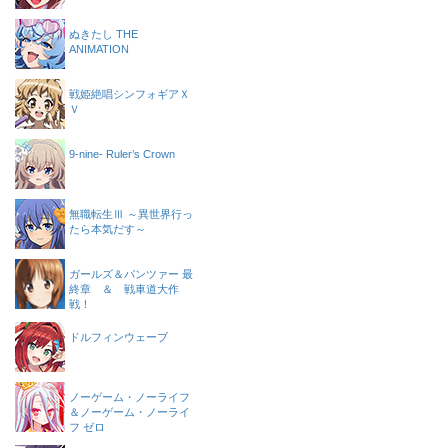
ぬきたし THE
ANIMATION
戦姫絶唱シンフォギアＸ
Ｖ
9-nine- Ruler’s Crown
無職転生Ⅲ ～異世界行っ
たら本気だす～
ガールズ＆パンツァー 最
終章 ＆ 戦車道大作
戦！
ドルフィンウェーブ
ノーゲーム・ノーライフ
＆ノーゲーム・ノーライ
フ ゼロ