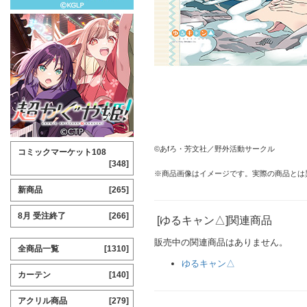
©あfろ・芳文社／野外活動サークル
コミックマーケット108
[348]
※商品画像はイメージです。実際の商品とは
新商品
[265]
8月 受注終了
[266]
[ゆるキャン△]関連商品
販売中の関連商品はありません。
全商品一覧
[1310]
ゆるキャン△
カーテン
[140]
アクリル商品
[279]