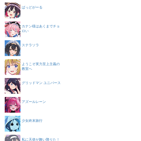
ばっどがーる
カナン様はあくまでチョ
ロい
ステラソラ
ようこそ実力至上主義の
教室へ
グリッドマン ユニバース
アズールレーン
少女終末旅行
私に天使が舞い降りた！