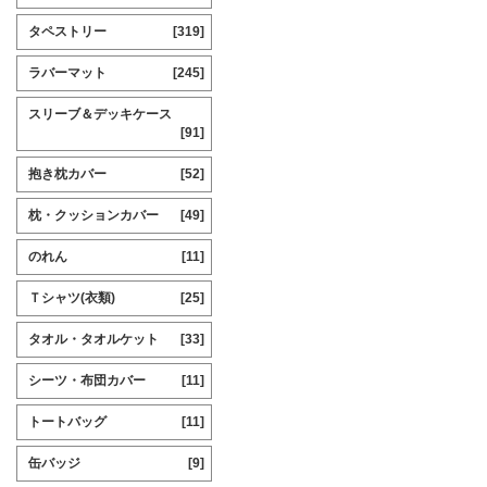
タペストリー
[319]
ラバーマット
[245]
スリーブ＆デッキケース
[91]
抱き枕カバー
[52]
枕・クッションカバー
[49]
のれん
[11]
Ｔシャツ(衣類)
[25]
タオル・タオルケット
[33]
シーツ・布団カバー
[11]
トートバッグ
[11]
缶バッジ
[9]