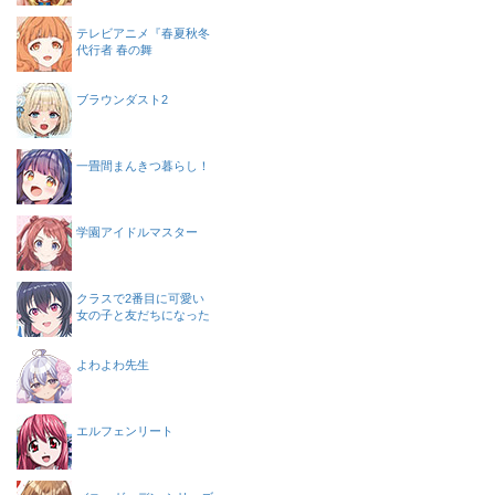
テレビアニメ『春夏秋冬
代行者 春の舞
ブラウンダスト2
一畳間まんきつ暮らし！
学園アイドルマスター
クラスで2番目に可愛い
女の子と友だちになった
よわよわ先生
エルフェンリート