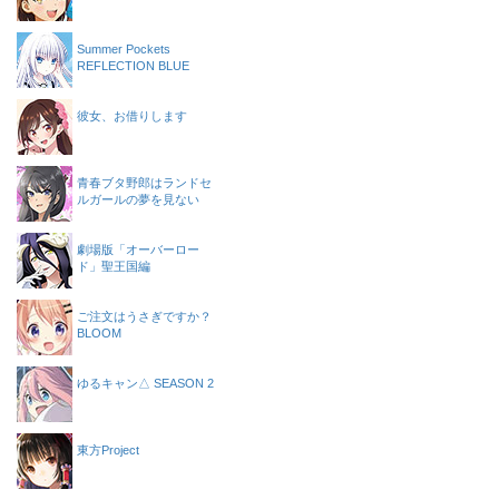
Summer Pockets
REFLECTION BLUE
彼女、お借りします
青春ブタ野郎はランドセ
ルガールの夢を見ない
劇場版「オーバーロー
ド」聖王国編
ご注文はうさぎですか？
BLOOM
ゆるキャン△ SEASON 2
東方Project