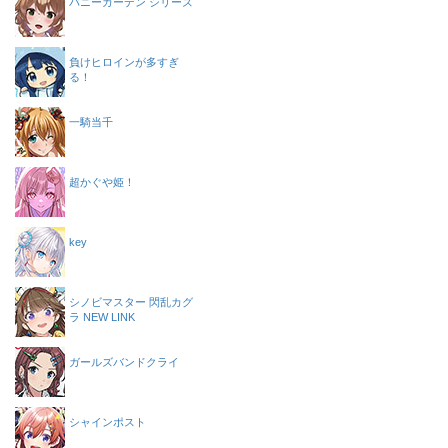
バニーガーデン シリーズ
負けヒロインが多すぎ
る！
一騎当千
超かぐや姫！
key
シノビマスター 閃乱カグ
ラ NEW LINK
ガールズバンドクライ
シャインポスト