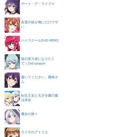
デート・ア・ライブⅤ
友達の妹が俺にだけウザ
い
ハイスクールD×D HERO
陰の実力者になりたく
て！2nd season
履いてください、鷹峰さ
ん
転生王女と天才令嬢の魔
法革命
魔女の旅々
ライザのアトリエ