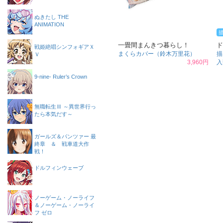
ぬきたし THE
ANIMATION
一畳間まんきつ暮らし！
ド
戦姫絶唱シンフォギアＸ
まくらカバー（鈴木万里花）
描
Ｖ
3,960円
入
9-nine- Ruler’s Crown
無職転生Ⅲ ～異世界行っ
たら本気だす～
ガールズ＆パンツァー 最
終章 ＆ 戦車道大作
戦！
ドルフィンウェーブ
ノーゲーム・ノーライフ
＆ノーゲーム・ノーライ
フ ゼロ