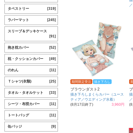
描
／
タペストリー
[319]
ラバーマット
[245]
スリーブ＆デッキケース
[91]
抱き枕カバー
[52]
枕・クッションカバー
[49]
のれん
[11]
Ｔシャツ(衣類)
[25]
期間限定受注
描き下ろし
ブラウンダスト2
ブ
タオル・タオルケット
[33]
描き下ろしまくらカバー（ユース
描
ティア／ウエディング水着）
／
シーツ・布団カバー
[11]
(8月17日終了)
3,960円
(
トートバッグ
[11]
缶バッジ
[9]