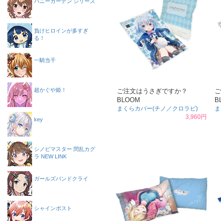
バニーガーデン シリーズ
負けヒロインが多すぎ
る！
一騎当千
超かぐや姫！
ご注文はうさぎですか？
ご
BLOOM
B
まくらカバー(チノ／クロラビ)
ま
3,960円
key
シノビマスター 閃乱カグ
ラ NEW LINK
ガールズバンドクライ
シャインポスト