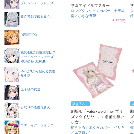
プレシャス・フレンズ
学園アイドルマスター
学
ロングクッションカバー（十王星
ロ
南／小さな野望）
鈴
死亡遊戯で飯を食う。
5,500円
瑠璃の宝石
第501統合戦闘航空団ス
トライクウィッチーズ
ROAD to BERLIN
Re:ゼロから始める異世
界生活
王子様の友達
描き下ろし
となりの吸血鬼さん
劇場版「Fate/kaleid liner プリ
劇
ズマ☆イリヤ Licht 名前の無い
ズ
少女」
少
ゴエティア・ショック
描き下ろしまくらカバー（イリヤ
描
／エプロン）
エ