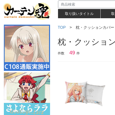
取り扱いタイトル
取
TOP
> 枕・クッションカバー
枕・クッショ
49
件数
件