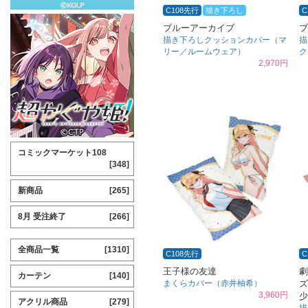
C108先行
描き下ろし
C
ブルーアーカイブ
ブ
描き下ろしクッションカバー（マ
描
リー／ルームウェア）
ク
2,970円
コミックマーケット108
[348]
新商品
[265]
8月 受注終了
[266]
全商品一覧
[1310]
C108先行
C
王子様の友達
劇
カーテン
[140]
まくらカバー（赤井柚希）
ズ
3,960円
少
アクリル商品
[279]