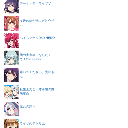
デート・ア・ライブⅤ
友達の妹が俺にだけウザ
い
ハイスクールD×D HERO
陰の実力者になりたく
て！2nd season
履いてください、鷹峰さ
ん
転生王女と天才令嬢の魔
法革命
魔女の旅々
ライザのアトリエ