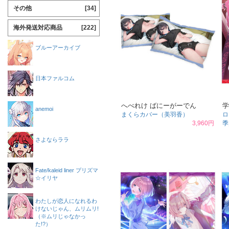
その他
[34]
海外発送対応商品
[222]
ブルーアーカイブ
日本ファルコム
へべれけ ばにーがーでん
学
anemoi
まくらカバー（美羽香）
ロ
3,960円
季
さよならララ
Fate/kaleid liner プリズマ
☆イリヤ
わたしが恋人になれるわ
けないじゃん、ムリムリ!
（※ムリじゃなかっ
た!?）