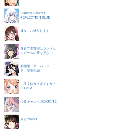
Summer Pockets
REFLECTION BLUE
彼女、お借りします
青春ブタ野郎はランドセ
ルガールの夢を見ない
劇場版「オーバーロー
ド」聖王国編
ご注文はうさぎですか？
BLOOM
ゆるキャン△ SEASON 2
東方Project