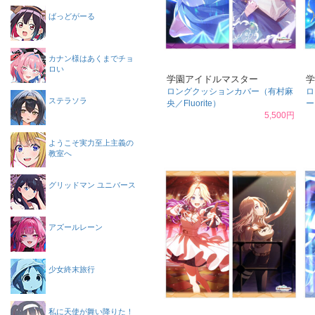
ばっどがーる
カナン様はあくまでチョ
ロい
学園アイドルマスター
学
ロングクッションカバー（有村麻
ロ
ステラソラ
央／Fluorite）
ー
5,500円
ようこそ実力至上主義の
教室へ
グリッドマン ユニバース
アズールレーン
少女終末旅行
私に天使が舞い降りた！