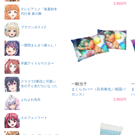
3,960円
テレビアニメ『春夏秋冬
代行者 春の舞
ブラウンダスト2
一畳間まんきつ暮らし！
学園アイドルマスター
クラスで2番目に可愛い
一騎当千
一
女の子と友だちになった
まくらカバー（呂布奉先／南国バ
ま
カンス）
ハ
3,960円
よわよわ先生
エルフェンリート