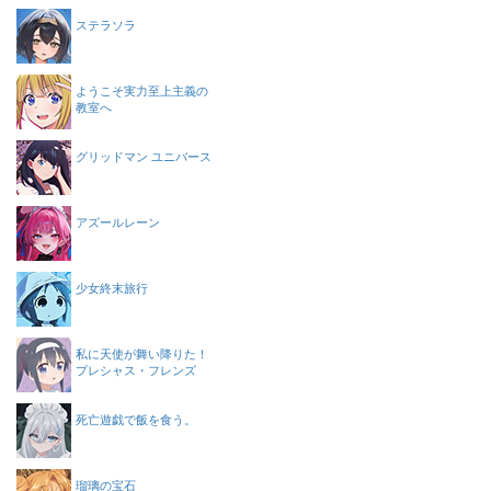
ステラソラ
ようこそ実力至上主義の
教室へ
グリッドマン ユニバース
アズールレーン
少女終末旅行
私に天使が舞い降りた！
プレシャス・フレンズ
死亡遊戯で飯を食う。
瑠璃の宝石