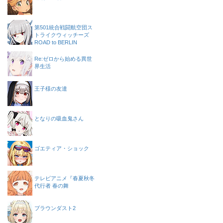
第501統合戦闘航空団ス
トライクウィッチーズ
ROAD to BERLIN
Re:ゼロから始める異世
界生活
王子様の友達
となりの吸血鬼さん
ゴエティア・ショック
テレビアニメ『春夏秋冬
代行者 春の舞
ブラウンダスト2