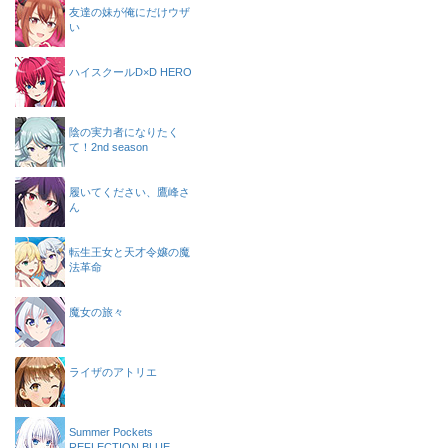
友達の妹が俺にだけウザ
い
ハイスクールD×D HERO
陰の実力者になりたく
て！2nd season
履いてください、鷹峰さ
ん
転生王女と天才令嬢の魔
法革命
魔女の旅々
ライザのアトリエ
Summer Pockets
REFLECTION BLUE