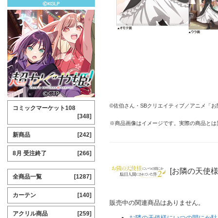
©佐伯さん・SBクリエイティブ／アニメ「
コミックマーケット108
[348]
※商品画像はイメージです。実際の商品とは
新商品
[242]
8月 受注終了
[266]
[お隣の天使
全商品一覧
[1287]
カーテン
[140]
販売中の関連商品はありません。
アクリル商品
[259]
お隣の天使様にいつの間にか駄