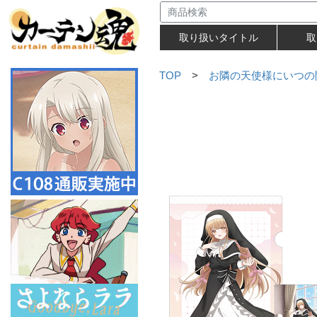
取り扱いタイトル
取
TOP
>
お隣の天使様にいつの