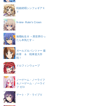
戦姫絶唱シンフォギアＸ
Ｖ
9-nine- Ruler’s Crown
無職転生Ⅲ ～異世界行っ
たら本気だす～
ガールズ＆パンツァー 最
終章 ＆ 戦車道大作
戦！
ドルフィンウェーブ
ノーゲーム・ノーライフ
＆ノーゲーム・ノーライ
フ ゼロ
デート・ア・ライブⅤ