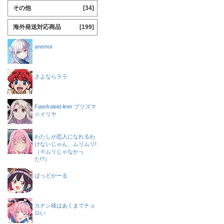
その他
[34]
海外発送対応商品
[199]
anemoi
さよならララ
Fate/kaleid liner プリズマ
☆イリヤ
わたしが恋人になれるわ
けないじゃん、ムリムリ!
（※ムリじゃなかっ
た!?）
ばっどがーる
カナン様はあくまでチョ
ロい