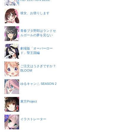
彼女、お借りします
青春ブタ野郎はランドセ
ルガールの夢を見ない
劇場版「オーバーロー
ド」聖王国編
ご注文はうさぎですか？
BLOOM
ゆるキャン△ SEASON 2
東方Project
イラストレーター