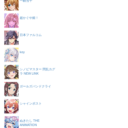
一騎当千
超かぐや姫！
日本ファルコム
key
シノビマスター 閃乱カグ
ラ NEW LINK
ガールズバンドクライ
シャインポスト
ぬきたし THE
ANIMATION