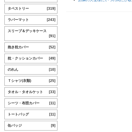
タペストリー
[319]
ラバーマット
[243]
スリーブ＆デッキケース
[91]
抱き枕カバー
[52]
枕・クッションカバー
[49]
のれん
[10]
Ｔシャツ(衣類)
[25]
タオル・タオルケット
[33]
シーツ・布団カバー
[11]
トートバッグ
[11]
缶バッジ
[9]