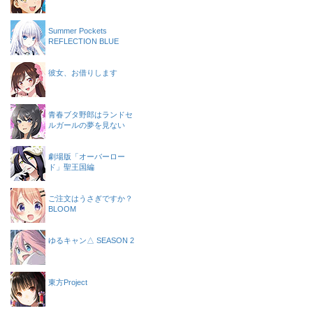
Summer Pockets
REFLECTION BLUE
彼女、お借りします
青春ブタ野郎はランドセ
ルガールの夢を見ない
劇場版「オーバーロー
ド」聖王国編
ご注文はうさぎですか？
BLOOM
ゆるキャン△ SEASON 2
東方Project