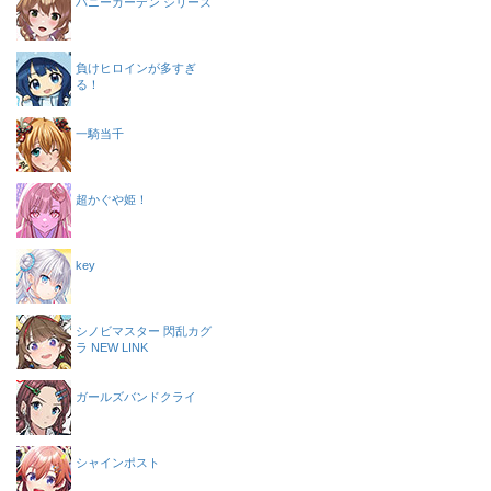
バニーガーデン シリーズ
負けヒロインが多すぎ
る！
一騎当千
超かぐや姫！
key
シノビマスター 閃乱カグ
ラ NEW LINK
ガールズバンドクライ
シャインポスト