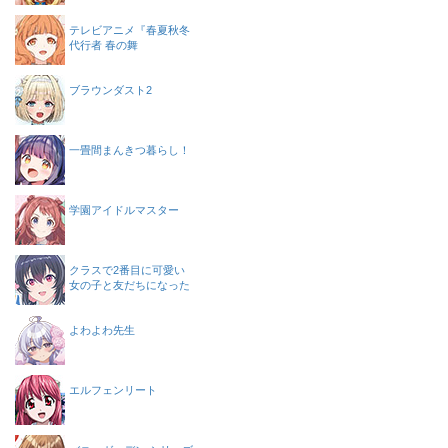
テレビアニメ『春夏秋冬
代行者 春の舞
ブラウンダスト2
一畳間まんきつ暮らし！
学園アイドルマスター
クラスで2番目に可愛い
女の子と友だちになった
よわよわ先生
エルフェンリート