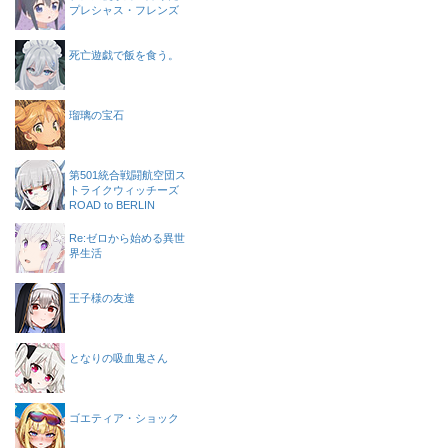
プレシャス・フレンズ
死亡遊戯で飯を食う。
瑠璃の宝石
第501統合戦闘航空団ス
トライクウィッチーズ
ROAD to BERLIN
Re:ゼロから始める異世
界生活
王子様の友達
となりの吸血鬼さん
ゴエティア・ショック