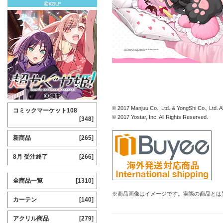
© 2017 Manjuu Co., Ltd. & YongShi Co., Ltd. A
コミックマーケット108
© 2017 Yostar, Inc. All Rights Reserved.
[348]
新商品
[265]
8月 受注終了
[266]
全商品一覧
[1310]
※商品画像はイメージです。実際の商品とは
カーテン
[140]
アクリル商品
[279]