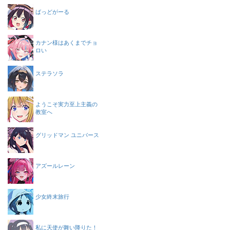
ばっどがーる
カナン様はあくまでチョ
ロい
ステラソラ
ようこそ実力至上主義の
教室へ
グリッドマン ユニバース
アズールレーン
少女終末旅行
私に天使が舞い降りた！