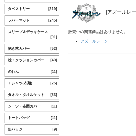
タペストリー
[319]
[アズールレー
ラバーマット
[245]
販売中の関連商品はありません。
スリーブ＆デッキケース
[91]
アズールレーン
抱き枕カバー
[52]
枕・クッションカバー
[49]
のれん
[11]
Ｔシャツ(衣類)
[25]
タオル・タオルケット
[33]
シーツ・布団カバー
[11]
トートバッグ
[11]
缶バッジ
[9]