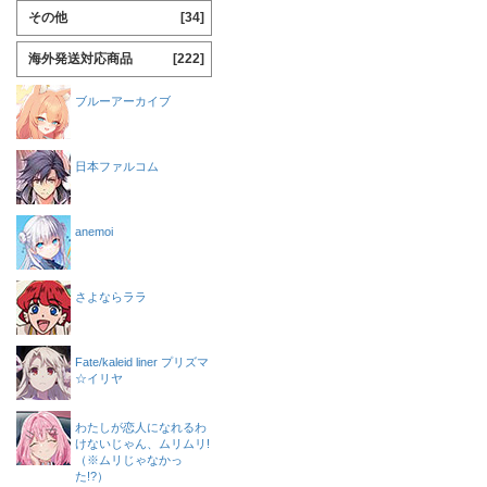
その他
[34]
海外発送対応商品
[222]
ブルーアーカイブ
日本ファルコム
anemoi
さよならララ
Fate/kaleid liner プリズマ
☆イリヤ
わたしが恋人になれるわ
けないじゃん、ムリムリ!
（※ムリじゃなかっ
た!?）