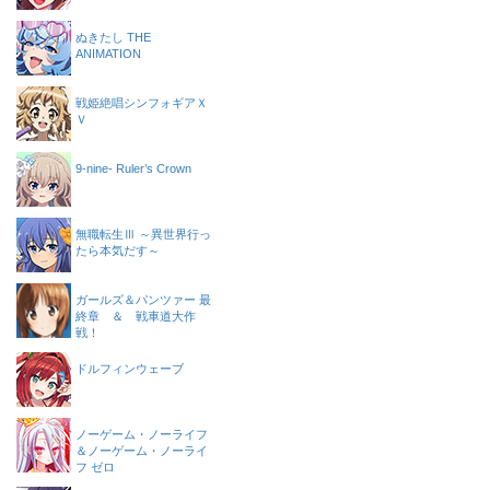
ぬきたし THE
ANIMATION
戦姫絶唱シンフォギアＸ
Ｖ
9-nine- Ruler’s Crown
無職転生Ⅲ ～異世界行っ
たら本気だす～
ガールズ＆パンツァー 最
終章 ＆ 戦車道大作
戦！
ドルフィンウェーブ
ノーゲーム・ノーライフ
＆ノーゲーム・ノーライ
フ ゼロ