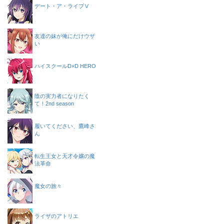
デート・ア・ライブⅤ
友達の妹が俺にだけウザ
い
ハイスクールD×D HERO
陰の実力者になりたく
て！2nd season
履いてください、鷹峰さ
ん
転生王女と天才令嬢の魔
法革命
魔女の旅々
ライザのアトリエ