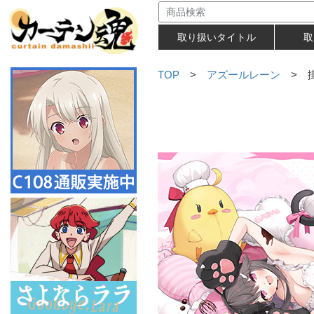
取り扱いタイトル
取
TOP
>
アズールレーン
> 掛