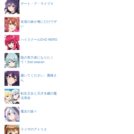
デート・ア・ライブⅤ
友達の妹が俺にだけウザ
い
ハイスクールD×D HERO
陰の実力者になりたく
て！2nd season
履いてください、鷹峰さ
ん
転生王女と天才令嬢の魔
法革命
魔女の旅々
ライザのアトリエ