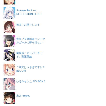
Summer Pockets
REFLECTION BLUE
彼女、お借りします
青春ブタ野郎はランドセ
ルガールの夢を見ない
劇場版「オーバーロー
ド」聖王国編
ご注文はうさぎですか？
BLOOM
ゆるキャン△ SEASON 2
東方Project