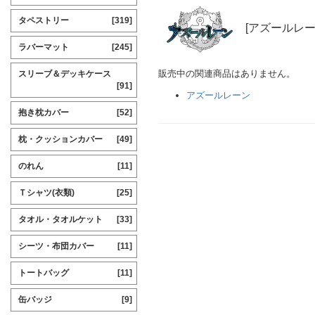
タペストリー
[319]
[アズールレー
ラバーマット
[245]
販売中の関連商品はありません。
スリーブ＆デッキケース
[91]
アズールレーン
抱き枕カバー
[52]
枕・クッションカバー
[49]
のれん
[11]
Ｔシャツ(衣類)
[25]
タオル・タオルケット
[33]
シーツ・布団カバー
[11]
トートバッグ
[11]
缶バッジ
[9]