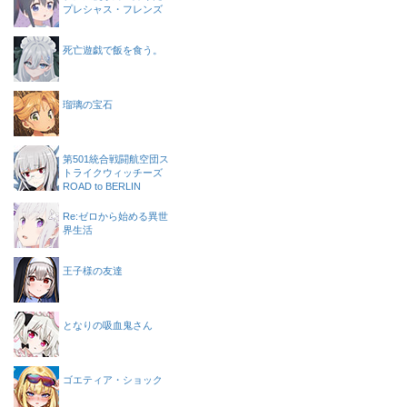
プレシャス・フレンズ
死亡遊戯で飯を食う。
瑠璃の宝石
第501統合戦闘航空団ス
トライクウィッチーズ
ROAD to BERLIN
Re:ゼロから始める異世
界生活
王子様の友達
となりの吸血鬼さん
ゴエティア・ショック