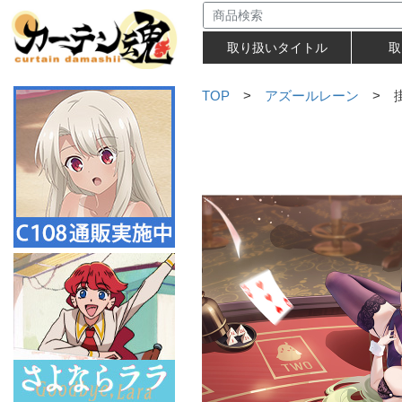
取り扱いタイトル
取
TOP
>
アズールレーン
> 掛