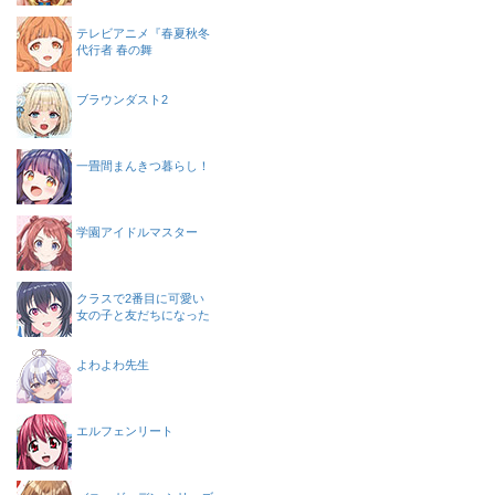
テレビアニメ『春夏秋冬
代行者 春の舞
ブラウンダスト2
一畳間まんきつ暮らし！
学園アイドルマスター
クラスで2番目に可愛い
女の子と友だちになった
よわよわ先生
エルフェンリート