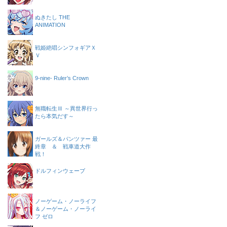
ぬきたし THE
ANIMATION
戦姫絶唱シンフォギアＸ
Ｖ
9-nine- Ruler’s Crown
無職転生Ⅲ ～異世界行っ
たら本気だす～
ガールズ＆パンツァー 最
終章 ＆ 戦車道大作
戦！
ドルフィンウェーブ
ノーゲーム・ノーライフ
＆ノーゲーム・ノーライ
フ ゼロ