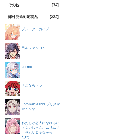
その他
[34]
海外発送対応商品
[222]
ブルーアーカイブ
日本ファルコム
anemoi
さよならララ
Fate/kaleid liner プリズマ
☆イリヤ
わたしが恋人になれるわ
けないじゃん、ムリムリ!
（※ムリじゃなかっ
た!?）