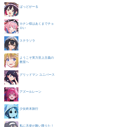
ばっどがーる
カナン様はあくまでチョ
ロい
ステラソラ
ようこそ実力至上主義の
教室へ
グリッドマン ユニバース
アズールレーン
少女終末旅行
私に天使が舞い降りた！