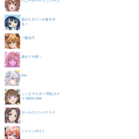
バニーガーデン シリーズ
負けヒロインが多すぎ
る！
一騎当千
超かぐや姫！
key
シノビマスター 閃乱カグ
ラ NEW LINK
ガールズバンドクライ
シャインポスト