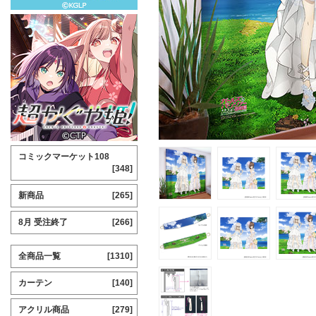
コミックマーケット108
[348]
新商品
[265]
8月 受注終了
[266]
全商品一覧
[1310]
カーテン
[140]
アクリル商品
[279]