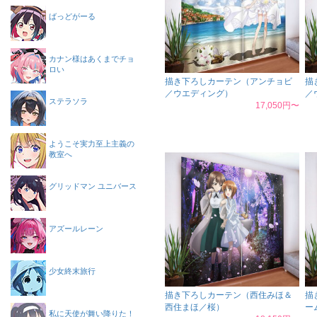
ばっどがーる
カナン様はあくまでチョ
ロい
描き下ろしカーテン（アンチョビ
描
／ウエディング）
／
ステラソラ
17,050円〜
ようこそ実力至上主義の
教室へ
グリッドマン ユニバース
アズールレーン
少女終末旅行
描き下ろしカーテン（西住みほ＆
描
西住まほ／桜）
ー
私に天使が舞い降りた！