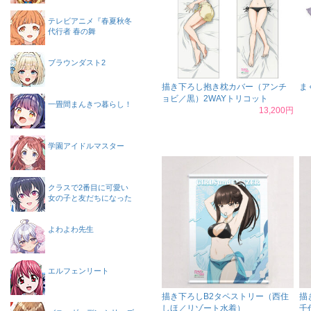
テレビアニメ『春夏秋冬
代行者 春の舞
ブラウンダスト2
描き下ろし抱き枕カバー（アンチ
ま
ョビ／黒）2WAYトリコット
一畳間まんきつ暮らし！
13,200円
学園アイドルマスター
クラスで2番目に可愛い
女の子と友だちになった
よわよわ先生
エルフェンリート
描き下ろしB2タペストリー（西住
描
しほ／リゾート水着）
千