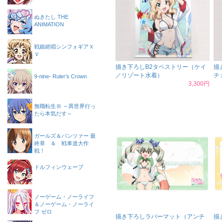
ぬきたし THE
ANIMATION
戦姫絶唱シンフォギアＸ
Ｖ
描き下ろしB2タペストリー（ケイ
描
／リゾート水着）
チ
9-nine- Ruler’s Crown
3,300円
無職転生Ⅲ ～異世界行っ
たら本気だす～
ガールズ＆パンツァー 最
終章 ＆ 戦車道大作
戦！
ドルフィンウェーブ
ノーゲーム・ノーライフ
＆ノーゲーム・ノーライ
フ ゼロ
描き下ろしラバーマット（アンチ
描