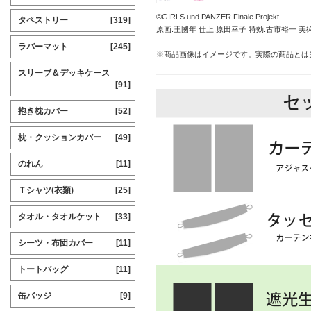
©GIRLS und PANZER Finale Projekt
タペストリー
[319]
原画:王國年 仕上:原田幸子 特効:古市裕一 
ラバーマット
[245]
※商品画像はイメージです。実際の商品とは
スリーブ＆デッキケース
[91]
抱き枕カバー
[52]
枕・クッションカバー
[49]
のれん
[11]
Ｔシャツ(衣類)
[25]
タオル・タオルケット
[33]
シーツ・布団カバー
[11]
トートバッグ
[11]
缶バッジ
[9]