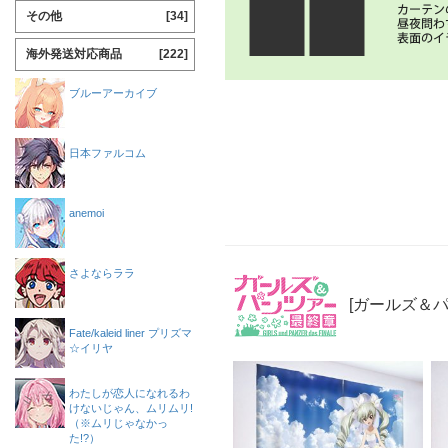
その他
[34]
海外発送対応商品
[222]
ブルーアーカイブ
日本ファルコム
anemoi
さよならララ
[ガールズ＆パ
Fate/kaleid liner プリズマ
☆イリヤ
わたしが恋人になれるわ
けないじゃん、ムリムリ!
（※ムリじゃなかっ
た!?）