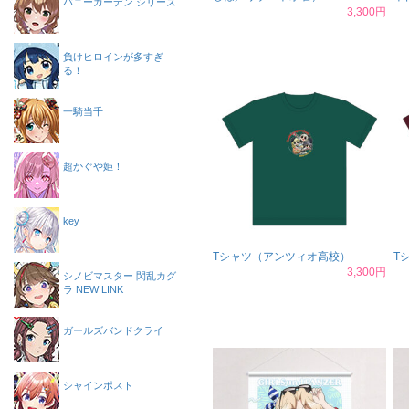
バニーガーデン シリーズ
3,300円
負けヒロインが多すぎ
る！
一騎当千
超かぐや姫！
key
Tシャツ（アンツィオ高校）
T
3,300円
シノビマスター 閃乱カグ
ラ NEW LINK
ガールズバンドクライ
シャインポスト