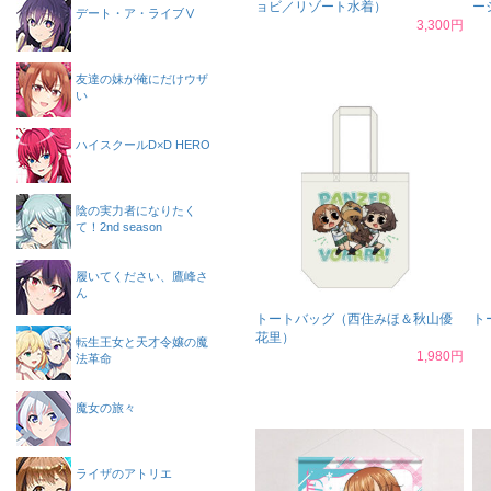
ョビ／リゾート水着）
ー
デート・ア・ライブⅤ
3,300円
友達の妹が俺にだけウザ
い
ハイスクールD×D HERO
陰の実力者になりたく
て！2nd season
履いてください、鷹峰さ
ん
トートバッグ（西住みほ＆秋山優
ト
花里）
転生王女と天才令嬢の魔
1,980円
法革命
魔女の旅々
ライザのアトリエ