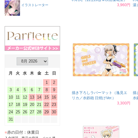
3,960円
湯
イラストレーター
月
火
水
木
金
土
日
1
2
3
4
5
6
7
8
9
描き下ろしラバーマット（逸見エ
描
10
11
12
13
14
15
16
リカ／水鉄砲 日焼けVer.）
水
3,300円
17
18
19
20
21
22
23
24
25
26
27
28
29
30
31
■
赤の日付：休業日