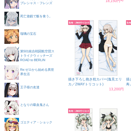
18,150円〜
プレシャス・フレンズ
死亡遊戯で飯を食う。
瑠璃の宝石
第501統合戦闘航空団ス
トライクウィッチーズ
ROAD to BERLIN
Re:ゼロから始める異世
界生活
描き下ろし抱き枕カバー(逸見エリ
描
カ／2WAYトリコット)
寿
王子様の友達
13,200円
となりの吸血鬼さん
ゴエティア・ショック