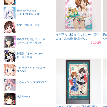
Summer Pockets
REFLECTION BLUE
彼女、お借りします
描き下ろしB2タペストリー（西住
描
みほ／水鉄砲 日焼けVer.）
ジ
青春ブタ野郎はランドセ
3,300円
ルガールの夢を見ない
劇場版「オーバーロー
ド」聖王国編
ご注文はうさぎですか？
BLOOM
ゆるキャン△ SEASON 2
東方Project
のれん（西住みほ＆秋山優花里）
の