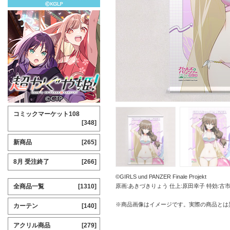
コミックマーケット108
[348]
新商品
[265]
8月 受注終了
[266]
©GIRLS und PANZER Finale Projekt
全商品一覧
[1310]
原画:あきづきりょう 仕上:原田幸子 特効:古
※商品画像はイメージです。実際の商品とは
カーテン
[140]
アクリル商品
[279]