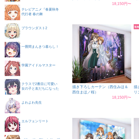
18,150円〜
テレビアニメ『春夏秋冬
代行者 春の舞
ブラウンダスト2
一畳間まんきつ暮らし！
学園アイドルマスター
クラスで2番目に可愛い
描き下ろしカーテン（西住みほ＆
描
女の子と友だちになった
西住まほ／桜）
リ
18,150円〜
よわよわ先生
エルフェンリート