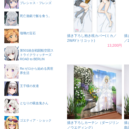
プレシャス・フレンズ
死亡遊戯で飯を食う。
瑠璃の宝石
描き下ろし抱き枕カバー(ミカ／
描
2WAYトリコット)
／
13,200円
第501統合戦闘航空団ス
トライクウィッチーズ
ROAD to BERLIN
Re:ゼロから始める異世
界生活
王子様の友達
となりの吸血鬼さん
ゴエティア・ショック
描き下ろしカーテン（ダージリン
描
／ウエディング）
島