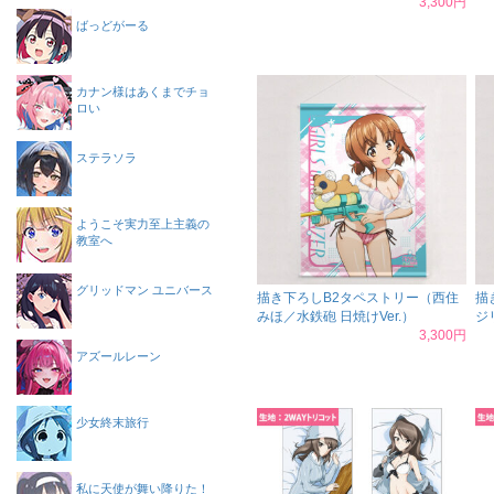
3,300円
ばっどがーる
カナン様はあくまでチョ
ロい
ステラソラ
ようこそ実力至上主義の
教室へ
グリッドマン ユニバース
描き下ろしB2タペストリー（西住
描
みほ／水鉄砲 日焼けVer.）
ジ
3,300円
アズールレーン
少女終末旅行
私に天使が舞い降りた！