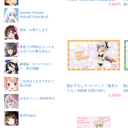
3,960円
湯
Summer Pockets
REFLECTION BLUE
彼女、お借りします
青春ブタ野郎はランドセ
ルガールの夢を見ない
劇場版「オーバーロー
ド」聖王国編
ご注文はうさぎですか？
BLOOM
描き下ろしラバーマット（逸見エ
描
リカ／水鉄砲 日焼けVer.）
水
3,300円
ゆるキャン△ SEASON 2
東方Project