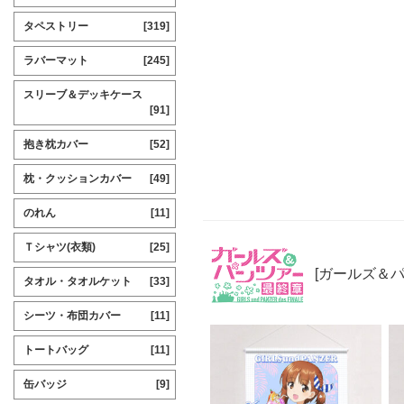
タペストリー
[319]
ラバーマット
[245]
スリーブ＆デッキケース
[91]
抱き枕カバー
[52]
枕・クッションカバー
[49]
のれん
[11]
Ｔシャツ(衣類)
[25]
[ガールズ＆パ
タオル・タオルケット
[33]
シーツ・布団カバー
[11]
トートバッグ
[11]
缶バッジ
[9]