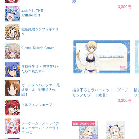
校）
3,300円
ぬきたし THE
ANIMATION
戦姫絶唱シンフォギアＸ
Ｖ
9-nine- Ruler’s Crown
無職転生Ⅲ ～異世界行っ
たら本気だす～
ガールズ＆パンツァー 最
終章 ＆ 戦車道大作
描き下ろしラバーマット（ダージ
描
戦！
リン／リゾート水着）
リ
3,300円
ドルフィンウェーブ
ノーゲーム・ノーライフ
＆ノーゲーム・ノーライ
フ ゼロ