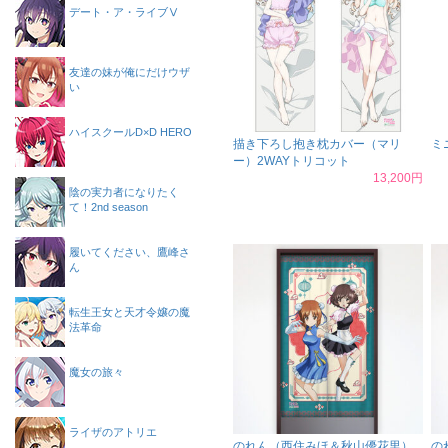
デート・ア・ライブⅤ
友達の妹が俺にだけウザ
い
ハイスクールD×D HERO
描き下ろし抱き枕カバー（マリ
ミ
ー）2WAYトリコット
13,200円
陰の実力者になりたく
て！2nd season
履いてください、鷹峰さ
ん
転生王女と天才令嬢の魔
法革命
魔女の旅々
ライザのアトリエ
のれん（西住みほ＆秋山優花里）
の