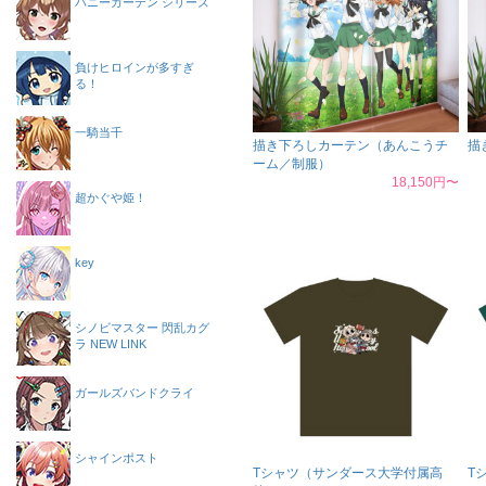
バニーガーデン シリーズ
負けヒロインが多すぎ
る！
一騎当千
描き下ろしカーテン（あんこうチ
描
ーム／制服）
18,150円〜
超かぐや姫！
key
シノビマスター 閃乱カグ
ラ NEW LINK
ガールズバンドクライ
シャインポスト
Tシャツ（サンダース大学付属高
T