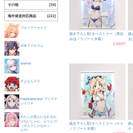
その他
[34]
海外発送対応商品
[222]
ブルーアーカイブ
描き下ろしB2タペストリー（西住
描
みほ／リゾート水着）
ま
3,300円
日本ファルコム
anemoi
さよならララ
Fate/kaleid liner プリズマ
☆イリヤ
わたしが恋人になれるわ
けないじゃん、ムリムリ!
描き下ろしB2タペストリー（ケイ
描
（※ムリじゃなかっ
／リゾート水着）
チ
た!?）