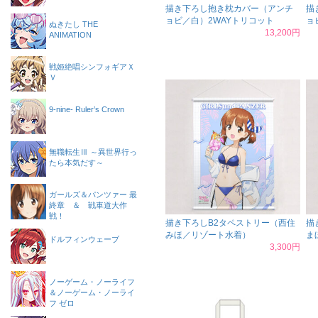
描き下ろし抱き枕カバー（アンチ
描
ョビ／白）2WAYトリコット
ョ
ぬきたし THE
13,200円
ANIMATION
戦姫絶唱シンフォギアＸ
Ｖ
9-nine- Ruler’s Crown
無職転生Ⅲ ～異世界行っ
たら本気だす～
ガールズ＆パンツァー 最
終章 ＆ 戦車道大作
戦！
描き下ろしB2タペストリー（西住
描
みほ／リゾート水着）
ま
ドルフィンウェーブ
3,300円
ノーゲーム・ノーライフ
＆ノーゲーム・ノーライ
フ ゼロ