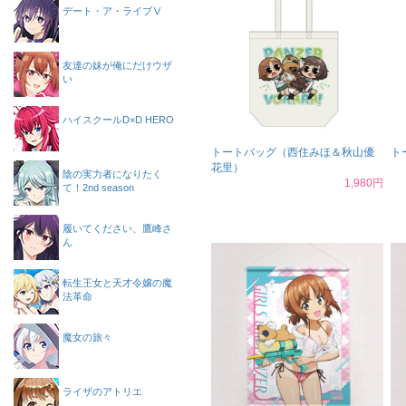
デート・ア・ライブⅤ
友達の妹が俺にだけウザ
い
ハイスクールD×D HERO
トートバッグ（西住みほ＆秋山優
ト
花里）
陰の実力者になりたく
1,980円
て！2nd season
履いてください、鷹峰さ
ん
転生王女と天才令嬢の魔
法革命
魔女の旅々
ライザのアトリエ