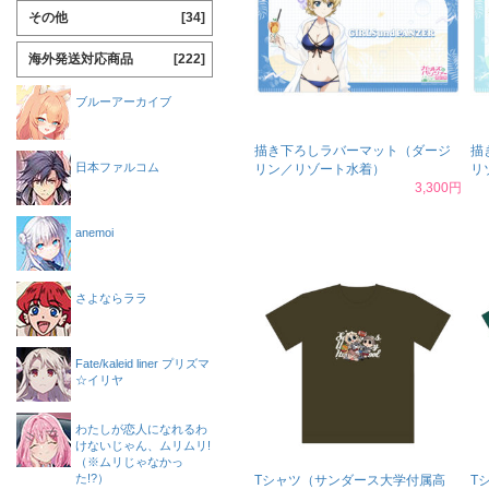
その他
[34]
海外発送対応商品
[222]
ブルーアーカイブ
描き下ろしラバーマット（ダージ
描
日本ファルコム
リン／リゾート水着）
リ
3,300円
anemoi
さよならララ
Fate/kaleid liner プリズマ
☆イリヤ
わたしが恋人になれるわ
けないじゃん、ムリムリ!
（※ムリじゃなかっ
た!?）
Tシャツ（サンダース大学付属高
T