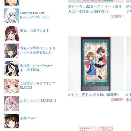
描き下ろしB2タペストリー（西住
描
みほ／水鉄砲 日焼けVer.）
ジ
Summer Pockets
3,300円
REFLECTION BLUE
彼女、お借りします
青春ブタ野郎はランドセ
ルガールの夢を見ない
劇場版「オーバーロー
ド」聖王国編
ご注文はうさぎですか？
BLOOM
のれん（西住みほ＆秋山優花里）
の
3,960円
湯
ゆるキャン△ SEASON 2
東方Project