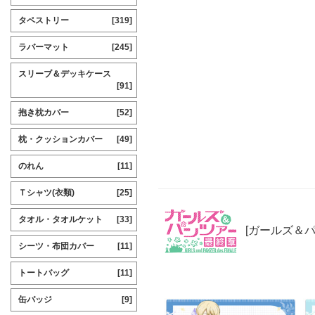
タペストリー
[319]
ラバーマット
[245]
スリーブ＆デッキケース
[91]
抱き枕カバー
[52]
枕・クッションカバー
[49]
のれん
[11]
Ｔシャツ(衣類)
[25]
タオル・タオルケット
[33]
[ガールズ＆パ
シーツ・布団カバー
[11]
トートバッグ
[11]
缶バッジ
[9]