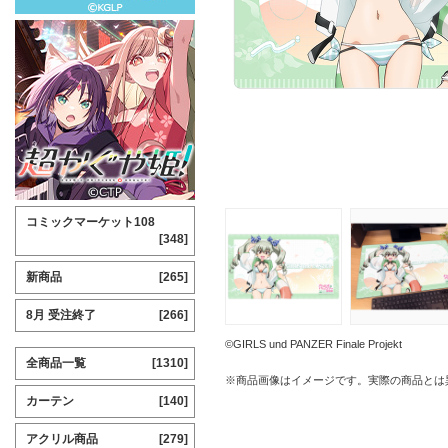
コミックマーケット108
[348]
新商品
[265]
8月 受注終了
[266]
©GIRLS und PANZER Finale Projekt
全商品一覧
[1310]
※商品画像はイメージです。実際の商品とは
カーテン
[140]
アクリル商品
[279]