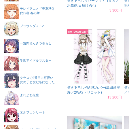
描き下ろしラバーマット（ミカ／
描
水鉄砲 日焼けVer.）
里
テレビアニメ『春夏秋冬
3,300円
代行者 春の舞
ブラウンダスト2
一畳間まんきつ暮らし！
学園アイドルマスター
クラスで2番目に可愛い
女の子と友だちになった
描き下ろし抱き枕カバー(島田愛里
描
寿／2WAYトリコット)
／
よわよわ先生
13,200円
エルフェンリート