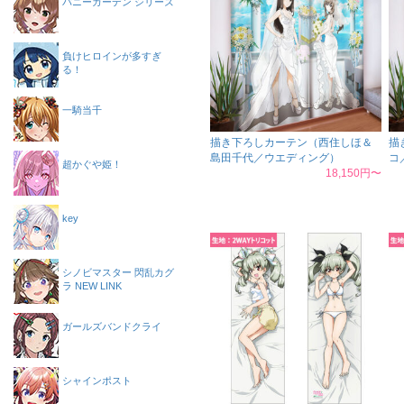
バニーガーデン シリーズ
負けヒロインが多すぎ
る！
一騎当千
描き下ろしカーテン（西住しほ＆
描
島田千代／ウエディング）
コ
超かぐや姫！
18,150円〜
key
シノビマスター 閃乱カグ
ラ NEW LINK
ガールズバンドクライ
シャインポスト