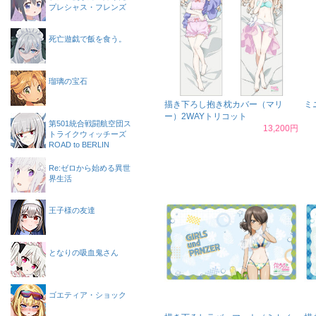
プレシャス・フレンズ
死亡遊戯で飯を食う。
瑠璃の宝石
描き下ろし抱き枕カバー（マリ
ミ
ー）2WAYトリコット
第501統合戦闘航空団ス
13,200円
トライクウィッチーズ
ROAD to BERLIN
Re:ゼロから始める異世
界生活
王子様の友達
となりの吸血鬼さん
ゴエティア・ショック