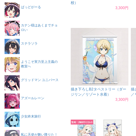
校）
ばっどがーる
3,300円
カナン様はあくまでチョ
ロい
ステラソラ
ようこそ実力至上主義の
教室へ
グリッドマン ユニバース
描き下ろしB2タペストリー（ダー
描
ジリン／リゾート水着）
／
アズールレーン
3,300円
少女終末旅行
私に天使が舞い降りた！