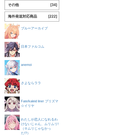
その他
[34]
海外発送対応商品
[222]
ブルーアーカイブ
日本ファルコム
anemoi
さよならララ
Fate/kaleid liner プリズマ
☆イリヤ
わたしが恋人になれるわ
けないじゃん、ムリムリ!
（※ムリじゃなかっ
た!?）