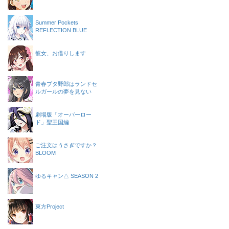
Summer Pockets
REFLECTION BLUE
彼女、お借りします
青春ブタ野郎はランドセ
ルガールの夢を見ない
劇場版「オーバーロー
ド」聖王国編
ご注文はうさぎですか？
BLOOM
ゆるキャン△ SEASON 2
東方Project