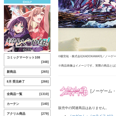
©榎宮祐・株式会社KADOKAWA刊／ノーゲ
コミックマーケット108
[348]
※商品画像はイメージです。実際の商品とは
新商品
[265]
8月 受注終了
[266]
[ノーゲーム・
全商品一覧
[1310]
カーテン
[140]
販売中の関連商品はありません。
アクリル商品
[279]
ノーゲーム・ノーライフ ゼロ