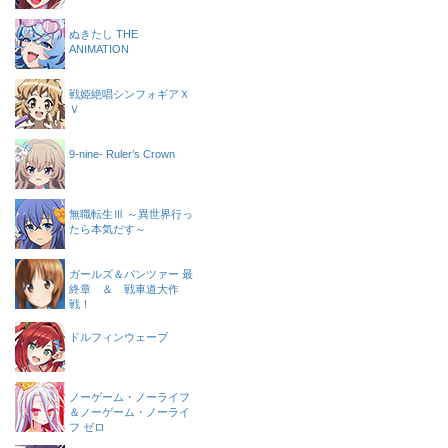
ぬきたし THE
ANIMATION
戦姫絶唱シンフォギアＸ
Ｖ
9-nine- Ruler’s Crown
無職転生Ⅲ ～異世界行っ
たら本気だす～
ガールズ＆パンツァー 最
終章 ＆ 戦車道大作
戦！
ドルフィンウェーブ
ノーゲーム・ノーライフ
＆ノーゲーム・ノーライ
フ ゼロ