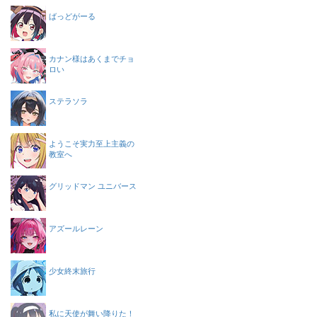
ばっどがーる
カナン様はあくまでチョ
ロい
ステラソラ
ようこそ実力至上主義の
教室へ
グリッドマン ユニバース
アズールレーン
少女終末旅行
私に天使が舞い降りた！