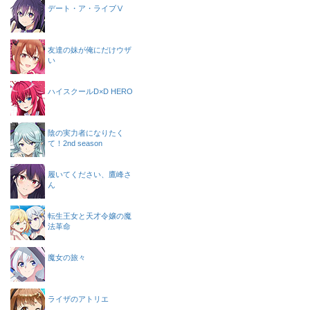
デート・ア・ライブⅤ
友達の妹が俺にだけウザ
い
ハイスクールD×D HERO
陰の実力者になりたく
て！2nd season
履いてください、鷹峰さ
ん
転生王女と天才令嬢の魔
法革命
魔女の旅々
ライザのアトリエ