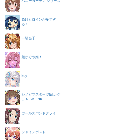
バニーガーデン シリーズ
負けヒロインが多すぎ
る！
一騎当千
超かぐや姫！
key
シノビマスター 閃乱カグ
ラ NEW LINK
ガールズバンドクライ
シャインポスト