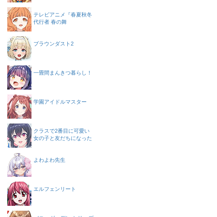
テレビアニメ『春夏秋冬
代行者 春の舞
ブラウンダスト2
一畳間まんきつ暮らし！
学園アイドルマスター
クラスで2番目に可愛い
女の子と友だちになった
よわよわ先生
エルフェンリート