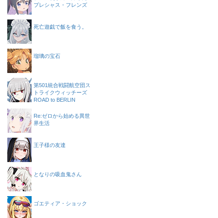
プレシャス・フレンズ
死亡遊戯で飯を食う。
瑠璃の宝石
第501統合戦闘航空団ス
トライクウィッチーズ
ROAD to BERLIN
Re:ゼロから始める異世
界生活
王子様の友達
となりの吸血鬼さん
ゴエティア・ショック