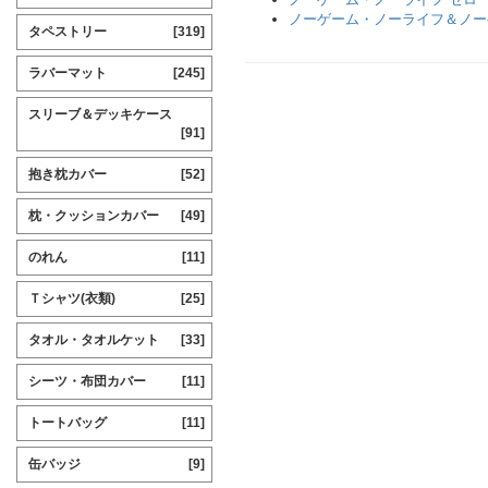
ノーゲーム・ノーライフ＆ノー
タペストリー
[319]
ラバーマット
[245]
スリーブ＆デッキケース
[91]
抱き枕カバー
[52]
枕・クッションカバー
[49]
のれん
[11]
Ｔシャツ(衣類)
[25]
タオル・タオルケット
[33]
シーツ・布団カバー
[11]
トートバッグ
[11]
缶バッジ
[9]