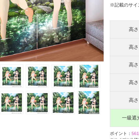
※記載のサイ
高さ 
高さ 
高さ 
高さ 
高さ 
一級遮
ポイント：
561