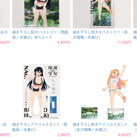
（谷川
描き下ろしB2タペストリー（荒砥
描き下ろし特大タペストリー（谷
描
凪／水遊び）Wスエード
川瑠璃／水遊び）
砥
,400円
4,400円
7,700円
（谷
描き下ろしアクリルスタンド（荒
描き下ろし特大アクリルスタンド
描
砥凪／水遊び）
（谷川瑠璃／水遊び）
（
,980円
1,980円
4,400円