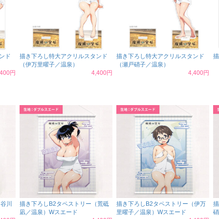
ンド
描き下ろし特大アクリルスタンド
描き下ろし特大アクリルスタンド
描
（伊万里曜子／温泉）
（瀬戸硝子／温泉）
,400円
4,400円
4,400円
（谷川
描き下ろしB2タペストリー（荒砥
描き下ろしB2タペストリー（伊万
描
凪／温泉）Wスエード
里曜子／温泉）Wスエード
硝