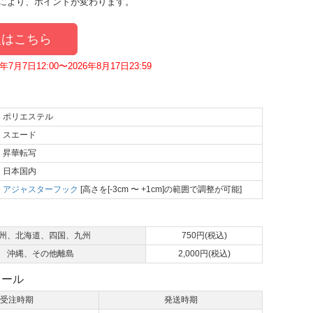
により、ポイントが変わります。
はこちら
7月7日12:00〜2026年8月17日23:59
ポリエステル
スエード
昇華転写
日本国内
アジャスターフック
[高さを[-3cm 〜 +1cm]の範囲で調整が可能]
て
州、北海道、四国、九州
750円(税込)
沖縄、その他離島
2,000円(税込)
ュール
受注時期
発送時期