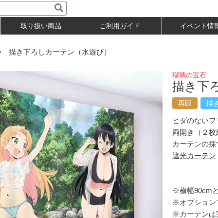
取り扱い商品
ご利用ガイド
イベント情
 描き下ろしカーテン（水遊び）
瑠璃の宝石
描き下
再販
描
ヒダのないフ
両開き（２枚
カーテンの採
遮光カーテン
※横幅90cm
※オプション
※カーテンは