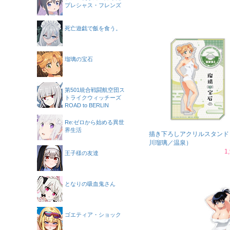
プレシャス・フレンズ
死亡遊戯で飯を食う。
瑠璃の宝石
第501統合戦闘航空団ス
トライクウィッチーズ
ROAD to BERLIN
Re:ゼロから始める異世
界生活
描き下ろしアクリルスタンド
川瑠璃／温泉）
1
王子様の友達
となりの吸血鬼さん
ゴエティア・ショック