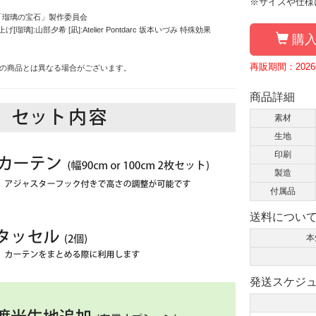
※サイズや仕様
WA/「瑠璃の宝石」製作委員会
瑠璃]:山部夕希 [凪]:Atelier Pontdarc 坂本いづみ 特殊効果
購入
再販期間：2026年
の商品とは異なる場合がございます。
商品詳細
素材
生地
印刷
製造
付属品
送料につい
本
発送スケジ