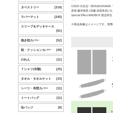
©2025 渋谷圭一郎/KADOKA
タペストリー
[319]
原画:藤井慎吾 (清書:加賀朱莉) 仕上げ[
Special Effect:MADBOX 渡辺祥生
ラバーマット
[245]
※商品画像はイメージです。実際
スリーブ＆デッキケース
[91]
抱き枕カバー
[52]
枕・クッションカバー
[49]
のれん
[11]
Ｔシャツ(衣類)
[25]
タオル・タオルケット
[33]
シーツ・布団カバー
[11]
トートバッグ
[11]
缶バッジ
[9]