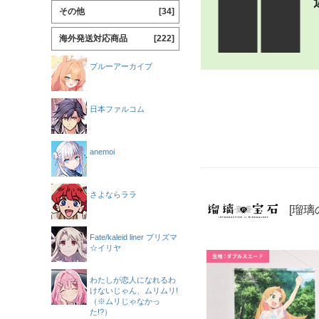
その他
[34]
海外発送対応商品
[222]
ブルーアーカイブ
日本ファルコム
anemoi
さよならララ
[瑠璃
Fate/kaleid liner プリズマ
☆イリヤ
わたしが恋人になれるわ
けないじゃん、ムリムリ!
（※ムリじゃなかっ
た!?）