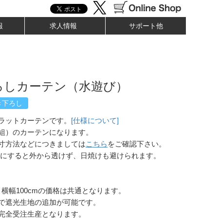
報
求人情報
サポート他
ろしカーテン（水遊び）
き下ろし
ラットカーテンです。
[仕様について]
組）のカーテンになります。
寸方法などにつきましては
こちら
をご確認下さい。
にすると外から透けず、日焼けも避けられます。
と横幅100cmの価格は共通となります。
で遮光生地の追加が可能です。
完全受注生産となります。