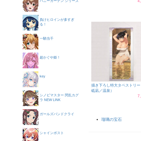
バニーガーデン シリーズ
4
負けヒロインが多すぎ
る！
一騎当千
超かぐや姫！
key
描き下ろし特大タペストリー
砥凪／温泉）
シノビマスター 閃乱カグ
7
ラ NEW LINK
ガールズバンドクライ
瑠璃の宝石
シャインポスト