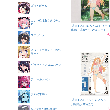
ばっどがーる
カナン様はあくまでチョ
ロい
描き下ろしB2タペストリー
瑠璃／水遊び）Wスエード
4
ステラソラ
ようこそ実力至上主義の
教室へ
グリッドマン ユニバース
アズールレーン
少女終末旅行
描き下ろしアクリルスタンド
川瑠璃／水遊び）
1
私に天使が舞い降りた！