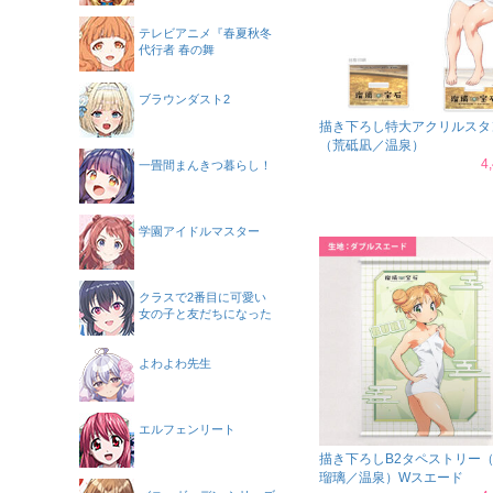
テレビアニメ『春夏秋冬
代行者 春の舞
ブラウンダスト2
描き下ろし特大アクリルスタ
（荒砥凪／温泉）
4
一畳間まんきつ暮らし！
学園アイドルマスター
クラスで2番目に可愛い
女の子と友だちになった
よわよわ先生
エルフェンリート
描き下ろしB2タペストリー
瑠璃／温泉）Wスエード