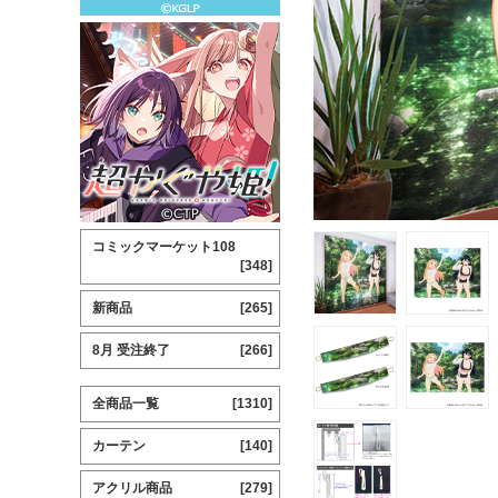
コミックマーケット108
[348]
新商品
[265]
8月 受注終了
[266]
全商品一覧
[1310]
カーテン
[140]
アクリル商品
[279]