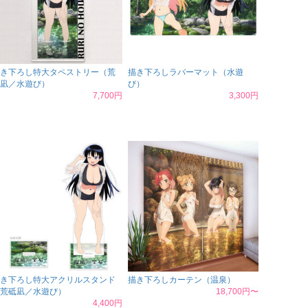
き下ろし特大タペストリー（荒
描き下ろしラバーマット（水遊
凪／水遊び）
び）
7,700円
3,300円
き下ろし特大アクリルスタンド
描き下ろしカーテン（温泉）
荒砥凪／水遊び）
18,700円〜
4,400円