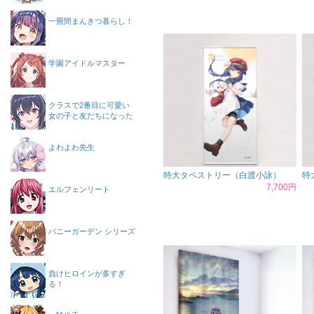
一畳間まんきつ暮らし！
学園アイドルマスター
クラスで2番目に可愛い
女の子と友だちになった
よわよわ先生
特大タペストリー（白渡小詠）
特
7,700円
エルフェンリート
バニーガーデン シリーズ
負けヒロインが多すぎ
る！