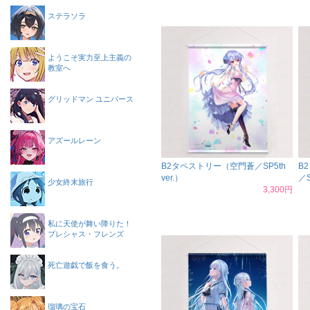
ステラソラ
ようこそ実力至上主義の
教室へ
グリッドマン ユニバース
アズールレーン
B2タペストリー（空門蒼／SP5th
B
ver.）
／S
少女終末旅行
3,300円
私に天使が舞い降りた！
プレシャス・フレンズ
死亡遊戯で飯を食う。
瑠璃の宝石