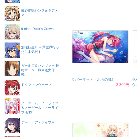
戦姫絶唱シンフォギアＸ
Ｖ
9-nine- Ruler’s Crown
無職転生Ⅲ ～異世界行っ
たら本気だす～
ガールズ＆パンツァー 最
終章 ＆ 戦車道大作
戦！
ラバーマット（水面の識）
ラ
3,300円
ウ
ドルフィンウェーブ
ノーゲーム・ノーライフ
＆ノーゲーム・ノーライ
フ ゼロ
デート・ア・ライブⅤ