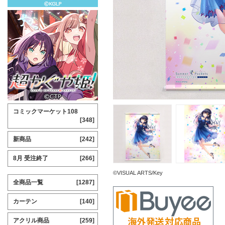
コミックマーケット108
[348]
新商品
[242]
8月 受注終了
[266]
©VISUAL ARTS/Key
全商品一覧
[1287]
カーテン
[140]
アクリル商品
[259]