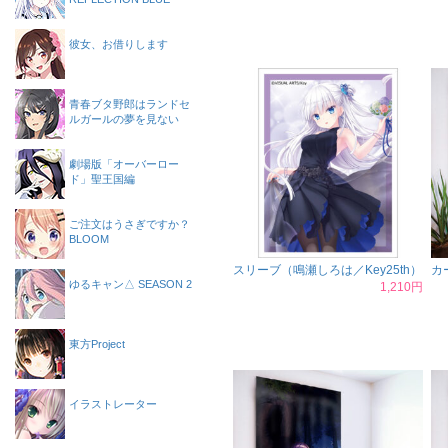
彼女、お借りします
青春ブタ野郎はランドセ
ルガールの夢を見ない
劇場版「オーバーロー
ド」聖王国編
ご注文はうさぎですか？
BLOOM
スリーブ（鳴瀬しろは／Key25th）
カ
ゆるキャン△ SEASON 2
1,210円
東方Project
イラストレーター