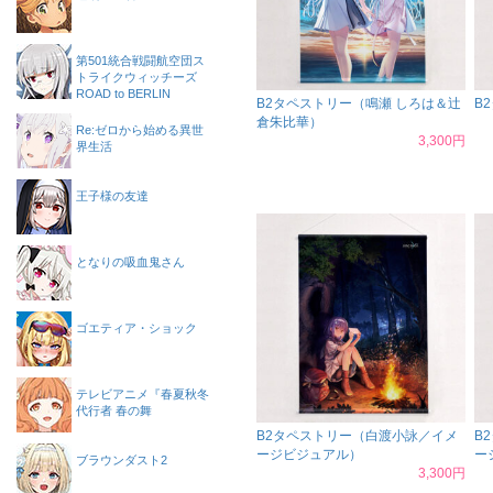
第501統合戦闘航空団ス
トライクウィッチーズ
ROAD to BERLIN
B2タペストリー（鳴瀬 しろは＆辻
B
倉朱比華）
Re:ゼロから始める異世
3,300円
界生活
王子様の友達
となりの吸血鬼さん
ゴエティア・ショック
テレビアニメ『春夏秋冬
代行者 春の舞
B2タペストリー（白渡小詠／イメ
B
ージビジュアル）
ー
ブラウンダスト2
3,300円