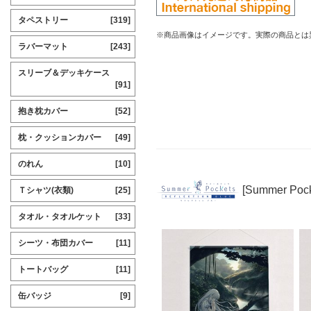
タペストリー
[319]
※商品画像はイメージです。実際の商品とは
ラバーマット
[243]
スリーブ＆デッキケース
[91]
抱き枕カバー
[52]
枕・クッションカバー
[49]
のれん
[10]
[Summer Po
Ｔシャツ(衣類)
[25]
タオル・タオルケット
[33]
シーツ・布団カバー
[11]
トートバッグ
[11]
缶バッジ
[9]