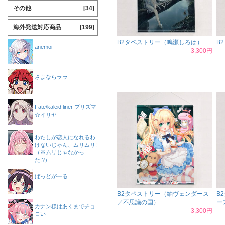
その他
[34]
海外発送対応商品
[199]
B2タペストリー（鳴瀬しろは）
B
anemoi
3,300円
さよならララ
Fate/kaleid liner プリズマ
☆イリヤ
わたしが恋人になれるわ
けないじゃん、ムリムリ!
（※ムリじゃなかっ
た!?）
ばっどがーる
B2タペストリー（紬ヴェンダース
B
／不思議の国）
ー
カナン様はあくまでチョ
3,300円
ロい