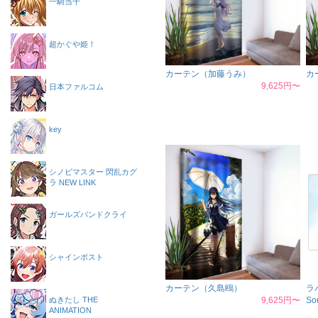
一騎当千
超かぐや姫！
カーテン（加藤うみ）
カ
9,625円〜
日本ファルコム
key
シノビマスター 閃乱カグ
ラ NEW LINK
ガールズバンドクライ
シャインポスト
カーテン（久島鴎）
ラ
ぬきたし THE
9,625円〜
So
ANIMATION