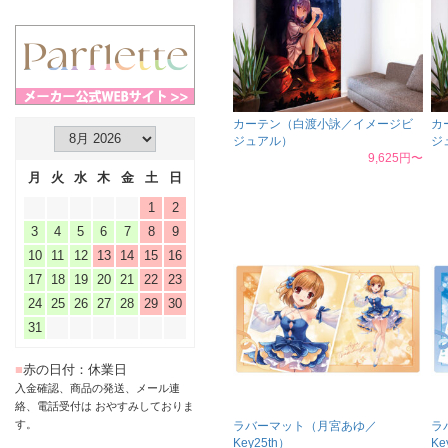
カーテン（白渡小詠／イメージビ
カ
ジュアル）
ジ
9,625円〜
月
火
水
木
金
土
日
1
2
3
4
5
6
7
8
9
10
11
12
13
14
15
16
17
18
19
20
21
22
23
24
25
26
27
28
29
30
31
■
赤の日付：休業日
入金確認、商品の発送、メール連
絡、電話受付は おやすみしておりま
す。
ラバーマット（月宮あゆ／
ラ
Key25th）
Ke