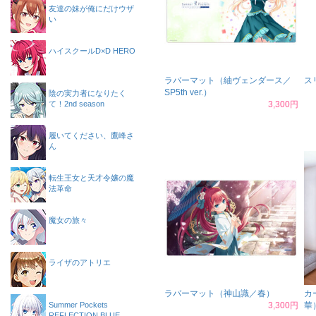
友達の妹が俺にだけウザ
い
ハイスクールD×D HERO
ラバーマット（紬ヴェンダース／
ス
SP5th ver.）
陰の実力者になりたく
て！2nd season
3,300円
履いてください、鷹峰さ
ん
転生王女と天才令嬢の魔
法革命
魔女の旅々
ライザのアトリエ
ラバーマット（神山識／春）
カ
Summer Pockets
3,300円
華
REFLECTION BLUE